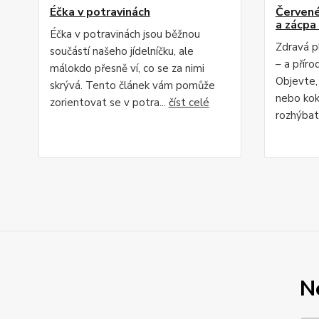
Éčka v potravinách
Červené 
a zácpa 
Éčka v potravinách jsou běžnou
Zdravá p
součástí našeho jídelníčku, ale
– a příro
málokdo přesně ví, co se za nimi
Objevte,
skrývá. Tento článek vám pomůže
nebo kok
zorientovat se v potra...
číst celé
rozhýbat 
N