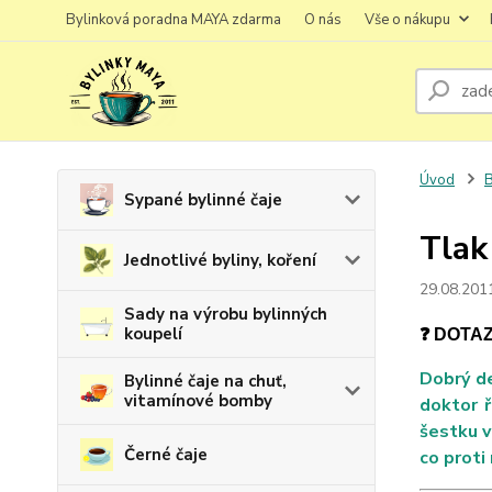
Bylinková poradna MAYA zdarma
O nás
Vše o nákupu
Úvod
B
Sypané bylinné čaje
Tlak
Jednotlivé byliny, koření
29.08.201
Sady na výrobu bylinných
koupelí
❓ DOTA
Dobrý d
Bylinné čaje na chuť,
vitamínové bomby
doktor ř
šestku v
Černé čaje
co proti