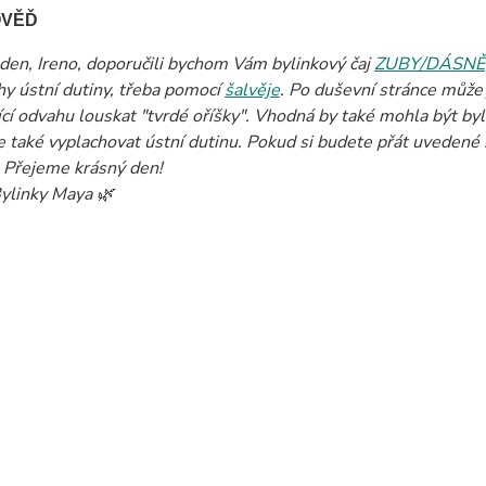
OVĚĎ
den, Ireno, doporučili bychom Vám bylinkový čaj
ZUBY/DÁSNĚ
hy ústní dutiny, třeba pomocí
šalvěje
. Po duševní stránce může j
ící odvahu louskat "tvrdé oříšky". Vhodná by také mohla být b
 také vyplachovat ústní dutinu. Pokud si budete přát uvedené 
 Přejeme krásný den!
ylinky Maya 🌿