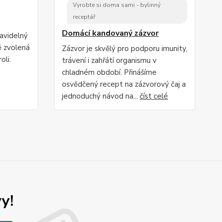
Vyrobte si doma sami - bylinný
receptář
Domácí kandovaný zázvor
ravidelný
ě zvolená
Zázvor je skvělý pro podporu imunity,
oli.
trávení i zahřátí organismu v
chladném období. Přinášíme
osvědčený recept na zázvorový čaj a
jednoduchý návod na...
číst celé
y!