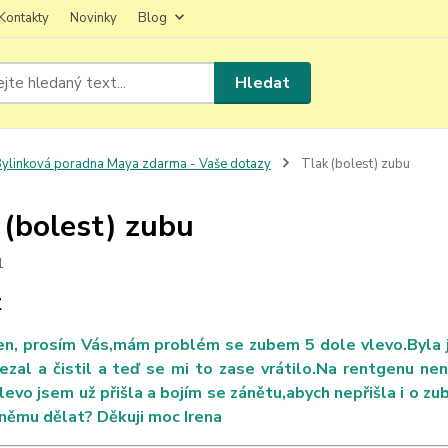
Kontakty
Novinky
Blog
Hledat
ylinková poradna Maya zdarma - Vaše dotazy
Tlak (bolest) zubu
 (bolest) zubu
1
Z
en, prosím Vás,mám problém se zubem 5 dole vlevo.Byla j
ezal a čistil a teď se mi to zase vrátilo.Na rentgenu nen
levo jsem už přišla a bojím se zánětu,abych nepřišla i o z
 němu dělat? Děkuji moc Irena