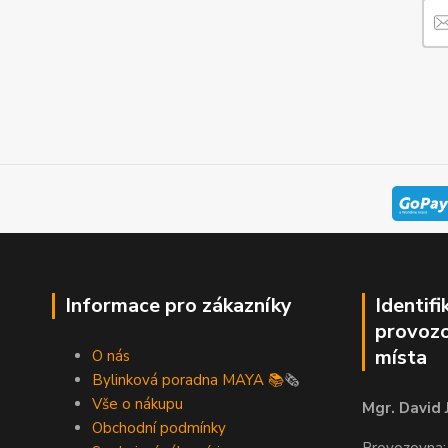
Informace pro zákazníky
Identifi
provozo
místa
O nás
Bylinková poradna MAYA 📚
🗞️
Vše o nákupu
Mgr. David 
Obchodní podmínky