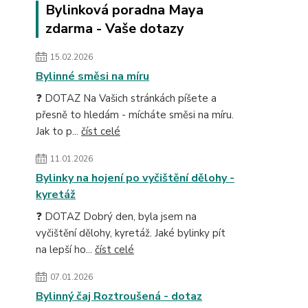
Bylinková poradna Maya
zdarma - Vaše dotazy
15.02.2026
Bylinné směsi na míru
❓ DOTAZ Na Vašich stránkách píšete a
přesně to hledám - mícháte směsi na míru.
Jak to p...
číst celé
11.01.2026
Bylinky na hojení po vyčištění dělohy -
kyretáž
❓ DOTAZ Dobrý den, byla jsem na
vyčištění dělohy, kyretáž. Jaké bylinky pít
na lepší ho...
číst celé
07.01.2026
Bylinný čaj Roztroušená - dotaz