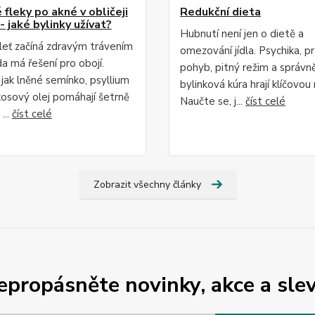
fleky po akné v obličeji
Redukční dieta
- jaké bylinky užívat?
Hubnutí není jen o dietě a
leť začíná zdravým trávením
omezování jídla. Psychika, p
da má řešení pro obojí.
pohyb, pitný režim a správn
 jak lněné semínko, psyllium
bylinková kúra hrají klíčovou r
osový olej pomáhají šetrně
Naučte se, j...
číst celé
...
číst celé
Zobrazit všechny články
epropásněte novinky, akce a slev