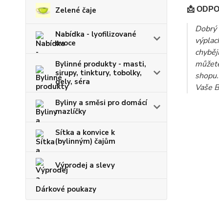
📩 ODP
Zelené čaje
Dobrý 
Nabídka - lyofilizované
výplac
ovoce
chyběj
můžete
Bylinné produkty - masti,
sirupy, tinktury, tobolky,
shopu.
gely, séra
Vaše B
Byliny a směsi pro domácí
mazlíčky
Sítka a konvice k
(bylinným) čajům
Výprodej a slevy
Dárkové poukazy