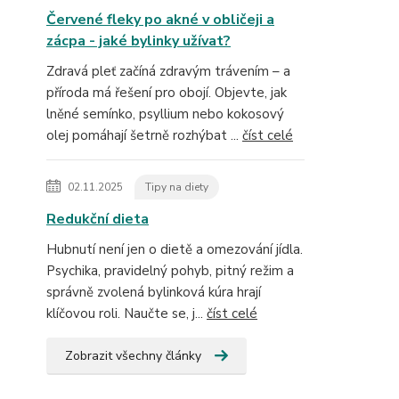
Červené fleky po akné v obličeji a
zácpa - jaké bylinky užívat?
Zdravá pleť začíná zdravým trávením – a
příroda má řešení pro obojí. Objevte, jak
lněné semínko, psyllium nebo kokosový
olej pomáhají šetrně rozhýbat ...
číst celé
02.11.2025
Tipy na diety
Redukční dieta
Hubnutí není jen o dietě a omezování jídla.
Psychika, pravidelný pohyb, pitný režim a
správně zvolená bylinková kúra hrají
klíčovou roli. Naučte se, j...
číst celé
Zobrazit všechny články