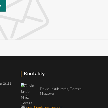
Kontakty
oku 2011
David Jakub Mráz, Tereza
Mrázová
info@bylinky-maya.cz