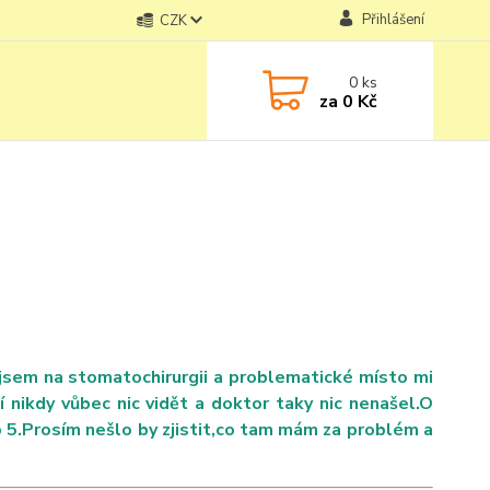
Přihlášení
CZK
0
ks
za
0 Kč
sem na stomatochirurgii a problematické místo mi
í nikdy vůbec nic vidět a doktor taky nic nenašel.O
ub 5.Prosím nešlo by zjistit,co tam mám za problém a