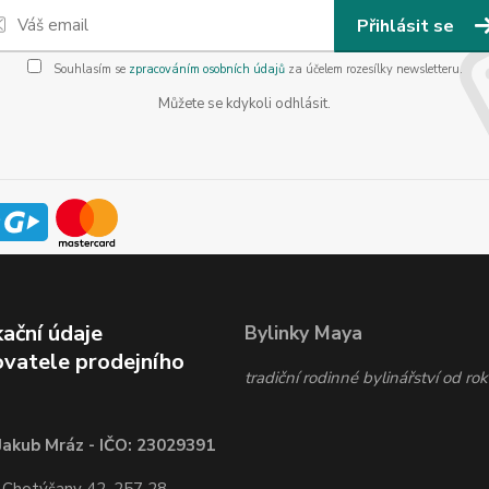
Přihlásit se
Souhlasím se
zpracováním osobních údajů
za účelem rozesílky newsletteru.
Můžete se kdykoli odhlásit.
kační údaje
Bylinky Maya
vatele prodejního
tradiční rodinné bylinářství od r
Jakub Mráz - IČO: 23029391