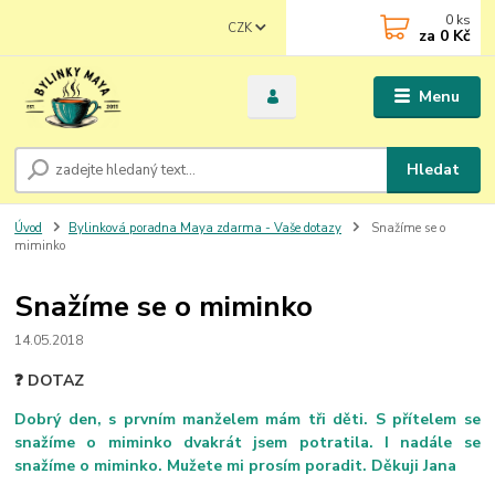
0
ks
CZK
za
0 Kč
Menu
Hledat
Úvod
Bylinková poradna Maya zdarma - Vaše dotazy
Snažíme se o
miminko
Snažíme se o miminko
14.05.2018
❓ DOTAZ
Dobrý den, s prvním manželem mám tři děti. S přítelem se
snažíme o miminko dvakrát jsem potratila. I nadále se
snažíme o miminko. Mužete mi prosím poradit. Děkuji Jana