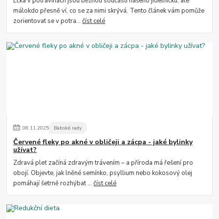
Éčka v potravinách jsou běžnou součástí našeho jídelníčku, ale
málokdo přesně ví, co se za nimi skrývá. Tento článek vám pomůže
zorientovat se v potra...
číst celé
08
.
11
.
2025
Babské rady
Červené fleky po akné v obličeji a zácpa - jaké bylinky
užívat?
Zdravá pleť začíná zdravým trávením – a příroda má řešení pro
obojí. Objevte, jak lněné semínko, psyllium nebo kokosový olej
pomáhají šetrně rozhýbat ...
číst celé