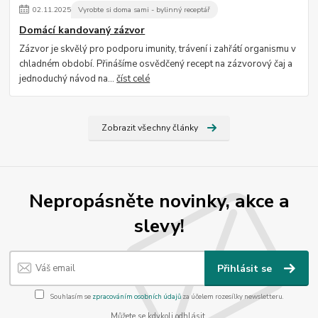
02
.
11
.
2025
Vyrobte si doma sami - bylinný receptář
Domácí kandovaný zázvor
Zázvor je skvělý pro podporu imunity, trávení i zahřátí organismu v
chladném období. Přinášíme osvědčený recept na zázvorový čaj a
jednoduchý návod na...
číst celé
Zobrazit všechny články
Nepropásněte novinky, akce a
slevy!
Přihlásit se
Souhlasím se
zpracováním osobních údajů
za účelem rozesílky newsletteru.
Můžete se kdykoli odhlásit.