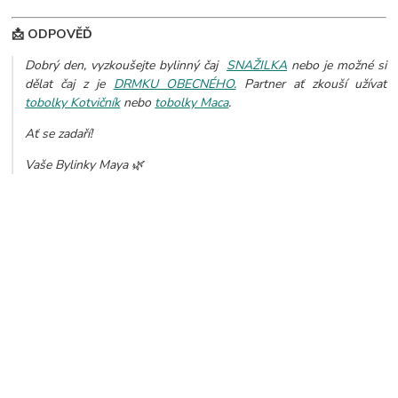
📩 ODPOVĚĎ
Dobrý den, vyzkoušejte bylinný čaj
SNAŽILKA
nebo je možné si
dělat čaj z je
DRMKU OBECNÉHO.
Partner ať zkouší užívat
tobolky Kotvičník
nebo
tobolky Maca
.
Ať se zadaří!
Vaše Bylinky Maya 🌿