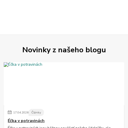
Novinky z našeho blogu
17
.
04
.
2026
Články
Éčka v potravinách