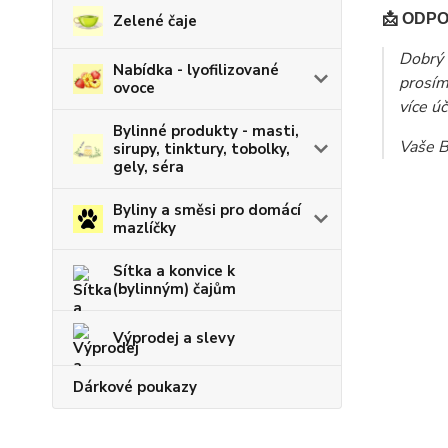
📩 ODP
Zelené čaje
Dobrý 
Nabídka - lyofilizované
prosím
ovoce
více úč
Bylinné produkty - masti,
Vaše B
sirupy, tinktury, tobolky,
gely, séra
Byliny a směsi pro domácí
mazlíčky
Sítka a konvice k
(bylinným) čajům
Výprodej a slevy
Dárkové poukazy