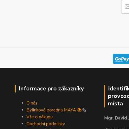
Informace pro zákazníky
Identifi
provozo
místa
O nás
Bylinková poradna MAYA 📚
🗞️
Vše o nákupu
Mgr. David 
Obchodní podmínky