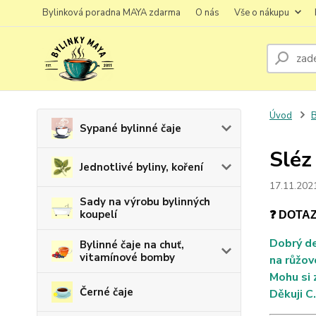
Bylinková poradna MAYA zdarma
O nás
Vše o nákupu
Úvod
B
Sypané bylinné čaje
Sléz
Jednotlivé byliny, koření
17.11.202
Sady na výrobu bylinných
koupelí
❓ DOTA
Dobrý de
Bylinné čaje na chuť,
vitamínové bomby
na růžov
Mohu si 
Černé čaje
Děkuji C