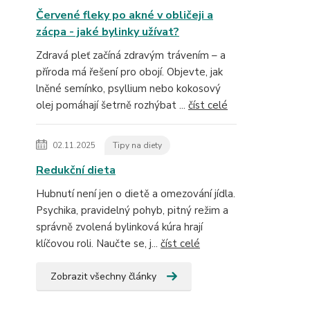
Červené fleky po akné v obličeji a
zácpa - jaké bylinky užívat?
Zdravá pleť začíná zdravým trávením – a
příroda má řešení pro obojí. Objevte, jak
lněné semínko, psyllium nebo kokosový
olej pomáhají šetrně rozhýbat ...
číst celé
02.11.2025
Tipy na diety
Redukční dieta
Hubnutí není jen o dietě a omezování jídla.
Psychika, pravidelný pohyb, pitný režim a
správně zvolená bylinková kúra hrají
klíčovou roli. Naučte se, j...
číst celé
Zobrazit všechny články