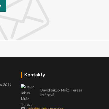
Kontakty
oku 2011
David Jakub Mráz, Tereza
Mrázová
info@bylinky-maya.cz