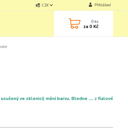
Přihlášení
CZK
0
ks
za
0 Kč
nění
ušený ve sklenici) mění barvu. Bledne .... z fialové