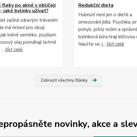
fleky po akné v obličeji
Redukční dieta
- jaké bylinky užívat?
Hubnutí není jen o dietě a
leť začíná zdravým trávením
omezování jídla. Psychika, p
da má řešení pro obojí.
pohyb, pitný režim a správn
 jak lněné semínko, psyllium
bylinková kúra hrají klíčovou r
osový olej pomáhají šetrně
Naučte se, j...
číst celé
...
číst celé
Zobrazit všechny články
epropásněte novinky, akce a slev