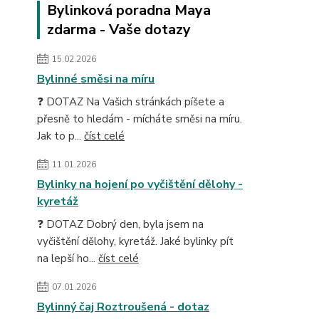
Bylinková poradna Maya
zdarma - Vaše dotazy
15.02.2026
Bylinné směsi na míru
❓ DOTAZ Na Vašich stránkách píšete a
přesně to hledám - mícháte směsi na míru.
Jak to p...
číst celé
11.01.2026
Bylinky na hojení po vyčištění dělohy -
kyretáž
❓ DOTAZ Dobrý den, byla jsem na
vyčištění dělohy, kyretáž. Jaké bylinky pít
na lepší ho...
číst celé
07.01.2026
Bylinný čaj Roztroušená - dotaz