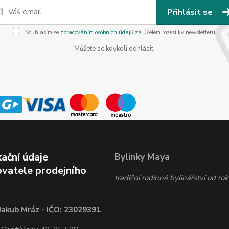
Přihlásit se
Souhlasím se
zpracováním osobních údajů
za účelem rozesílky newsletteru.
Můžete se kdykoli odhlásit.
kační údaje
Bylinky Maya
vatele prodejního
tradiční rodinné bylinářství od r
Jakub Mráz - IČO: 23029391