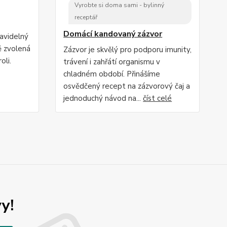
Vyrobte si doma sami - bylinný
receptář
Domácí kandovaný zázvor
ravidelný
ě zvolená
Zázvor je skvělý pro podporu imunity,
oli.
trávení i zahřátí organismu v
chladném období. Přinášíme
osvědčený recept na zázvorový čaj a
jednoduchý návod na...
číst celé
y!