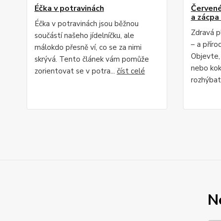
Éčka v potravinách
Červené 
a zácpa 
Éčka v potravinách jsou běžnou
Zdravá p
součástí našeho jídelníčku, ale
– a příro
málokdo přesně ví, co se za nimi
Objevte,
skrývá. Tento článek vám pomůže
nebo kok
zorientovat se v potra...
číst celé
rozhýbat 
N