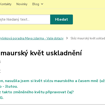
Kontakty
Novinky
Blog
Hledat
ylinková poradna Maya zdarma - Vaše dotazy
Sléz maurský květ usklad
 maurský květ uskladnění
1
Z
n, nasušila jsem si květ slézu maurského a časem mně (už us
o - žlutou.
z takto změněného květu připravovat čaj?
.G.