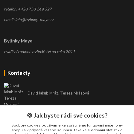
telefon: +420 730 249 327
email: info@bylinky-maya.cz
Bylinky Maya
tradiční rodinné bylinářství od roku 2011
Kontakty
David Jakub Mráz, Tereza Mrázová
info@bylinky-maya.cz
🍪 Jak byste rádi své cookies?
Soubory cookies používáme ke správnému fungování našeho e-
shopu a v případě vašeho souhlasu také ke sledování statistik o