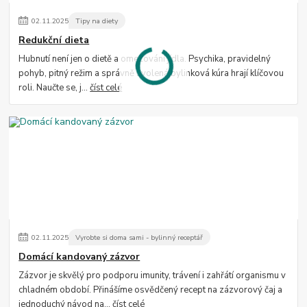
02
.
11
.
2025
Tipy na diety
Redukční dieta
Hubnutí není jen o dietě a omezování jídla. Psychika, pravidelný
pohyb, pitný režim a správně zvolená bylinková kúra hrají klíčovou
roli. Naučte se, j...
číst celé
02
.
11
.
2025
Vyrobte si doma sami - bylinný receptář
Domácí kandovaný zázvor
Zázvor je skvělý pro podporu imunity, trávení i zahřátí organismu v
chladném období. Přinášíme osvědčený recept na zázvorový čaj a
jednoduchý návod na...
číst celé