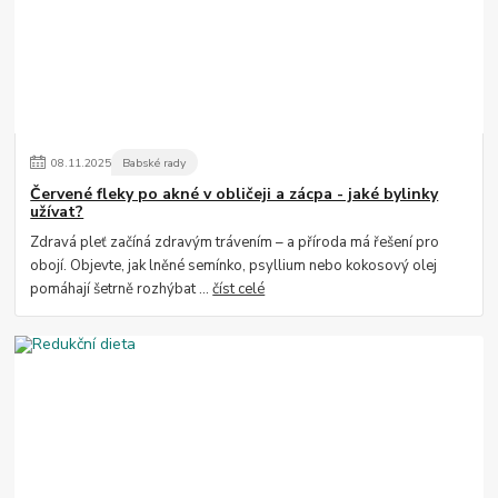
08
.
11
.
2025
Babské rady
Červené fleky po akné v obličeji a zácpa - jaké bylinky
užívat?
Zdravá pleť začíná zdravým trávením – a příroda má řešení pro
obojí. Objevte, jak lněné semínko, psyllium nebo kokosový olej
pomáhají šetrně rozhýbat ...
číst celé