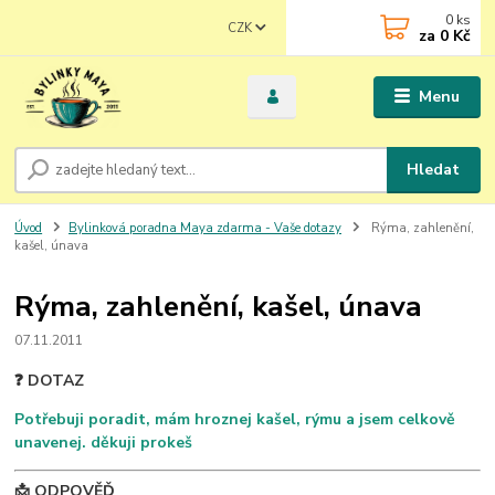
0
ks
CZK
za
0 Kč
Menu
Hledat
Úvod
Bylinková poradna Maya zdarma - Vaše dotazy
Rýma, zahlenění,
kašel, únava
Rýma, zahlenění, kašel, únava
07.11.2011
❓ DOTAZ
Potřebuji poradit, mám hroznej kašel, rýmu a jsem celkově
unavenej. děkuji prokeš
📩 ODPOVĚĎ