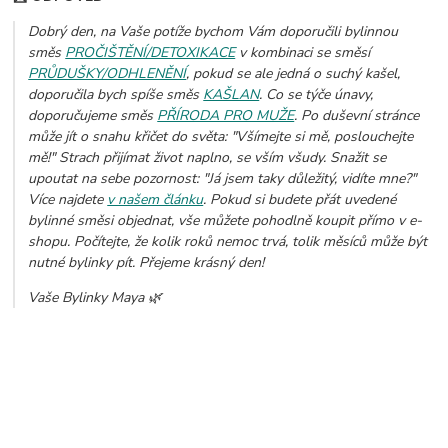
Dobrý den, na Vaše potíže bychom Vám doporučili bylinnou
směs
PROČIŠTĚNÍ/DETOXIKACE
v kombinaci se směsí
PRŮDUŠKY/ODHLENĚNÍ
, pokud se ale jedná o suchý kašel,
doporučila bych spíše směs
KAŠLAN
. Co se týče únavy,
doporučujeme směs
PŘÍRODA PRO MUŽE
. Po duševní stránce
může jít o snahu křičet do světa: "Všímejte si mě, poslouchejte
mě!" Strach přijímat život naplno, se vším všudy. Snažit se
upoutat na sebe pozornost: "Já jsem taky důležitý, vidíte mne?"
Více najdete
v našem článku
. Pokud si budete přát uvedené
bylinné směsi objednat, vše můžete pohodlně koupit přímo v e-
shopu. Počítejte, že kolik roků nemoc trvá, tolik měsíců může být
nutné bylinky pít. Přejeme krásný den!
Vaše Bylinky Maya 🌿