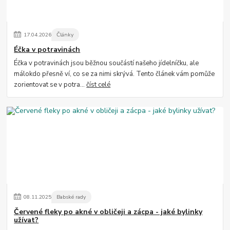
17
.
04
.
2026
Články
Éčka v potravinách
Éčka v potravinách jsou běžnou součástí našeho jídelníčku, ale
málokdo přesně ví, co se za nimi skrývá. Tento článek vám pomůže
zorientovat se v potra...
číst celé
08
.
11
.
2025
Babské rady
Červené fleky po akné v obličeji a zácpa - jaké bylinky
užívat?