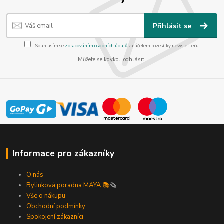
Přihlásit se
Souhlasím se
zpracováním osobních údajů
za účelem rozesílky newsletteru.
Můžete se kdykoli odhlásit.
Informace pro zákazníky
O nás
Bylinková poradna MAYA 📚
🗞️
Vše o nákupu
Obchodní podmínky
Spokojení zákazníci