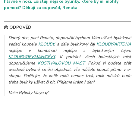
hlavně v noci. Existují nějaké bylinky, které by mi mohly
pomoci? Děkuji za odpověď, Renata
📩 ODPOVĚĎ
Dobrý den, paní Renato, doporučili bychom Vám užívat bylinkové
sedací koupele
KLOUBY
, a dále bylinkový čaj
KLOUBY/ARTDNA
nejlépe v kombinaci nejlépe s bylinkovým čajem
KLOUBY/REVMAN/CÉVY
. K potírání všech bolestivých míst
doporučujeme
KOSTIVALOVOU MAST
.
Pokud si budete přát
uvedené bylinné směsi objednat, vše můžete koupit přímo v e-
shopu. Počítejte, že kolik roků nemoc trvá, tolik měsíců bude
třeba bylinky užívat či pít. Přejeme krásný den!
Vaše Bylinky Maya 🌿