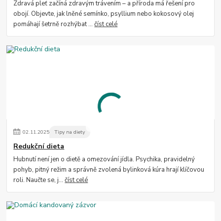
Zdravá pleť začíná zdravým trávením – a příroda má řešení pro
obojí. Objevte, jak lněné semínko, psyllium nebo kokosový olej
pomáhají šetrně rozhýbat ...
číst celé
02
.
11
.
2025
Tipy na diety
Redukční dieta
Hubnutí není jen o dietě a omezování jídla. Psychika, pravidelný
pohyb, pitný režim a správně zvolená bylinková kúra hrají klíčovou
roli. Naučte se, j...
číst celé