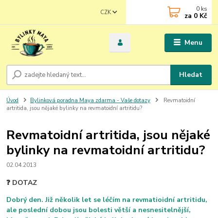
0
ks
CZK
za
0 Kč
Menu
Hledat
Úvod
Bylinková poradna Maya zdarma - Vaše dotazy
Revmatoidní
artritida, jsou nějaké bylinky na revmatoidní artritidu?
Revmatoidní artritida, jsou nějaké
bylinky na revmatoidní artritidu?
02.04.2013
❓ DOTAZ
Dobrý den. Již několik let se léčím na revmatioidní artritidu,
ale poslední dobou jsou bolesti větší a nesnesitelnější,