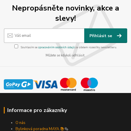
Nepropásněte novinky, akce a
slevy!
Přihlásit se
Souhlasím se
zpracováním osobních údajů
za účelem rozesílky newsletteru.
Můžete se kdykoli odhlásit.
Informace pro zákazníky
O nás
Bylinková poradna MAYA 📚
🗞️