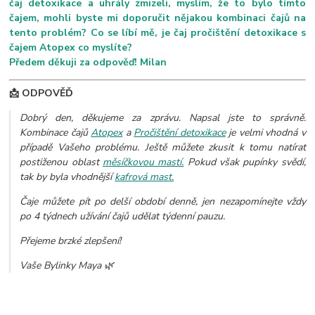
čaj detoxikace a uhrály zmizeli, myslím, že to bylo tímto
čajem, mohli byste mi doporučit nějakou kombinaci čajů na
tento problém? Co se líbí mě, je čaj pročištění detoxikace s
čajem Atopex co myslíte?
Předem děkuji za odpověď! Milan
📩 ODPOVĚĎ
Dobrý den, děkujeme za zprávu. Napsal jste to správně.
Kombinace čajů
Atopex
a
Pročištění detoxikace
je velmi vhodná v
případě Vašeho problému. Ještě můžete zkusit k tomu natírat
postiženou oblast
měsíčkovou mastí.
Pokud však pupínky svědí,
tak by byla vhodnější
kafrová mast.
Čaje můžete pít po delší období denně, jen nezapomínejte vždy
po 4 týdnech užívání čajů udělat týdenní pauzu.
Přejeme brzké zlepšení!
Vaše Bylinky Maya 🌿