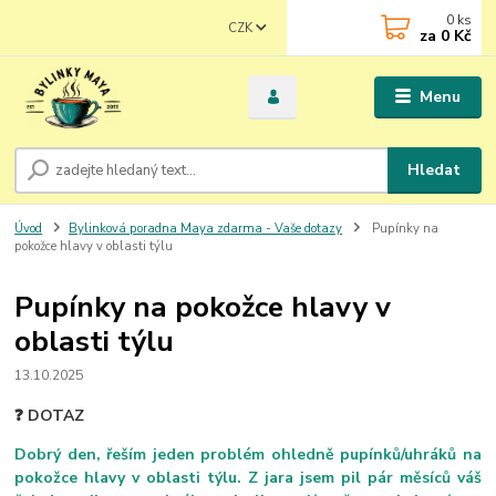
0
ks
CZK
za
0 Kč
Menu
Hledat
Úvod
Bylinková poradna Maya zdarma - Vaše dotazy
Pupínky na
pokožce hlavy v oblasti týlu
Pupínky na pokožce hlavy v
oblasti týlu
13.10.2025
❓ DOTAZ
Dobrý den,
řeším jeden problém ohledně pupínků/uhráků na
pokožce hlavy v oblasti týlu. Z jara jsem pil pár měsíců váš