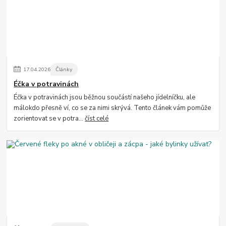
17
.
04
.
2026
Články
Éčka v potravinách
Éčka v potravinách jsou běžnou součástí našeho jídelníčku, ale
málokdo přesně ví, co se za nimi skrývá. Tento článek vám pomůže
zorientovat se v potra...
číst celé