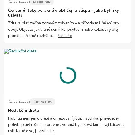
08
.
11
.
2025
Babské rady
Červené fleky po akné v obličeji a zácpa - jaké bylinky
užívat?
Zdravá pleť začíná zdravým trávením – a příroda má řešení pro
obojí. Objevte, jak lněné semínko, psyllium nebo kokosový olej
pomáhají šetrně rozhýbat ...
číst celé
02
.
11
.
2025
Tipy na diety
Redukční dieta
Hubnutí není jen o dietě a omezování jídla. Psychika, pravidelný
pohyb, pitný režim a správně zvolená bylinková kúra hrají klíčovou
roli. Naučte se, j...
číst celé