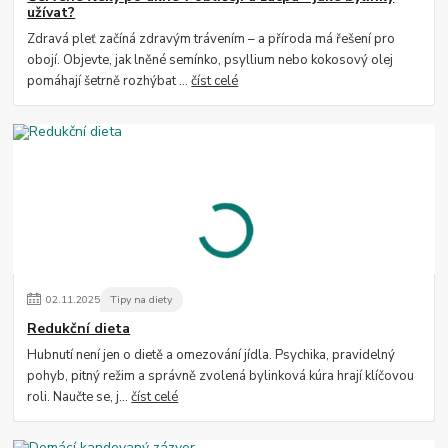
užívat?
Zdravá pleť začíná zdravým trávením – a příroda má řešení pro
obojí. Objevte, jak lněné semínko, psyllium nebo kokosový olej
pomáhají šetrně rozhýbat ...
číst celé
02
.
11
.
2025
Tipy na diety
Redukční dieta
Hubnutí není jen o dietě a omezování jídla. Psychika, pravidelný
pohyb, pitný režim a správně zvolená bylinková kúra hrají klíčovou
roli. Naučte se, j...
číst celé