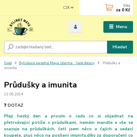
0
ks
CZK
za
0 Kč
Menu
Hledat
Úvod
Bylinková poradna Maya zdarma - Vaše dotazy
Průdušky a
imunita
Průdušky a imunita
13.05.2014
❓ DOTAZ
Přeji hezký den a prosím o radu co si objednat na
přetrvávající potíže s průduškami, nemám mandle a vše se
usazuje na průduškách, četl jsem něco o čajích a sedací
koupele, plus něco na posílení imunity,díky za doporučení co