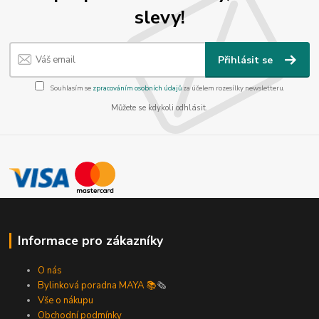
slevy!
Přihlásit se
Souhlasím se
zpracováním osobních údajů
za účelem rozesílky newsletteru.
Můžete se kdykoli odhlásit.
Informace pro zákazníky
O nás
Bylinková poradna MAYA 📚
🗞️
Vše o nákupu
Obchodní podmínky