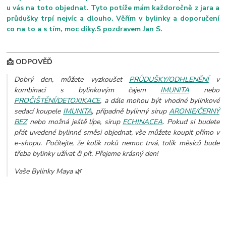
u vás na toto objednat. Tyto potíže mám každoročně z jara a
průdušky trpí nejvíc a dlouho. Věřím v bylinky a doporučení
co na to a s tím, moc díky.S pozdravem Jan S.
📩 ODPOVĚĎ
Dobrý den, můžete vyzkoušet
PRŮDUŠKY/ODHLENĚNÍ
v
kombinaci s bylinkovým čajem
IMUNITA
nebo
PROČIŠTĚNÍ/DETOXIKACE
, a dále mohou být vhodné bylinkové
sedací koupele
IMUNITA
, případně bylinný sirup
ARONIE/ČERNÝ
BEZ
nebo možná ještě lípe, sirup
ECHINACEA
.
Pokud si budete
přát uvedené bylinné směsi objednat, vše můžete koupit přímo v
e-shopu. Počítejte, že kolik roků nemoc trvá, tolik měsíců bude
třeba bylinky užívat či pít. Přejeme krásný den!
Vaše Bylinky Maya 🌿