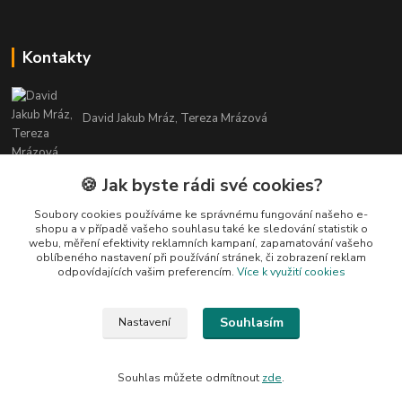
Kontakty
David Jakub Mráz, Tereza Mrázová
info@bylinky-maya.cz
🍪 Jak byste rádi své cookies?
Soubory cookies používáme ke správnému fungování našeho e-
shopu a v případě vašeho souhlasu také ke sledování statistik o
webu, měření efektivity reklamních kampaní, zapamatování vašeho
oblíbeného nastavení při používání stránek, či zobrazení reklam
odpovídajících vašim preferencím.
Více k využití cookies
Upravit sběr cookies.
Souhlasím
Nastavení
Všechny texty a fotografie u produktů jsou vlastnictvím BYLINKY MAYA. Nelze
je bez souhlasu kopírovat ani publikovat!
Souhlas můžete odmítnout
zde
.
Vytvořeno na
Eshop-rychle.cz