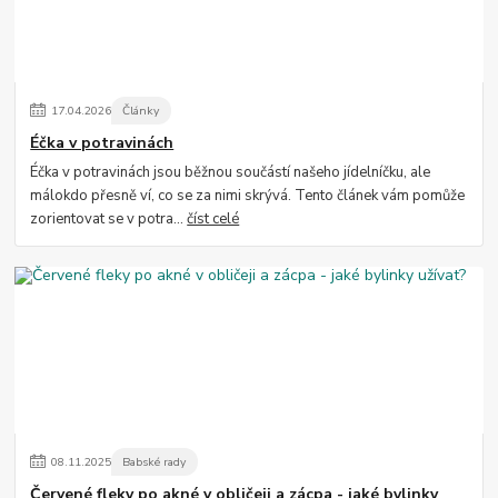
17
.
04
.
2026
Články
Éčka v potravinách
Éčka v potravinách jsou běžnou součástí našeho jídelníčku, ale
málokdo přesně ví, co se za nimi skrývá. Tento článek vám pomůže
zorientovat se v potra...
číst celé
08
.
11
.
2025
Babské rady
Červené fleky po akné v obličeji a zácpa - jaké bylinky