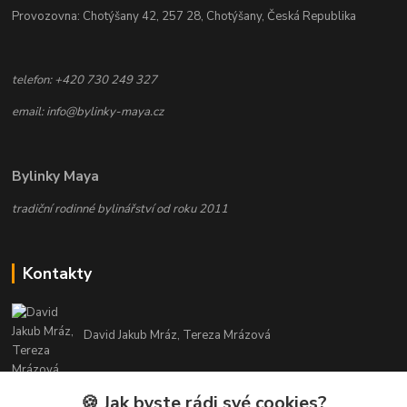
Provozovna: Chotýšany 42, 257 28, Chotýšany, Česká Republika
telefon: +420 730 249 327
email: info@bylinky-maya.cz
Bylinky Maya
tradiční rodinné bylinářství od roku 2011
Kontakty
David Jakub Mráz, Tereza Mrázová
info@bylinky-maya.cz
🍪 Jak byste rádi své cookies?