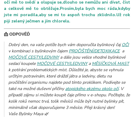
očí mě to svědí a olupuje se,dlouho se nemůžu ani dívat, číst
a celkově mě to obtěžuje.Prosím,byla bych moc ráda,kdyby
jste mi poradila,aby se mi to aspoň trochu zklidnilo.Už rok
piji zelený ječmen a jím chlorelu.
📩 ODPOVĚĎ
Dobrý den, na vaše potíže bych vám doporučila bylinkový čaj
OČI
v kombinaci s bylinkovým čajem
PROČIŠTĚNÍ/DETOXIKACE
a
MOČOVÉ CESTY/LEDVINY
a dále jsou velice vhodné bylinkové
sedací koupele
MOČOVÉ CESTY/LEDVINY
a
MĚSÍČKOVÁ MAST
k potírání problematických míst. Důležité je, abyste se vyhnula
určitým potravinám, které dráždí játra a ledviny, dietu na
pročištění organismu najdete pod tímto proklikem. Podívejte se
také na možné duševní přičíny
atopického ekzému okolo očí
. V
případě zájmu si můžete koupit čaje přímo v e-shopu. Počítejte, že
kolik roků nemoc trvá, tolik měsíců může být nutné bylinky pít,
minimálně však doporučujeme 3 měsíce. Přeji krásný den!
Vaše Bylinky Maya 🌿