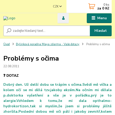
0
ks
CZK
za
0 Kč
Menu
Hledat
Úvod
Bylinková poradna Maya zdarma - Vaše dotazy
Problémy s očima
Problémy s očima
22.08.2011
❓ DOTAZ
Dobrý den. Už delší dobu se trápím s očima.Svědí mě víčka a
kolem očí se mi dělá tzv.jakoby ekzém.Na očním mi dělala
p.doktorka vyšetření a vše je v pořádku,prý je to
alergie.Vzhledem k tomu,že mi dala opthalmo-
hydrokortizon,tak si myslím,že jsem si problémy jěště
zhoršila.Poslední dobou mě oči pálí i jakoby zevnitř,kolem