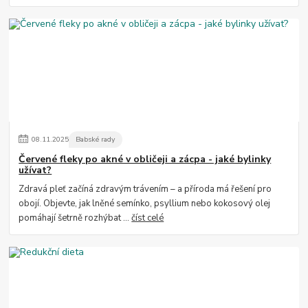
08
.
11
.
2025
Babské rady
Červené fleky po akné v obličeji a zácpa - jaké bylinky
užívat?
Zdravá pleť začíná zdravým trávením – a příroda má řešení pro
obojí. Objevte, jak lněné semínko, psyllium nebo kokosový olej
pomáhají šetrně rozhýbat ...
číst celé