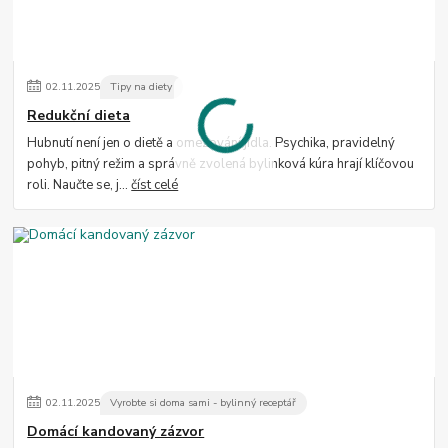
02
.
11
.
2025
Tipy na diety
Redukční dieta
Hubnutí není jen o dietě a omezování jídla. Psychika, pravidelný
pohyb, pitný režim a správně zvolená bylinková kúra hrají klíčovou
roli. Naučte se, j...
číst celé
02
.
11
.
2025
Vyrobte si doma sami - bylinný receptář
Domácí kandovaný zázvor