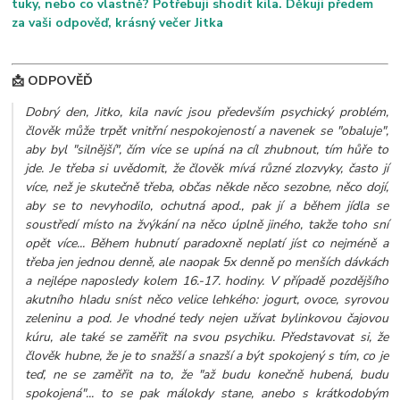
tuky, nebo co vlastně? Potřebuji shodit kila. Děkuji předem
za vaši odpověď, krásný večer Jitka
📩 ODPOVĚĎ
Dobrý den, Jitko, kila navíc jsou především psychický problém,
člověk může trpět vnitřní nespokojeností a navenek se "obaluje",
aby byl "silnější", čím více se upíná na cíl zhubnout, tím hůře to
jde. Je třeba si uvědomit, že člověk mívá různé zlozvyky, často jí
více, než je skutečně třeba, občas někde něco sezobne, něco dojí,
aby se to nevyhodilo, ochutná apod., pak jí a během jídla se
soustředí místo na žvýkání na něco úplně jiného, takže toho sní
opět více... Během hubnutí paradoxně neplatí jíst co nejméně a
třeba jen jednou denně, ale naopak 5x denně po menších dávkách
a nejlépe naposledy kolem 16.-17. hodiny. V případě pozdějšího
akutního hladu sníst něco velice lehkého: jogurt, ovoce, syrovou
zeleninu a pod. Je vhodné tedy nejen užívat bylinkovou čajovou
kúru, ale také se zaměřit na svou psychiku. Představovat si, že
člověk hubne, že je to snažší a snazší a být spokojený s tím, co je
teď, ne se zaměřit na to, že "až budu konečně hubená, budu
spokojená"... to se pak málokdy stane, anebo s krátkodobým