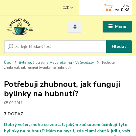
0
ks
CZK
za
0 Kč
Menu
Hledat
Úvod
Bylinková poradna Maya zdarma - Vaše dotazy
Potřebuji
zhubnout, jak fungují bylinky na hubnutí?
Potřebuji zhubnout, jak fungují
bylinky na hubnutí?
05.09.2011
❓ DOTAZ
Dobrý večer, mohu se zeptat, jakým způsobem účinkují tyto
bylinky na hubnutí? Mám na mysli, zda tlumí chuť k jídlu, váží