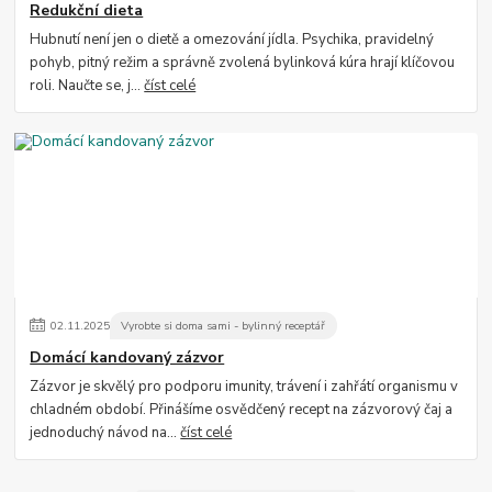
Redukční dieta
Hubnutí není jen o dietě a omezování jídla. Psychika, pravidelný
pohyb, pitný režim a správně zvolená bylinková kúra hrají klíčovou
roli. Naučte se, j...
číst celé
02
.
11
.
2025
Vyrobte si doma sami - bylinný receptář
Domácí kandovaný zázvor
Zázvor je skvělý pro podporu imunity, trávení i zahřátí organismu v
chladném období. Přinášíme osvědčený recept na zázvorový čaj a
jednoduchý návod na...
číst celé