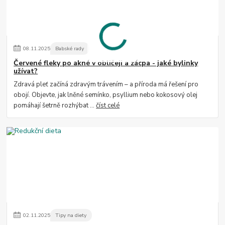
08
.
11
.
2025
Babské rady
Červené fleky po akné v obličeji a zácpa - jaké bylinky
užívat?
Zdravá pleť začíná zdravým trávením – a příroda má řešení pro
obojí. Objevte, jak lněné semínko, psyllium nebo kokosový olej
pomáhají šetrně rozhýbat ...
číst celé
02
.
11
.
2025
Tipy na diety