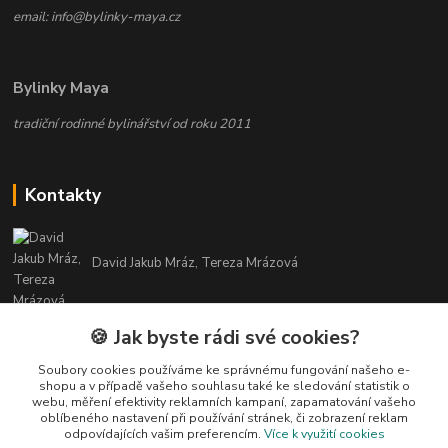
email: info@bylinky-maya.cz
Bylinky Maya
tradiční rodinné bylinářství od roku 2011
Kontakty
David Jakub Mráz, Tereza Mrázová
info@bylinky-maya.cz
🍪 Jak byste rádi své cookies?
Soubory cookies používáme ke správnému fungování našeho e-
shopu a v případě vašeho souhlasu také ke sledování statistik o
webu, měření efektivity reklamních kampaní, zapamatování vašeho
oblíbeného nastavení při používání stránek, či zobrazení reklam
odpovídajících vašim preferencím.
Více k využití cookies