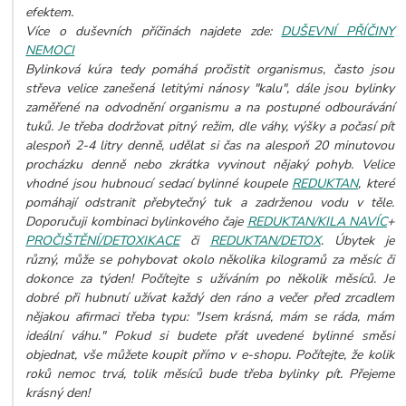
efektem.
Více o duševních příčinách najdete zde:
DUŠEVNÍ PŘÍČINY
NEMOCI
Bylinková kúra tedy pomáhá pročistit organismus, často jsou
střeva velice zanešená letitými nánosy "kalu", dále jsou bylinky
zaměřené na odvodnění organismu a na postupné odbourávání
tuků. Je třeba dodržovat pitný režim, dle váhy, výšky a počasí pít
alespoň 2-4 litry denně, udělat si čas na alespoň 20 minutovou
procházku denně nebo zkrátka vyvinout nějaký pohyb. Velice
vhodné jsou hubnoucí sedací bylinné koupele
REDUKTAN
, které
pomáhají odstranit přebytečný tuk a zadrženou vodu v těle.
Doporučuji kombinaci bylinkového čaje
REDUKTAN/KILA NAVÍC
+
PROČIŠTĚNÍ/DETOXIKACE
či
REDUKTAN/DETOX
. Úbytek je
různý, může se pohybovat okolo několika kilogramů za měsíc či
dokonce za týden! Počítejte s užíváním po několik měsíců. Je
dobré při hubnutí užívat každý den ráno a večer před zrcadlem
nějakou afirmaci třeba typu: "Jsem krásná, mám se ráda, mám
ideální váhu."
Pokud si budete přát uvedené bylinné směsi
objednat, vše můžete koupit přímo v e-shopu. Počítejte, že kolik
roků nemoc trvá, tolik měsíců bude třeba bylinky pít. Přejeme
krásný den!