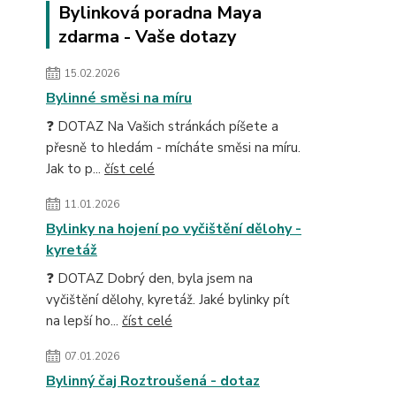
Bylinková poradna Maya
zdarma - Vaše dotazy
15.02.2026
Bylinné směsi na míru
❓ DOTAZ Na Vašich stránkách píšete a
přesně to hledám - mícháte směsi na míru.
Jak to p...
číst celé
11.01.2026
Bylinky na hojení po vyčištění dělohy -
kyretáž
❓ DOTAZ Dobrý den, byla jsem na
vyčištění dělohy, kyretáž. Jaké bylinky pít
na lepší ho...
číst celé
07.01.2026
Bylinný čaj Roztroušená - dotaz