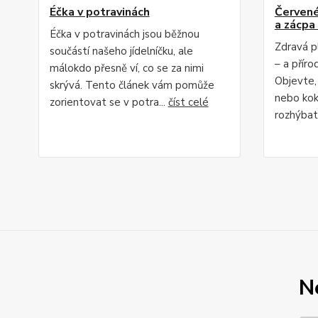
Éčka v potravinách
Červené 
a zácpa 
Éčka v potravinách jsou běžnou
Zdravá p
součástí našeho jídelníčku, ale
– a příro
málokdo přesně ví, co se za nimi
Objevte,
skrývá. Tento článek vám pomůže
nebo kok
zorientovat se v potra...
číst celé
rozhýbat 
N