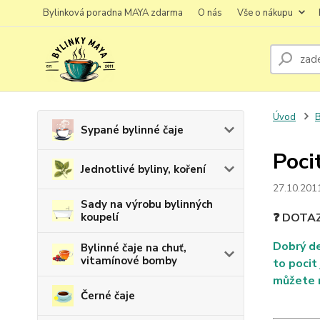
Bylinková poradna MAYA zdarma
O nás
Vše o nákupu
Úvod
B
Sypané bylinné čaje
Poci
Jednotlivé byliny, koření
27.10.201
Sady na výrobu bylinných
koupelí
❓ DOTA
Dobrý de
Bylinné čaje na chuť,
vitamínové bomby
to pocit
můžete m
Černé čaje