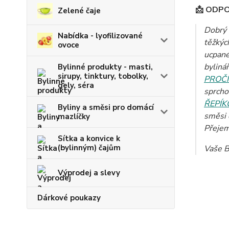
📩 ODP
Zelené čaje
Dobrý 
Nabídka - lyofilizované
těžkýc
ovoce
ucpané
byliná
Bylinné produkty - masti,
sirupy, tinktury, tobolky,
PROČI
gely, séra
sprcho
ŘEPÍ
Byliny a směsi pro domácí
směsi 
mazlíčky
Přejem
Sítka a konvice k
(bylinným) čajům
Vaše B
Výprodej a slevy
Dárkové poukazy