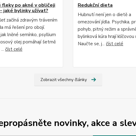
fleky po akné v obličeji
Redukční dieta
- jaké bylinky užívat?
Hubnutí není jen o dietě a
leť začíná zdravým trávením
omezování jídla. Psychika, p
da má řešení pro obojí.
pohyb, pitný režim a správn
 jak lněné semínko, psyllium
bylinková kúra hrají klíčovou r
osový olej pomáhají šetrně
Naučte se, j...
číst celé
...
číst celé
Zobrazit všechny články
epropásněte novinky, akce a slev