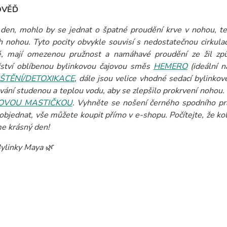
OVĚĎ
den, mohlo by se jednat o špatné proudění krve v nohou, ted
h nohou. Tyto pocity obvykle souvisí s nedostatečnou cirkula
, mají omezenou pružnost a namáhavé proudění ze žil způ
řství oblíbenou bylinkovou čajovou směs
HEMERO
(ideální n
ŠTĚNÍ/DETOXIKACE
, dále jsou velice vhodné sedací bylinko
vání studenou a teplou vodu, aby se zlepšilo prokrvení nohou
KOVOU MASTIČKOU
. Vyhněte se nošení černého spodního pr
objednat, vše můžete koupit přímo v e-shopu. Počítejte, že koli
e krásný den!
ylinky Maya 🌿