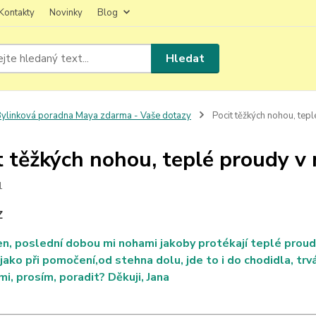
Kontakty
Novinky
Blog
Hledat
ylinková poradna Maya zdarma - Vaše dotazy
Pocit těžkých nohou, tep
t těžkých nohou, teplé proudy v
1
Z
n, poslední dobou mi nohami jakoby protékají teplé proudy, v
 jako při pomočení,od stehna dolu, jde to i do chodidla, trvá
i, prosím, poradit? Děkuji, Jana