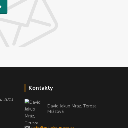
Kontakty
oku 2011
David Jakub Mráz, Tereza
Mrázová
info@bylinky-maya.cz