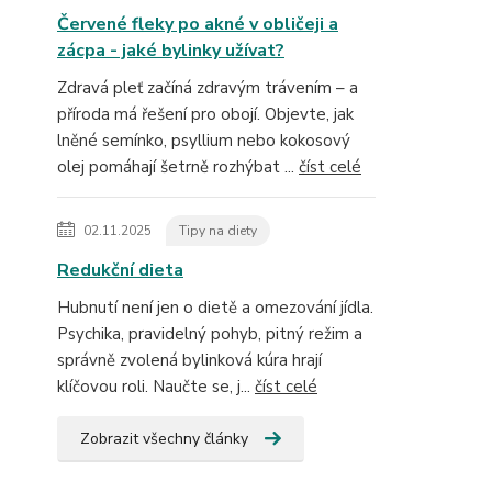
Červené fleky po akné v obličeji a
zácpa - jaké bylinky užívat?
Zdravá pleť začíná zdravým trávením – a
příroda má řešení pro obojí. Objevte, jak
lněné semínko, psyllium nebo kokosový
olej pomáhají šetrně rozhýbat ...
číst celé
02.11.2025
Tipy na diety
Redukční dieta
Hubnutí není jen o dietě a omezování jídla.
Psychika, pravidelný pohyb, pitný režim a
správně zvolená bylinková kúra hrají
klíčovou roli. Naučte se, j...
číst celé
Zobrazit všechny články