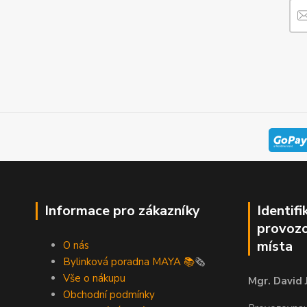
Informace pro zákazníky
Identifi
provozo
místa
O nás
Bylinková poradna MAYA 📚
🗞️
Vše o nákupu
Mgr. David 
Obchodní podmínky