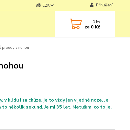
Přihlášení
CZK
0
ks
za
0 Kč
lé proudy v nohou
 nohou
 klidu i za chůze, je to vždy jen v jedné noze. Je
 to několik sekund. Je mi 35 let. Netuším, co to je,