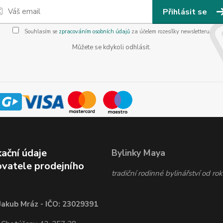
Přihlásit se
Souhlasím se
zpracováním osobních údajů
za účelem rozesílky newsletteru.
Můžete se kdykoli odhlásit.
kační údaje
Bylinky Maya
vatele prodejního
tradiční rodinné bylinářství od r
Jakub Mráz - IČO: 23029391