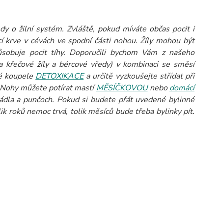
y o žilní systém. Zvláště, pokud míváte občas pocit i
cí krve v cévách ve spodní části nohou. Žíly mohou být
sobuje pocit tíhy. Doporučili bychom Vám z našeho
a křečové žíly a bércové vředy) v kombinaci se směsí
vé koupele
DETOXIKACE
a určitě vyzkoušejte střídat při
. Nohy můžete potírat mastí
MĚSÍČKOVOU
nebo
domácí
ádla a punčoch.
Pokud si budete přát uvedené bylinné
k roků nemoc trvá, tolik měsíců bude třeba bylinky pít.