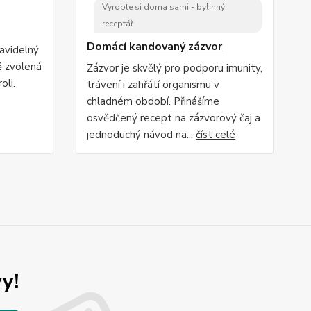
Vyrobte si doma sami - bylinný
receptář
Domácí kandovaný zázvor
ravidelný
ě zvolená
Zázvor je skvělý pro podporu imunity,
oli.
trávení i zahřátí organismu v
chladném období. Přinášíme
osvědčený recept na zázvorový čaj a
jednoduchý návod na...
číst celé
y!