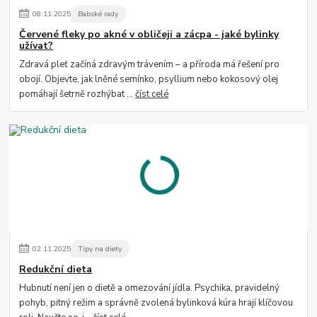
08
.
11
.
2025
Babské rady
Červené fleky po akné v obličeji a zácpa - jaké bylinky
užívat?
Zdravá pleť začíná zdravým trávením – a příroda má řešení pro
obojí. Objevte, jak lněné semínko, psyllium nebo kokosový olej
pomáhají šetrně rozhýbat ...
číst celé
02
.
11
.
2025
Tipy na diety
Redukční dieta
Hubnutí není jen o dietě a omezování jídla. Psychika, pravidelný
pohyb, pitný režim a správně zvolená bylinková kúra hrají klíčovou