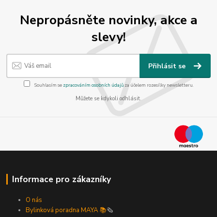
Nepropásněte novinky, akce a
slevy!
Přihlásit se
Souhlasím se
zpracováním osobních údajů
za účelem rozesílky newsletteru.
Můžete se kdykoli odhlásit.
Informace pro zákazníky
O nás
Bylinková poradna MAYA 📚
🗞️