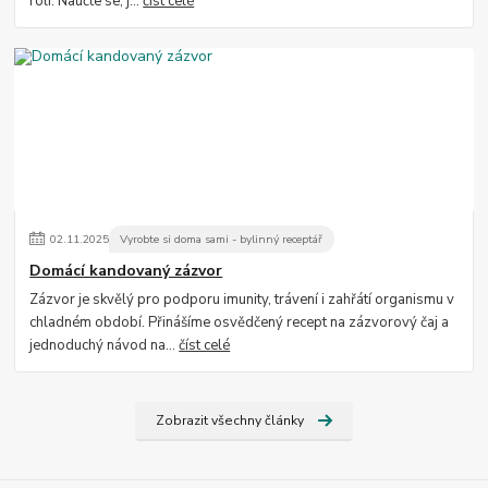
roli. Naučte se, j...
číst celé
02
.
11
.
2025
Vyrobte si doma sami - bylinný receptář
Domácí kandovaný zázvor
Zázvor je skvělý pro podporu imunity, trávení i zahřátí organismu v
chladném období. Přinášíme osvědčený recept na zázvorový čaj a
jednoduchý návod na...
číst celé
Zobrazit všechny články