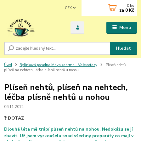
0
ks
CZK
za
0 Kč
Menu
Hledat
Úvod
Bylinková poradna Maya zdarma - Vaše dotazy
Plíseň nehtů,
plíseň na nehtech, léčba plísně nehtů u nohou
Plíseň nehtů, plíseň na nehtech,
léčba plísně nehtů u nohou
06.11.2012
❓ DOTAZ
Dlouhá léta mě trápí plíseň nehtů na nohou. Nedokážu se jí
zbavit. Už jsem vyzkoušela snad všechny preparáty co mají v