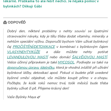
lékárně. Práškama to ale řešit nechci. Je nějaká pomoc v
bylinkách? Děkuji Gábi
📩 ODPOVĚĎ
Dobrý den, některé problémy s nehty souvisí se špatnými
stravovacími návyky, kdy je tělu třeba dodat vitamíny, minerály a
nehtům speciální výživu. Doporučili bychom Vám užívat bylinkový
čaj
PROČIŠTĚNÍ/DETOXIKACE
v kombinaci s bylinkovým čajem
VLASY/NEHTY/KŮŽE
a dále můžete nehty potírat
LEVANDULOVOU MASTÍ
nebo domácí
ŠALVĚJOVOU MASTÍ
.
Velice účinný přípravkem je také
MYCOSOL
. Podívejte se také na
doporučenou úpravu jídelníčku
, která je vhodná zvláště při užívání
bylinkové léčby, detoxikaci apod.
Pokud si budete přát uvedené
bylinné směsi objednat, vše můžete koupit přímo v e-shopu.
Počítejte, že kolik roků nemoc trvá, tolik měsíců bude třeba
bylinky užívat či pít. Přejeme krásný den!
Vaše Bylinky Maya 🌿