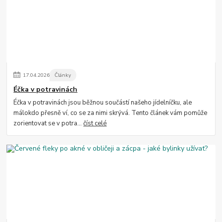
17
.
04
.
2026
Články
Éčka v potravinách
Éčka v potravinách jsou běžnou součástí našeho jídelníčku, ale
málokdo přesně ví, co se za nimi skrývá. Tento článek vám pomůže
zorientovat se v potra...
číst celé