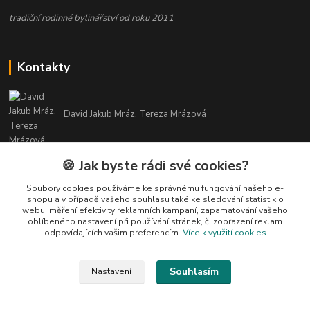
tradiční rodinné bylinářství od roku 2011
Kontakty
David Jakub Mráz, Tereza Mrázová
info@bylinky-maya.cz
🍪 Jak byste rádi své cookies?
Soubory cookies používáme ke správnému fungování našeho e-
shopu a v případě vašeho souhlasu také ke sledování statistik o
webu, měření efektivity reklamních kampaní, zapamatování vašeho
oblíbeného nastavení při používání stránek, či zobrazení reklam
odpovídajících vašim preferencím.
Více k využití cookies
Upravit sběr cookies.
Souhlasím
Nastavení
Všechny texty a fotografie u produktů jsou vlastnictvím BYLINKY MAYA. Nelze
je bez souhlasu kopírovat ani publikovat!