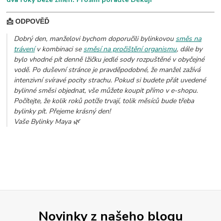
📩 ODPOVĚĎ
Dobrý den, manželovi bychom doporučili bylinkovou
směs na
trávení
v kombinaci se
směsí na pročištění organismu
, dále by
bylo vhodné pít denně lžičku jedlé sody rozpuštěné v obyčejné
vodě. Po duševní stránce je pravděpodobné, že manžel zažívá
intenzivní svíravé pocity strachu. Pokud si budete přát uvedené
bylinné směsi objednat, vše můžete koupit přímo v e-shopu.
Počítejte, že kolik roků potíže trvají, tolik měsíců bude třeba
bylinky pít. Přejeme krásný den!
Vaše Bylinky Maya 🌿
Novinky z našeho blogu