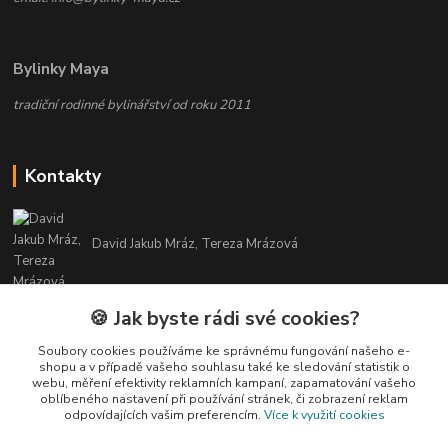
Bylinky Maya
tradiční rodinné bylinářství od roku 2011
Kontakty
David Jakub Mráz, Tereza Mrázová
info@bylinky-maya.cz
🍪 Jak byste rádi své cookies?
Soubory cookies používáme ke správnému fungování našeho e-
shopu a v případě vašeho souhlasu také ke sledování statistik o
webu, měření efektivity reklamních kampaní, zapamatování vašeho
oblíbeného nastavení při používání stránek, či zobrazení reklam
odpovídajících vašim preferencím.
Více k využití cookies