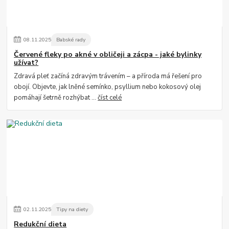
08
.
11
.
2025
Babské rady
Červené fleky po akné v obličeji a zácpa - jaké bylinky
užívat?
Zdravá pleť začíná zdravým trávením – a příroda má řešení pro
obojí. Objevte, jak lněné semínko, psyllium nebo kokosový olej
pomáhají šetrně rozhýbat ...
číst celé
02
.
11
.
2025
Tipy na diety
Redukční dieta