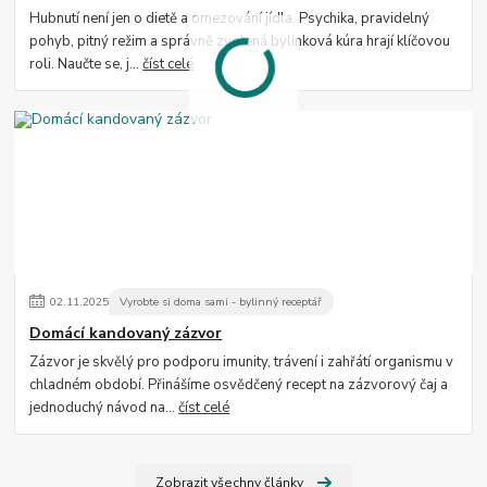
Hubnutí není jen o dietě a omezování jídla. Psychika, pravidelný
pohyb, pitný režim a správně zvolená bylinková kúra hrají klíčovou
roli. Naučte se, j...
číst celé
02
.
11
.
2025
Vyrobte si doma sami - bylinný receptář
Domácí kandovaný zázvor
Zázvor je skvělý pro podporu imunity, trávení i zahřátí organismu v
chladném období. Přinášíme osvědčený recept na zázvorový čaj a
jednoduchý návod na...
číst celé
Zobrazit všechny články