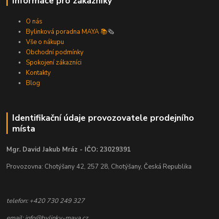
Informace pro zákazníky
O nás
Bylinková poradna MAYA 📚
🗞️
Vše o nákupu
Obchodní podmínky
Spokojení zákazníci
Kontakty
Blog
Identifikační údaje provozovatele prodejního
místa
Mgr. David Jakub Mráz - IČO: 23029391
Provozovna: Chotýšany 42, 257 28, Chotýšany, Česká Republika
telefon: +420 730 249 327
email: info@bylinky-maya.cz