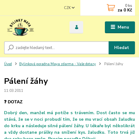
0
ks
CZK
za
0 Kč
Menu
Hledat
Úvod
Bylinková poradna Maya zdarma - Vaše dotazy
Pálení žáhy
Pálení žáhy
11.03.2011
❓ DOTAZ
Dobrý den, manžel má potíže s trávením. Dost často se mu
stává, že se v noci probudí tím, že se mu vrací obsah žaludku
do krku a následuje silné pálení žáhy. U lékaře byl několikrát
a vždy dostane prášky na snížení kys. žaludku. Toto trvá již
dva roky beze změn. Prosím poraďte Děkuji