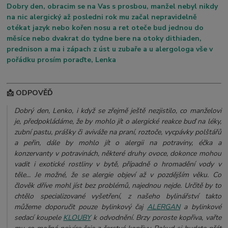
Dobry den, obracim se na Vas s prosbou, manžel nebyl nikdy
na nic alergický až posledni rok mu začal nepravidelně
otékat jazyk nebo kořen nosu a ret oteče bud jednou do
měsíce nebo dvakrat do tydne bere na otoky dithiaden,
prednison a ma i zápach z úst u zubaře a u alergologa vše v
pořádku prosím poraďte, Lenka
📩 ODPOVĚĎ
Dobrý den, Lenko, i když se zřejmě ještě nezjistilo, co manželovi
je, předpokládáme, že by mohlo jít o alergické reakce buď na léky,
zubní pastu, prášky či aviváže na praní, roztoče, vycpávky polštářů
a peřin, dále by mohlo jít o alergii na potraviny, éčka a
konzervanty v potravinách, některé druhy ovoce, dokonce mohou
vadit i exotické rostliny v bytě, případně o hromadění vody v
těle... Je možné, že se alergie objeví až v pozdějším věku. Co
člověk dříve mohl jíst bez problémů, najednou nejde. Určitě by to
chtělo specializované vyšetření, z našeho bylinářství takto
můžeme doporučit pouze bylinkový čaj
ALERGAN
a bylinkové
sedací koupele
KLOUBY
k odvodnění. Brzy poroste kopřiva, vařte