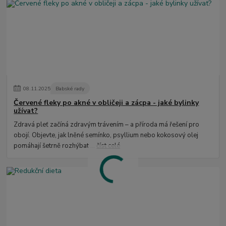
08
.
11
.
2025
Babské rady
Červené fleky po akné v obličeji a zácpa - jaké bylinky
užívat?
Zdravá pleť začíná zdravým trávením – a příroda má řešení pro
obojí. Objevte, jak lněné semínko, psyllium nebo kokosový olej
pomáhají šetrně rozhýbat ...
číst celé