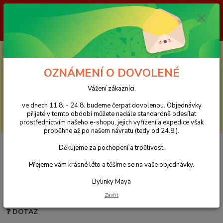
Vážení zákazníci, ve dnech 11.8. - 24.8. budeme čerpat dovolenou.
Objednávky přijaté v tomto období můžete nadále standardně odesílat
prostřednictvím našeho e-shopu, jejich vyřízení a expedice však proběhne
až po našem návratu (tedy od 24.8.). Děkujeme za pochopení a trpělivost.
0
ks
CZK
za
0 Kč
OZNÁMENÍ O DOVOLENÉ
Menu
Vážení zákazníci,
ve dnech 11.8. - 24.8. budeme čerpat dovolenou. Objednávky
přijaté v tomto období můžete nadále standardně odesílat
Hledat
prostřednictvím našeho e-shopu, jejich vyřízení a expedice však
proběhne až po našem návratu (tedy od 24.8.).
Úvod
Bylinková poradna Maya zdarma - Vaše dotazy
Otoky rtů a jazyka,
Děkujeme za pochopení a trpělivost.
zápach z úst
Přejeme vám krásné léto a těšíme se na vaše objednávky.
Otoky rtů a jazyka, zápach z úst
Bylinky Maya
27.03.2013
Zavřít
❓ DOTAZ