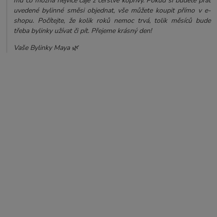
mu co možná nejvíce čaje z čerstvé kopřivy.
Pokud si budete přát
uvedené bylinné směsi objednat, vše můžete koupit přímo v e-
shopu. Počítejte, že kolik roků nemoc trvá, tolik měsíců bude
třeba bylinky užívat či pít. Přejeme krásný den!
Vaše Bylinky Maya 🌿