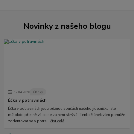
Novinky z našeho blogu
17
.
04
.
2026
Články
Éčka v potravinách
Éčka v potravinách jsou běžnou součástí našeho jídelníčku, ale
málokdo přesně ví, co se za nimi skrývá. Tento článek vám pomůže
zorientovat se v potra...
číst celé