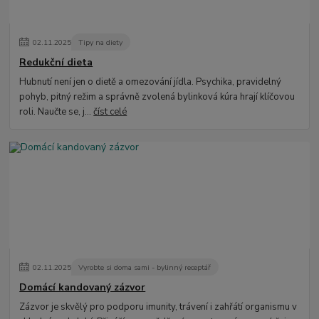
02
.
11
.
2025
Tipy na diety
Redukční dieta
Hubnutí není jen o dietě a omezování jídla. Psychika, pravidelný
pohyb, pitný režim a správně zvolená bylinková kúra hrají klíčovou
roli. Naučte se, j...
číst celé
02
.
11
.
2025
Vyrobte si doma sami - bylinný receptář
Domácí kandovaný zázvor
Zázvor je skvělý pro podporu imunity, trávení i zahřátí organismu v