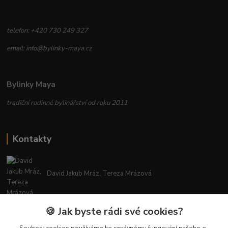
telefon: +420 730 249 327
email: info@bylinky-maya.cz
Bylinky Maya
tradiční rodinné bylinářství od roku 2011
Kontakty
David Jakub Mráz, Tereza Mrázová
info@bylinky-maya.cz
🍪 Jak byste rádi své cookies?