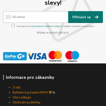
slevy!
Přihlásit se
Souhlasím se
zpracováním osobních údajů
za účelem rozesílky newsletteru.
Můžete se kdykoli odhlásit.
Informace pro zákazníky
O nás
Bylinková poradna MAYA 📚
🗞️
Vše o nákupu
Obchodní podmínky