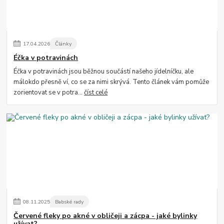
17
.
04
.
2026
Články
Éčka v potravinách
Éčka v potravinách jsou běžnou součástí našeho jídelníčku, ale
málokdo přesně ví, co se za nimi skrývá. Tento článek vám pomůže
zorientovat se v potra...
číst celé
08
.
11
.
2025
Babské rady
Červené fleky po akné v obličeji a zácpa - jaké bylinky
užívat?