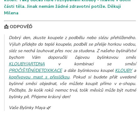
části těla. Jinak nemám žádné zdravotní potíže. Děkuji
Milena
📩 ODPOVĚĎ
Dobrý den, zkuste koupele z podbělu nebo slézu přehlíženého.
Výluh přidejte do teplé koupele, podběl se přelije horkou vodou,
sléz se nechá louhovat přes noc za studena. Z našeho bylinářství
bychom Vám doporučili čajovou bylinkovou směs
KLOUBY/ARTDNA
v kombinaci se směsí
PROČIŠTĚNÍ/DETOXIKACE
a dále bylinkovou koupel
KLOUBY
a
kopřivovou mast s přesličkou
. Pokud si budete přát uvedené
bylinné směsi objednat, vše můžete koupit přímo v e-shopu.
Počítejte, že kolik roků nemoc trvá, tolik měsíců může být nutné
bylinky pít. Přejeme krásný den!
Vaše Bylinky Maya 🌿