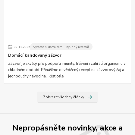
02
.
11
.
2025
Vyrobte si doma sami - bylinný receptář
Domácí kandovaný zázvor
Zázvor je skvělý pro podporu imunity, trávení i zahřátí organismu v
chladném období. Přinášíme osvědčený recept na zázvorový čaj a
jednoduchý návod na...
číst celé
Zobrazit všechny články
Nepropásněte novinky, akce a