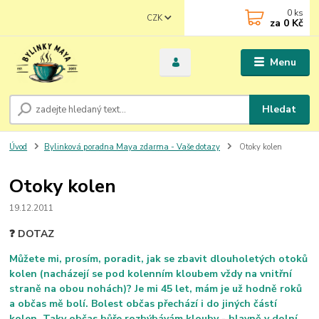
0
ks
CZK
za
0 Kč
Menu
Hledat
Úvod
Bylinková poradna Maya zdarma - Vaše dotazy
Otoky kolen
Otoky kolen
19.12.2011
❓ DOTAZ
Můžete mi, prosím, poradit, jak se zbavit dlouholetých otoků
kolen (nacházejí se pod kolenním kloubem vždy na vnitřní
straně na obou nohách)? Je mi 45 let, mám je už hodně roků
a občas mě bolí. Bolest občas přechází i do jiných částí
kolen. Taky občas hůře rozhýbávám klouby - hlavně v dolní