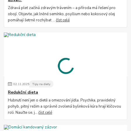
Zdravá pleť začíná zdravým trávením – a příroda má řešení pro
obojí. Objevte, jak lněné semínko, psyllium nebo kokosový olej
pomáhají šetrně rozhýbat ...
číst celé
02
.
11
.
2025
Tipy na diety
Redukční dieta
Hubnutí není jen o dietě a omezování jídla. Psychika, pravidelný
pohyb, pitný režim a správně zvolená bylinková kúra hrají klíčovou
roli. Naučte se, j...
číst celé