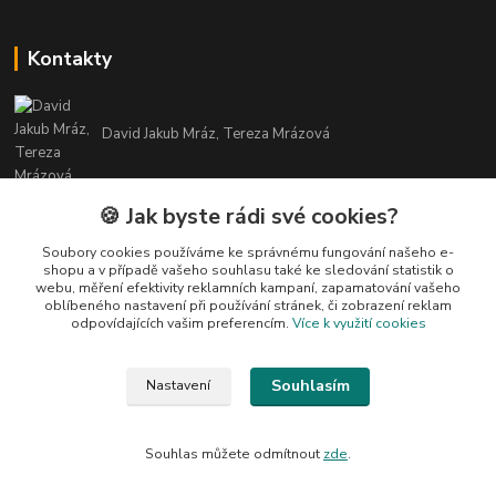
Kontakty
David Jakub Mráz, Tereza Mrázová
info@bylinky-maya.cz
🍪 Jak byste rádi své cookies?
Soubory cookies používáme ke správnému fungování našeho e-
shopu a v případě vašeho souhlasu také ke sledování statistik o
webu, měření efektivity reklamních kampaní, zapamatování vašeho
oblíbeného nastavení při používání stránek, či zobrazení reklam
odpovídajících vašim preferencím.
Více k využití cookies
Upravit sběr cookies.
Souhlasím
Nastavení
Všechny texty a fotografie u produktů jsou vlastnictvím BYLINKY MAYA. Nelze
je bez souhlasu kopírovat ani publikovat!
Souhlas můžete odmítnout
zde
.
Vytvořeno na
Eshop-rychle.cz