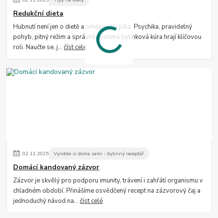
Redukční dieta
Hubnutí není jen o dietě a omezování jídla. Psychika, pravidelný
pohyb, pitný režim a správně zvolená bylinková kúra hrají klíčovou
roli. Naučte se, j...
číst celé
02
.
11
.
2025
Vyrobte si doma sami - bylinný receptář
Domácí kandovaný zázvor
Zázvor je skvělý pro podporu imunity, trávení i zahřátí organismu v
chladném období. Přinášíme osvědčený recept na zázvorový čaj a
jednoduchý návod na...
číst celé