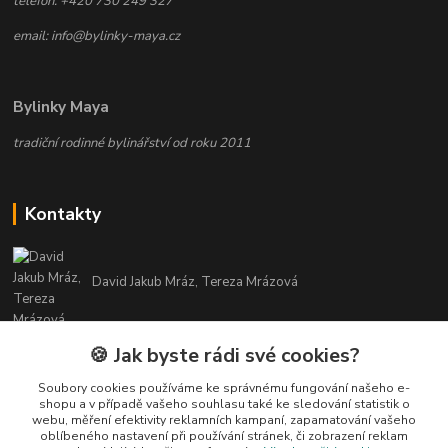
telefon: +420 730 249 327
email: info@bylinky-maya.cz
Bylinky Maya
tradiční rodinné bylinářství od roku 2011
Kontakty
David Jakub Mráz, Tereza Mrázová
info@bylinky-maya.cz
🍪 Jak byste rádi své cookies?
Soubory cookies používáme ke správnému fungování našeho e-
shopu a v případě vašeho souhlasu také ke sledování statistik o
webu, měření efektivity reklamních kampaní, zapamatování vašeho
oblíbeného nastavení při používání stránek, či zobrazení reklam