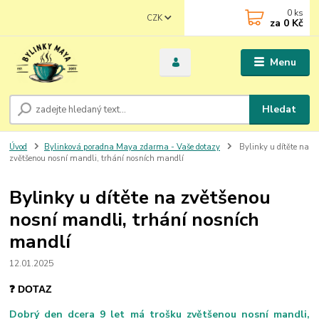
0
ks
CZK
za
0 Kč
Menu
Hledat
Úvod
Bylinková poradna Maya zdarma - Vaše dotazy
Bylinky u dítěte na
zvětšenou nosní mandli, trhání nosních mandlí
Bylinky u dítěte na zvětšenou
nosní mandli, trhání nosních
mandlí
12.01.2025
❓ DOTAZ
Dobrý den dcera 9 let má trošku zvětšenou nosní mandli,