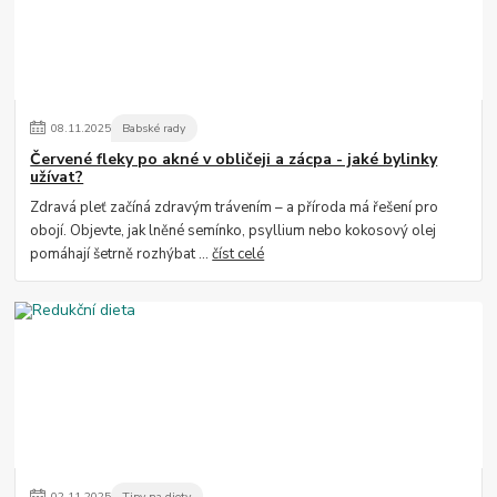
08
.
11
.
2025
Babské rady
Červené fleky po akné v obličeji a zácpa - jaké bylinky
užívat?
Zdravá pleť začíná zdravým trávením – a příroda má řešení pro
obojí. Objevte, jak lněné semínko, psyllium nebo kokosový olej
pomáhají šetrně rozhýbat ...
číst celé
02
.
11
.
2025
Tipy na diety