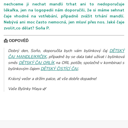
nechceme ji nechat mandli trhat ani to nedoporučuje
lékařka, jen na logopedii nám doporučili, že si máme sehnat
čaje vhodné na vstřebání, případně zvážit trhání mandlí.
Nebývá ani moc často nemocná, jen mluví přes nos. Jaké čaje
zvolit,co dělat? Soňa P.
📩 ODPOVĚĎ
Dobrý den, Soňo, doporučila bych vám bylinkový čaj
DĚTSKÝ
ČAJ MANDLE/KRČEK
, případně by se dala také užívat i bylinková
směs
DĚTSKÝ ČAJ ORLÍK
na ORL potíže, společně v kombinaci s
bylinkovým čajem
DĚTSKÝ ČISTÍCÍ ČAJ
.
Krásný večer a držím palce, ať vše dobře dopadne!
Vaše Bylinky Maya 🌿