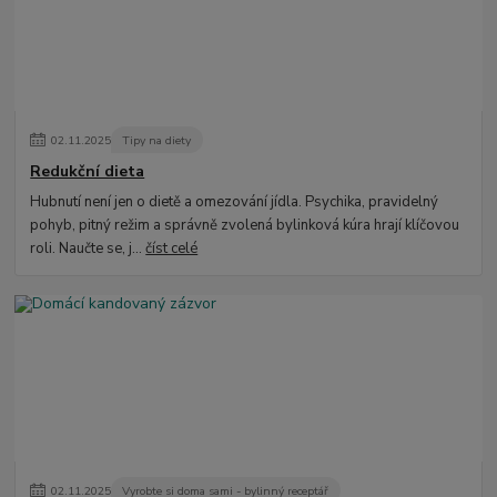
02
.
11
.
2025
Tipy na diety
Redukční dieta
Hubnutí není jen o dietě a omezování jídla. Psychika, pravidelný
pohyb, pitný režim a správně zvolená bylinková kúra hrají klíčovou
roli. Naučte se, j...
číst celé
02
.
11
.
2025
Vyrobte si doma sami - bylinný receptář