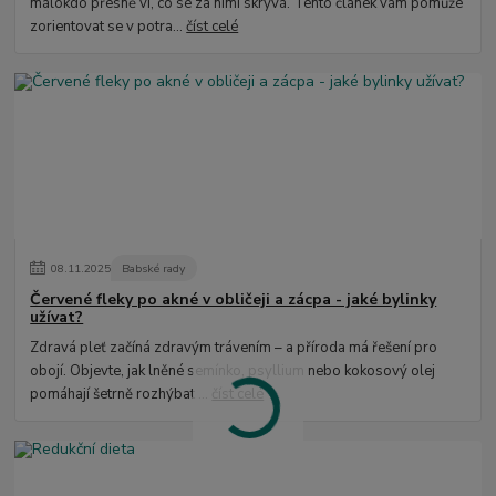
málokdo přesně ví, co se za nimi skrývá. Tento článek vám pomůže
zorientovat se v potra...
číst celé
08
.
11
.
2025
Babské rady
Červené fleky po akné v obličeji a zácpa - jaké bylinky
užívat?
Zdravá pleť začíná zdravým trávením – a příroda má řešení pro
obojí. Objevte, jak lněné semínko, psyllium nebo kokosový olej
pomáhají šetrně rozhýbat ...
číst celé