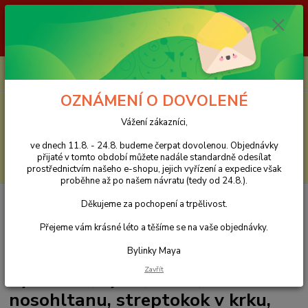
Vážení zákazníci, ve dnech 11.8. - 24.8. budeme čerpat dovolenou.
Objednávky přijaté v tomto období můžete nadále standardně odesílat
prostřednictvím našeho e-shopu, jejich vyřízení a expedice však proběhne
až po našem návratu (tedy od 24.8.). Děkujeme za pochopení a trpělivost.
0
ks
CZK
za
0 Kč
OZNÁMENÍ O DOVOLENÉ
Menu
Vážení zákazníci,
ve dnech 11.8. - 24.8. budeme čerpat dovolenou. Objednávky
přijaté v tomto období můžete nadále standardně odesílat
Hledat
prostřednictvím našeho e-shopu, jejich vyřízení a expedice však
proběhne až po našem návratu (tedy od 24.8.).
Úvod
Bylinková poradna Maya zdarma - Vaše dotazy
Neustálé infekce
Děkujeme za pochopení a trpělivost.
horních cest dýchacích, rýma, kašel, zánět nosohltanu, streptokok v krku,
zahlenění, hemofil v krku, imunita
Přejeme vám krásné léto a těšíme se na vaše objednávky.
Bylinky Maya
Neustálé infekce horních cest
Zavřít
dýchacích, rýma, kašel, zánět
nosohltanu, streptokok v krku,