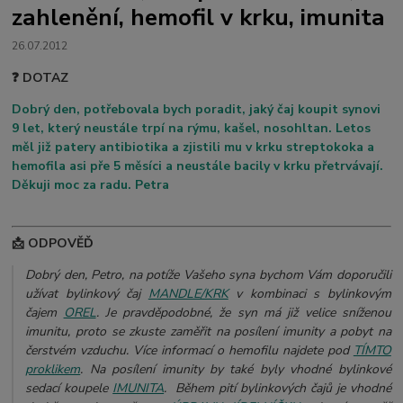
zahlenění, hemofil v krku, imunita
26.07.2012
❓ DOTAZ
Dobrý den, potřebovala bych poradit, jaký čaj koupit synovi
9 let, který neustále trpí na rýmu, kašel, nosohltan. Letos
měl již patery antibiotika a zjistili mu v krku streptokoka a
hemofila asi pře 5 měsíci a neustále bacily v krku přetrvávají.
Děkuji moc za radu. Petra
📩 ODPOVĚĎ
Dobrý den, Petro, na potíže Vašeho syna bychom Vám doporučili
užívat bylinkový čaj
MANDLE/KRK
v kombinaci s bylinkovým
čajem
OREL
. Je pravděpodobné, že syn má již velice sníženou
imunitu, proto se zkuste zaměřit na posílení imunity a pobyt na
čerstvém vzduchu. Více informací o hemofilu najdete pod
TÍMTO
proklikem
. Na posílení imunity by také byly vhodné bylinkové
sedací koupele
IMUNITA
. Během pití bylinkových čajů je vhodné