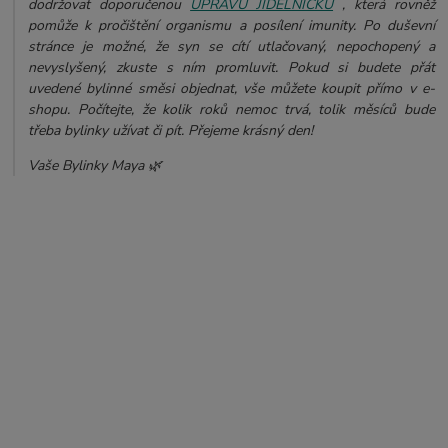
dodržovat doporučenou
ÚPRAVU JÍDELNÍČKU
, která rovněž
pomůže k pročištění organismu a posílení imunity. Po duševní
stránce je možné, že syn se cítí utlačovaný, nepochopený a
nevyslyšený, zkuste s ním promluvit.
Pokud si budete přát
uvedené bylinné směsi objednat, vše můžete koupit přímo v e-
shopu. Počítejte, že kolik roků nemoc trvá, tolik měsíců bude
třeba bylinky užívat či pít. Přejeme krásný den!
Vaše Bylinky Maya 🌿