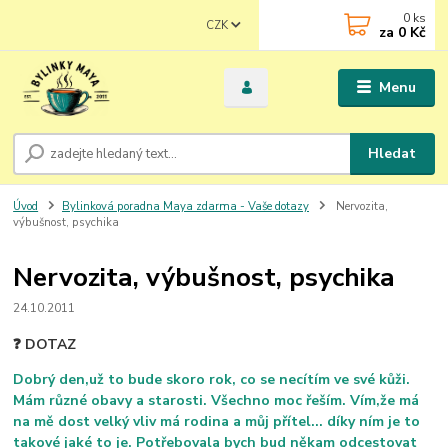
0
ks
CZK
za
0 Kč
Menu
Hledat
Úvod
Bylinková poradna Maya zdarma - Vaše dotazy
Nervozita,
výbušnost, psychika
Nervozita, výbušnost, psychika
24.10.2011
❓ DOTAZ
Dobrý den,už to bude skoro rok, co se necítím ve své kůži.
Mám různé obavy a starosti. Všechno moc řeším. Vím,že má
na mě dost velký vliv má rodina a můj přítel... díky ním je to
takové jaké to je. Potřebovala bych bud někam odcestovat