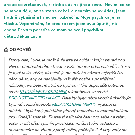
anebo se zrelaxovat, zkrátka dát na jinou cestu. Nevím, co se
se mnou děje, at se stane cokoliv, neumím se ovládat, jsem
hodně výbušná a hned se rozbrečím. Moje psychika je na
vlásku. Vzpomínám, že před rokem jsem byla úplně jiná
osoba.Prosím poraďte co mám se svoji psychikou
dělat.Děkuji Lucie
📩 ODPOVĚĎ
Dobrý den, Lucie, je možné, že jste se ocitla v krajní situaci pod
vlivem dlouhodobého stresu a vaše hranice odolnosti vůči stresu
je nyní velice nízká, nicméně je dle našeho názoru nejvyšší čas
něco dělat, aby se neobjevily vážnější potíže s pozdějšími
následky. Po bylinné stránce bychom Vám doporučili bylinnou
směs
KLIDNÉ NERVY/SPÁNEK
v kombinaci se směsí
PROČIŠTĚNÍ/DETOXIKACE
. Dále by byly velice vhodné zklidňující
bylinné sedací koupele
RELAX/KLIDNÉ NERVY
, vyzkoušet
můžete i bylinkový polštářek plněný pohankou a mateřídouškou
pro klidnější spánek. Zkuste si najít více času pro sebe na relax,
večer si dát před spaním procházku na čerstvém vzduchu a
nezapomeňte na vhodný pitný režim, počítejte 2-4 litry vody dle