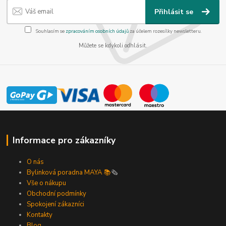
Přihlásit se
Souhlasím se
zpracováním osobních údajů
za účelem rozesílky newsletteru.
Můžete se kdykoli odhlásit.
Informace pro zákazníky
O nás
Bylinková poradna MAYA 📚
🗞️
Vše o nákupu
Obchodní podmínky
Spokojení zákazníci
Kontakty
Blog