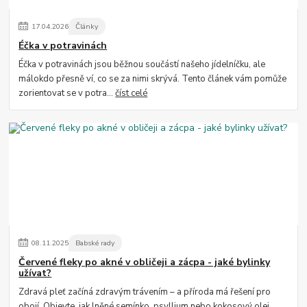
17
.
04
.
2026
Články
Éčka v potravinách
Éčka v potravinách jsou běžnou součástí našeho jídelníčku, ale
málokdo přesně ví, co se za nimi skrývá. Tento článek vám pomůže
zorientovat se v potra...
číst celé
08
.
11
.
2025
Babské rady
Červené fleky po akné v obličeji a zácpa - jaké bylinky
užívat?
Zdravá pleť začíná zdravým trávením – a příroda má řešení pro
obojí. Objevte, jak lněné semínko, psyllium nebo kokosový olej