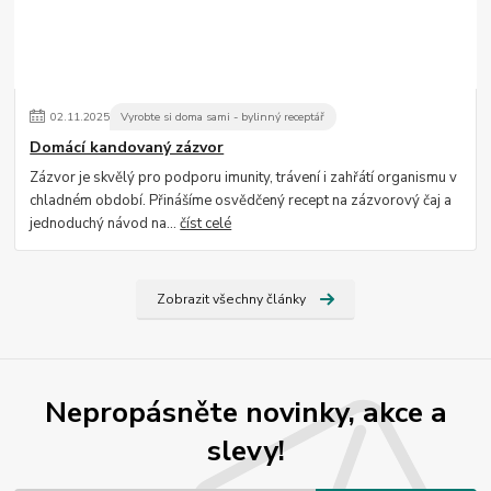
02
.
11
.
2025
Vyrobte si doma sami - bylinný receptář
Domácí kandovaný zázvor
Zázvor je skvělý pro podporu imunity, trávení i zahřátí organismu v
chladném období. Přinášíme osvědčený recept na zázvorový čaj a
jednoduchý návod na...
číst celé
Zobrazit všechny články
Nepropásněte novinky, akce a
slevy!