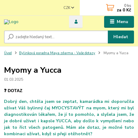
0
ks
CZK
za
0 Kč
Menu
Hledat
Úvod
Bylinková poradna Maya zdarma - Vaše dotazy
Myomy a Yucca
Myomy a Yucca
01.03.2025
❓ DOTAZ
Dobrý den, chtěla jsem se zeptat, kamarádka mi doporučila
užívat Váš bylinný čaj MYOCYSTAVÝT na myom, který mi byl
diagnostikován lékařem, že jí to pomohlo, a slyšela jsem, že
je dobré užívat i kapsle YUCCA, aby došlo k vymydlení nebo
jak to říct všech patogenů. Mám ale dotaz, je možné tuto
kombinaci užívat, když si přeji otěhotnět?