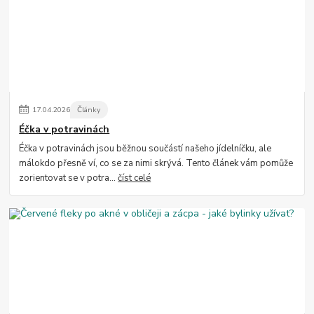
17
.
04
.
2026
Články
Éčka v potravinách
Éčka v potravinách jsou běžnou součástí našeho jídelníčku, ale
málokdo přesně ví, co se za nimi skrývá. Tento článek vám pomůže
zorientovat se v potra...
číst celé