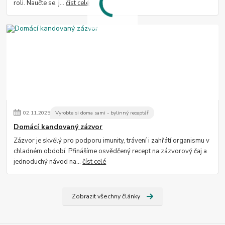
roli. Naučte se, j...
číst celé
02
.
11
.
2025
Vyrobte si doma sami - bylinný receptář
Domácí kandovaný zázvor
Zázvor je skvělý pro podporu imunity, trávení i zahřátí organismu v
chladném období. Přinášíme osvědčený recept na zázvorový čaj a
jednoduchý návod na...
číst celé
Zobrazit všechny články