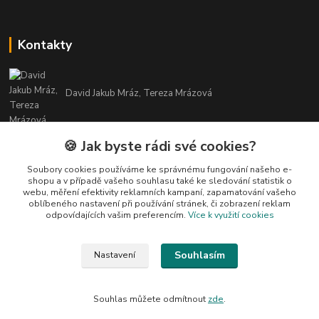
Kontakty
David Jakub Mráz, Tereza Mrázová
info@bylinky-maya.cz
🍪 Jak byste rádi své cookies?
Soubory cookies používáme ke správnému fungování našeho e-
shopu a v případě vašeho souhlasu také ke sledování statistik o
webu, měření efektivity reklamních kampaní, zapamatování vašeho
oblíbeného nastavení při používání stránek, či zobrazení reklam
odpovídajících vašim preferencím.
Více k využití cookies
Upravit sběr cookies.
Souhlasím
Nastavení
Všechny texty a fotografie u produktů jsou vlastnictvím BYLINKY MAYA. Nelze
je bez souhlasu kopírovat ani publikovat!
Souhlas můžete odmítnout
zde
.
Vytvořeno na
Eshop-rychle.cz