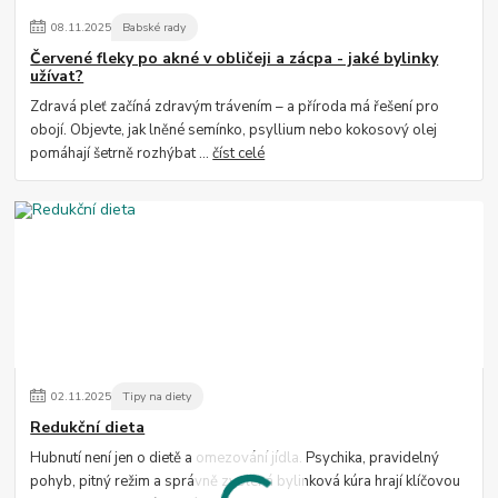
08
.
11
.
2025
Babské rady
Červené fleky po akné v obličeji a zácpa - jaké bylinky
užívat?
Zdravá pleť začíná zdravým trávením – a příroda má řešení pro
obojí. Objevte, jak lněné semínko, psyllium nebo kokosový olej
pomáhají šetrně rozhýbat ...
číst celé
02
.
11
.
2025
Tipy na diety
Redukční dieta
Hubnutí není jen o dietě a omezování jídla. Psychika, pravidelný
pohyb, pitný režim a správně zvolená bylinková kúra hrají klíčovou