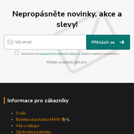
Nepropásněte novinky, akce a
slevy!
Přihlásit se
Souhlasím se
zpracováním osobních údajů
za účelem rozesílky newsletteru.
Můžete se kdykoli odhlásit.
Informace pro zákazníky
O nás
Bylinková poradna MAYA 📚
🗞️
Vše o nákupu
Obchodní podmínky