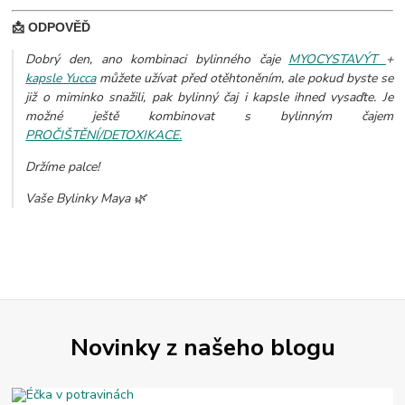
📩 ODPOVĚĎ
Dobrý den, ano kombinaci bylinného čaje
MYOCYSTAVÝT
+
kapsle Yucca
můžete užívat před otěhtoněním, ale pokud byste se
již o miminko snažili, pak bylinný čaj i kapsle ihned vysaďte. Je
možné ještě kombinovat s bylinným čajem
PROČIŠTĚNÍ/DETOXIKACE.
Držíme palce!
Vaše Bylinky Maya 🌿
Novinky z našeho blogu