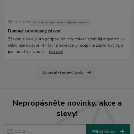
02
.
11
.
2025
Vyrobte si doma sami - bylinný receptář
Domácí kandovaný zázvor
Zázvor je skvělý pro podporu imunity, trávení i zahřátí organismu v
chladném období. Přinášíme osvědčený recept na zázvorový čaj a
jednoduchý návod na...
číst celé
Zobrazit všechny články
Nepropásněte novinky, akce a
slevy!
Přihlásit se