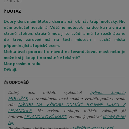
17.01.2023
❓ DOTAZ
Dobrý den, mám 5letou dceru a už rok nás trápí molusky. Nic
nám bohužel nezabírá. Většinu molusek má dcerka na vnitřní
straně stehen, strašně moc ji to svědí a má to rozškrábane
do krve, zároveň má na těch místech i suchá místa
připomínající atopický exem.
Mohla bych poprosit o návod na levandulovou mast nebo je
možné si ji koupit normálně v lékárně?
Moc prosím o radu.
Děkuji.
📩 ODPOVĚĎ
Dobrý den, můžete vyzkoušet
bylinné koupele
MOLUŠÁK
. Levandulovou mast snadno vyrobíte podle návodu
zde
NÁVOD NA VÝROBU DOMÁCÍ BYLINNÉ MASTI Z
LEVANDULE.
Na našem e-shopu můžete zakoupit již
hotovou
LEVANDULOVÁ MAST.
Vhodné je podávat
dětský čistící
čaj.
Rozškrábanou kůži potírejte nejlépe
MĚSÍČKOVOU MASTÍ
.