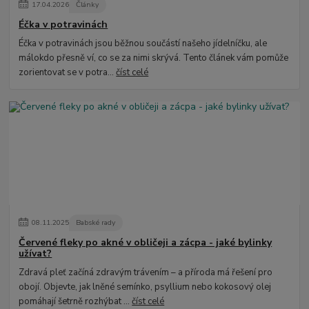
17
.
04
.
2026
Články
Éčka v potravinách
Éčka v potravinách jsou běžnou součástí našeho jídelníčku, ale
málokdo přesně ví, co se za nimi skrývá. Tento článek vám pomůže
zorientovat se v potra...
číst celé
08
.
11
.
2025
Babské rady
Červené fleky po akné v obličeji a zácpa - jaké bylinky
užívat?
Zdravá pleť začíná zdravým trávením – a příroda má řešení pro
obojí. Objevte, jak lněné semínko, psyllium nebo kokosový olej
pomáhají šetrně rozhýbat ...
číst celé