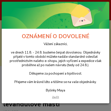
Vážení zákazníci, ve dnech 11.8. - 24.8. budeme čerpat dovolenou.
Objednávky přijaté v tomto období můžete nadále standardně odesílat
prostřednictvím našeho e-shopu, jejich vyřízení a expedice však proběhne
až po našem návratu (tedy od 24.8.). Děkujeme za pochopení a trpělivost.
0
ks
CZK
za
0 Kč
OZNÁMENÍ O DOVOLENÉ
Menu
Vážení zákazníci,
ve dnech 11.8. - 24.8. budeme čerpat dovolenou. Objednávky
přijaté v tomto období můžete nadále standardně odesílat
Hledat
prostřednictvím našeho e-shopu, jejich vyřízení a expedice však
proběhne až po našem návratu (tedy od 24.8.).
Úvod
Bylinková poradna Maya zdarma - Vaše dotazy
Molusky u pětileté
Děkujeme za pochopení a trpělivost.
dcery, atopický ekzém, návod na výrobu levandulové masti
Přejeme vám krásné léto a těšíme se na vaše objednávky.
Molusky u pětileté dcery,
Bylinky Maya
atopický ekzém, návod na výrobu
Zavřít
levandulové masti