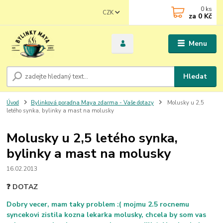
0
ks
CZK
za
0 Kč
Menu
Hledat
Úvod
Bylinková poradna Maya zdarma - Vaše dotazy
Molusky u 2,5
letého synka, bylinky a mast na molusky
Molusky u 2,5 letého synka,
bylinky a mast na molusky
16.02.2013
❓ DOTAZ
Dobry vecer, mam taky problem :( mojmu 2.5 rocnemu
syncekovi zistila kozna lekarka molusky, chcela by som vas