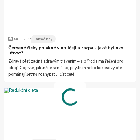
08
.
11
.
2025
Babské rady
Červené fleky po akné v obličeji a zácpa - jaké bylinky
užívat?
Zdravá pleť začíná zdravým trávením – a příroda má řešení pro
obojí. Objevte, jak lněné semínko, psyllium nebo kokosový olej
pomáhají šetrně rozhýbat ...
číst celé