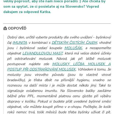
velmy poprosit, aby ste nam nieco poradili :) Ale chcela by
som sa spytat, ze ci posielate aj na Slovensko? Vopred
dakujem za odpoved Katka.
📩 ODPOVĚĎ
Dobrý den, určitě vyberte produkty dle svého uvážení - bylinkový
čaj
IMUNITA
v kombinaci s
DĚTSKÝM ČISTÍCÍM ČAJEM
, vhodné
jsou i bylinkové sedací koupele
MOLUŠÁK
, a nezapomeňte
objednat
LEVANDULOVOU MAST
, která má velice dobré účinky
při odstraňování molusek. Návod, jak při léčbě molusek
postupovat najdete zde
MOLUSKY, LÉČBA MOLUSEK A
POSTUP PŘI ODSTRAŇOVÁNÍ MOLUSEK
. Vzhledem k tomu, že
molusky jsou virového původu (jsou to vlastně virové
bradavičky), je třeba dbát na přísnější hygienu, snadno se
roznesou na další místa i je může dostat někdo jiný. Také to
signalizuje oslabenou imunitu. Na Slovensko balíky zasíláme
běžně přes PPL, momentálně platnou cenu zjistíte při výběru
dopravy v košíku.
Pokud si budete přát uvedené bylinné směsi
objednat, vše můžete koupit přímo v e-shopu. Počítejte, že kolik
roků nemoc trvá, tolik měsíců bude třeba bylinky užívat či pít.