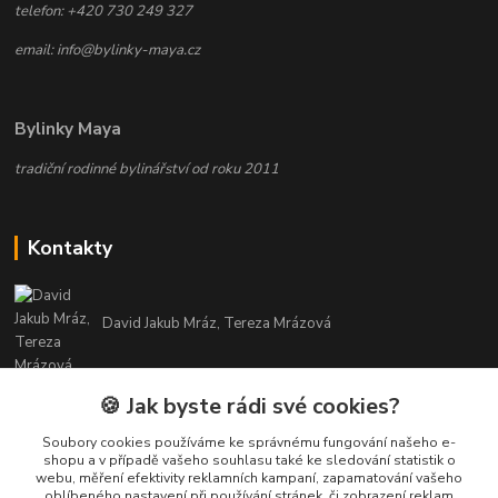
telefon: +420 730 249 327
email: info@bylinky-maya.cz
Bylinky Maya
tradiční rodinné bylinářství od roku 2011
Kontakty
David Jakub Mráz, Tereza Mrázová
info@bylinky-maya.cz
🍪 Jak byste rádi své cookies?
Soubory cookies používáme ke správnému fungování našeho e-
shopu a v případě vašeho souhlasu také ke sledování statistik o
webu, měření efektivity reklamních kampaní, zapamatování vašeho
oblíbeného nastavení při používání stránek, či zobrazení reklam