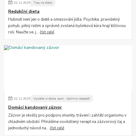
02
.
11
.
2025
Tipy na diety
Redukční dieta
Hubnutí není jen o dietě a omezování jídla. Psychika, pravidelný
pohyb, pitný režim a správně zvolená bylinková kúra hrají klíčovou
roli. Naučte se, j...
číst celé
02
.
11
.
2025
Vyrobte si doma sami - bylinný receptář
Domácí kandovaný zázvor
Zázvor je skvělý pro podporu imunity, trávení i zahřátí organismu v
chladném období. Přinášíme osvědčený recept na zázvorový čaj a
jednoduchý návod na...
číst celé