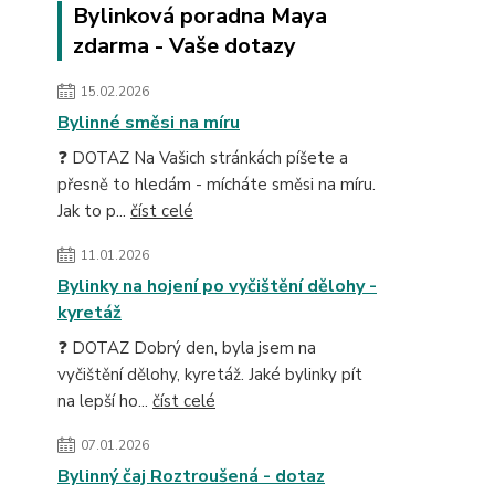
Bylinková poradna Maya
zdarma - Vaše dotazy
15.02.2026
Bylinné směsi na míru
❓ DOTAZ Na Vašich stránkách píšete a
přesně to hledám - mícháte směsi na míru.
Jak to p...
číst celé
11.01.2026
Bylinky na hojení po vyčištění dělohy -
kyretáž
❓ DOTAZ Dobrý den, byla jsem na
vyčištění dělohy, kyretáž. Jaké bylinky pít
na lepší ho...
číst celé
07.01.2026
Bylinný čaj Roztroušená - dotaz