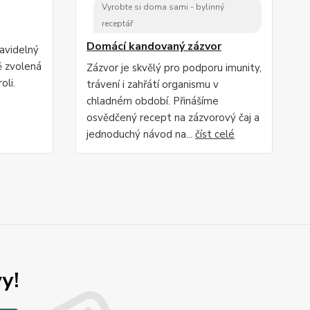
Vyrobte si doma sami - bylinný
receptář
Domácí kandovaný zázvor
ravidelný
ě zvolená
Zázvor je skvělý pro podporu imunity,
oli.
trávení i zahřátí organismu v
chladném období. Přinášíme
osvědčený recept na zázvorový čaj a
jednoduchý návod na...
číst celé
y!