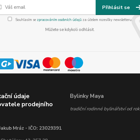
Přihlásit se
Souhlasím se
zpracováním osobních údajů
za účelem rozesílky newsletteru.
Můžete se kdykoli odhlásit.
kační údaje
Bylinky Maya
vatele prodejního
tradiční rodinné bylinářství od r
Jakub Mráz - IČO: 23029391