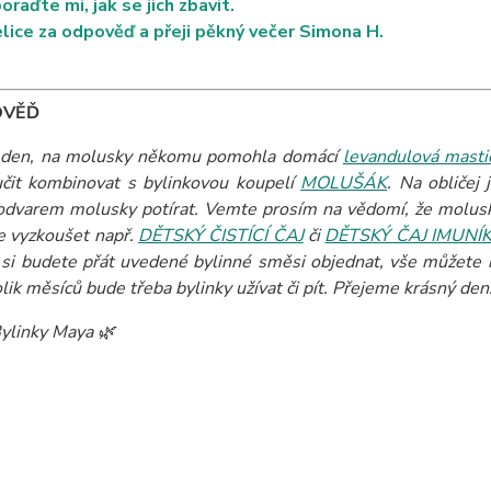
oraďte mi, jak se jich zbavit.
elice za odpověď a přeji pěkný večer Simona H.
OVĚĎ
 den, na molusky někomu pomohla domácí
levandulová masti
čit kombinovat s bylinkovou koupelí
MOLUŠÁK
. Na obličej
odvarem molusky potírat. Vemte prosím na vědomí, že molusky 
 vyzkoušet např.
DĚTSKÝ ČISTÍCÍ ČAJ
či
DĚTSKÝ ČAJ IMUNÍ
si budete přát uvedené bylinné směsi objednat, vše můžete k
olik měsíců bude třeba bylinky užívat či pít. Přejeme krásný den
ylinky Maya 🌿