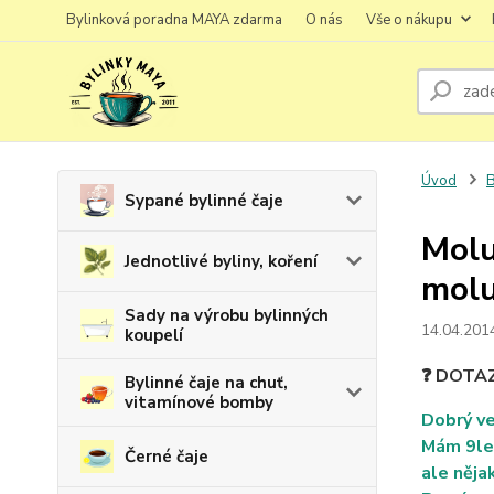
Bylinková poradna MAYA zdarma
O nás
Vše o nákupu
Úvod
B
Sypané bylinné čaje
Molu
Jednotlivé byliny, koření
mol
Sady na výrobu bylinných
14.04.201
koupelí
❓ DOTA
Bylinné čaje na chuť,
vitamínové bomby
Dobrý ve
Mám 9let
Černé čaje
ale něja