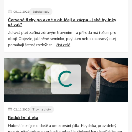
08
.
11
.
2025
Babské rady
Červené fleky po akné v obličeji a zácpa - jaké bylinky
užívat?
Zdravá pleť začíná zdravým trávením – a příroda má řešení pro
obojí. Objevte, jak lněné semínko, psyllium nebo kokosový olej
pomáhají šetrně rozhýbat ...
číst celé
02
.
11
.
2025
Tipy na diety
Redukční dieta
Hubnutí není jen o dietě a omezování jídla. Psychika, pravidelný