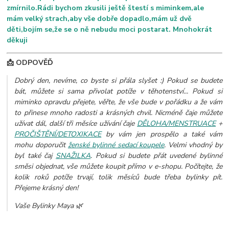
zmírnilo.Rádi bychom zkusili ještě štestí s miminkem,ale
mám velký strach,aby vše dobře dopadlo,mám už dvě
děti,bojím se,že se o ně nebudu moci postarat. Mnohokrát
děkuji
📩 ODPOVĚĎ
Dobrý den, nevíme, co byste si přála slyšet :) Pokud se budete
bát, můžete si sama přivolat potíže v těhotenství... Pokud si
miminko opravdu přejete, věřte, že vše bude v pořádku a že vám
to přinese mnoho radosti a krásných chvil. Nicméně čaje můžete
užívat dál, další tři měsíce užívání čaje
DĚLOHA/MENSTRUACE
+
PROČIŠTĚNÍ/DETOXIKACE
by vám jen prospělo a také vám
mohu doporučit
ženské bylinné sedací koupele
. Velmi vhodný by
byl také čaj
SNAŽILKA
. Pokud si budete přát uvedené bylinné
směsi objednat, vše můžete koupit přímo v e-shopu. Počítejte, že
kolik roků potíže trvají, tolik měsíců bude třeba bylinky pít.
Přejeme krásný den!
Vaše Bylinky Maya 🌿