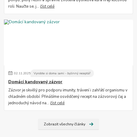
pohyb, pitný režim a správně zvolená bylinková kúra hrají klíčovou
roli. Naučte se, j...
číst celé
02
.
11
.
2025
Vyrobte si doma sami - bylinný receptář
Domácí kandovaný zázvor
Zázvor je skvělý pro podporu imunity, trávení i zahřátí organismu v
chladném období. Přinášíme osvědčený recept na zázvorový čaj a
jednoduchý návod na...
číst celé
Zobrazit všechny články