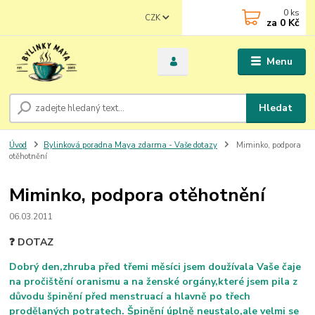
0
ks
CZK
za
0 Kč
Menu
Hledat
Úvod
Bylinková poradna Maya zdarma - Vaše dotazy
Miminko, podpora
otěhotnění
Miminko, podpora otěhotnění
06.03.2011
❓ DOTAZ
Dobrý den,zhruba před třemi měsíci jsem doužívala Vaše čaje
na pročištění oranismu a na ženské orgány,které jsem pila z
důvodu špinění před menstruací a hlavně po třech
prodělaných potratech. Špinění úplně neustalo,ale velmi se