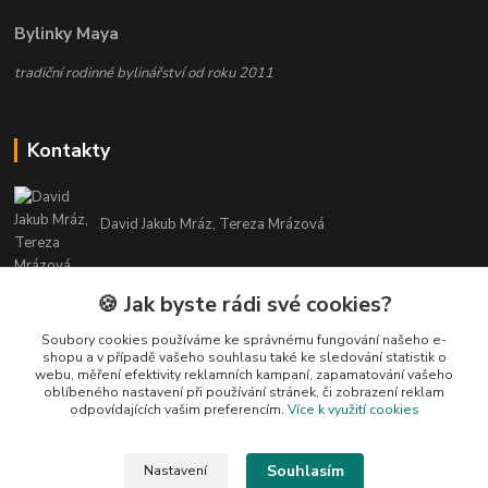
Bylinky Maya
tradiční rodinné bylinářství od roku 2011
Kontakty
David Jakub Mráz, Tereza Mrázová
info@bylinky-maya.cz
🍪 Jak byste rádi své cookies?
Soubory cookies používáme ke správnému fungování našeho e-
shopu a v případě vašeho souhlasu také ke sledování statistik o
webu, měření efektivity reklamních kampaní, zapamatování vašeho
oblíbeného nastavení při používání stránek, či zobrazení reklam
odpovídajících vašim preferencím.
Více k využití cookies
Upravit sběr cookies.
Souhlasím
Nastavení