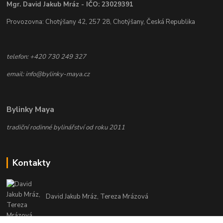
Mgr. David Jakub Mráz - IČO: 23029391
Provozovna: Chotýšany 42, 257 28, Chotýšany, Česká Republika
telefon: +420 730 249 327
email: info@bylinky-maya.cz
Bylinky Maya
tradiční rodinné bylinářství od roku 2011
Kontakty
David Jakub Mráz, Tereza Mrázová