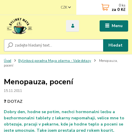
0
ks
CZK
za
0 Kč
Menu
Hledat
Úvod
Bylinková poradna Maya zdarma - Vaše dotazy
Menopauza,
pocení
Menopauza, pocení
15.11.2011
❓ DOTAZ
Dobry den, hodne se potim, nechci hormonalni lecbu a
bezhormonalni tablety z lekarny nepomahaji, velice mne to
obtezuje, pracuji v pekarne, kde je hodne teplo a poceni se
jeste umocnuje. Take jsem prestala pred rokem kourit,