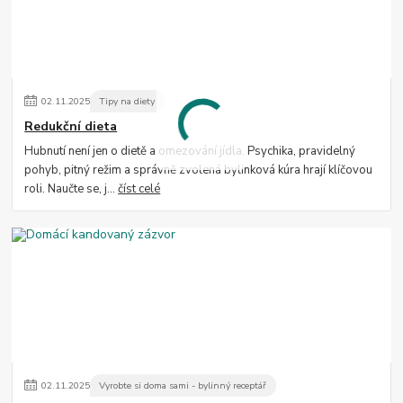
02
.
11
.
2025
Tipy na diety
Redukční dieta
Hubnutí není jen o dietě a omezování jídla. Psychika, pravidelný
pohyb, pitný režim a správně zvolená bylinková kúra hrají klíčovou
roli. Naučte se, j...
číst celé
02
.
11
.
2025
Vyrobte si doma sami - bylinný receptář