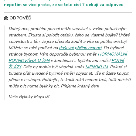
nepotim se vice proto, ze se telo cisti? dekuji za odpoved
📩 ODPOVĚĎ
Dobrý den, problém pocení může souviset s vaším potlačeným
strachem. Zkuste si položit otázku, čeho se vlastně bojíte? Určité
souvislosti s tím, že jste přestala kouřit a více se potíte, existují.
Můžete se také podívat na
duševní příčiny nemocí
. Po bylinné
stránce bychom Vám doporučili bylinnou směs
HORMONÁLNÍ
ROVNOVÁHA U ŽEN
v kombinaci s bylinkovou směsí
POTNÍ
ŽLÁZY
. Dále by mohla být vhodná směs
MENOKLIM
. Pokud si
budete přát uvedené bylinné směsi objednat, vše můžete koupit
přímo v e-shopu. Počítejte, že kolik roků nemoc trvá, tolik měsíců
může být nutné bylinky pít. Přejeme krásný den!
Vaše Bylinky Maya 🌿