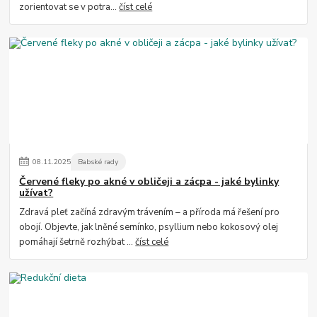
zorientovat se v potra...
číst celé
08
.
11
.
2025
Babské rady
Červené fleky po akné v obličeji a zácpa - jaké bylinky
užívat?
Zdravá pleť začíná zdravým trávením – a příroda má řešení pro
obojí. Objevte, jak lněné semínko, psyllium nebo kokosový olej
pomáhají šetrně rozhýbat ...
číst celé