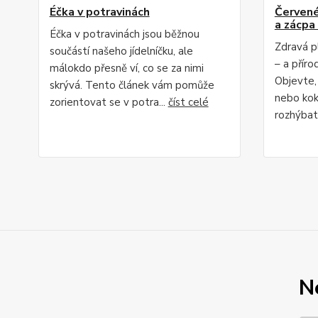
Éčka v potravinách
Červené 
a zácpa 
Éčka v potravinách jsou běžnou
Zdravá p
součástí našeho jídelníčku, ale
– a příro
málokdo přesně ví, co se za nimi
Objevte,
skrývá. Tento článek vám pomůže
nebo kok
zorientovat se v potra...
číst celé
rozhýbat 
N