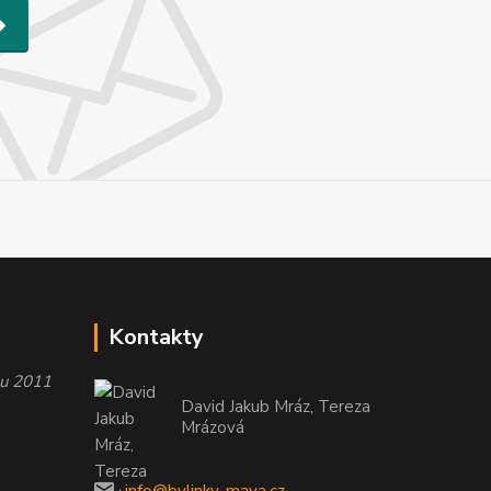
Kontakty
oku 2011
David Jakub Mráz, Tereza
Mrázová
info@bylinky-maya.cz