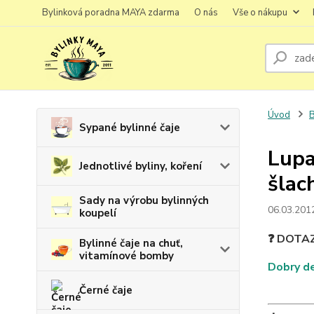
Bylinková poradna MAYA zdarma
O nás
Vše o nákupu
Úvod
B
Sypané bylinné čaje
Lupa
Jednotlivé byliny, koření
šlac
Sady na výrobu bylinných
06.03.201
koupelí
❓ DOTA
Bylinné čaje na chuť,
vitamínové bomby
Dobry de
Černé čaje