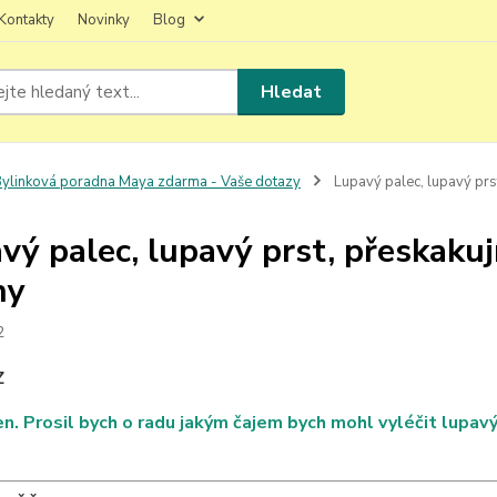
Kontakty
Novinky
Blog
Hledat
ylinková poradna Maya zdarma - Vaše dotazy
Lupavý palec, lupavý prst,
vý palec, lupavý prst, přeskakují
hy
2
Z
n. Prosil bych o radu jakým čajem bych mohl vyléčit lupavý, 