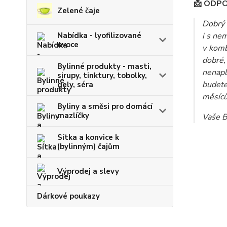
📩 ODP
Zelené čaje
Dobrý 
Nabídka - lyofilizované
i s ne
ovoce
v komb
dobré,
Bylinné produkty - masti,
nenapl
sirupy, tinktury, tobolky,
budete
gely, séra
měsíců
Byliny a směsi pro domácí
mazlíčky
Vaše B
Sítka a konvice k
(bylinným) čajům
Výprodej a slevy
Dárkové poukazy