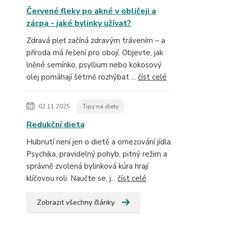
Červené fleky po akné v obličeji a
zácpa - jaké bylinky užívat?
Zdravá pleť začíná zdravým trávením – a
příroda má řešení pro obojí. Objevte, jak
lněné semínko, psyllium nebo kokosový
olej pomáhají šetrně rozhýbat ...
číst celé
02.11.2025
Tipy na diety
Redukční dieta
Hubnutí není jen o dietě a omezování jídla.
Psychika, pravidelný pohyb, pitný režim a
správně zvolená bylinková kúra hrají
klíčovou roli. Naučte se, j...
číst celé
Zobrazit všechny články