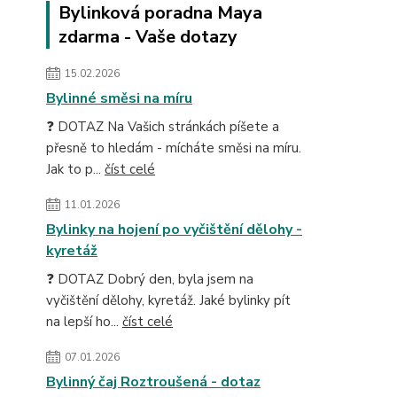
Bylinková poradna Maya
zdarma - Vaše dotazy
15.02.2026
Bylinné směsi na míru
❓ DOTAZ Na Vašich stránkách píšete a
přesně to hledám - mícháte směsi na míru.
Jak to p...
číst celé
11.01.2026
Bylinky na hojení po vyčištění dělohy -
kyretáž
❓ DOTAZ Dobrý den, byla jsem na
vyčištění dělohy, kyretáž. Jaké bylinky pít
na lepší ho...
číst celé
07.01.2026
Bylinný čaj Roztroušená - dotaz