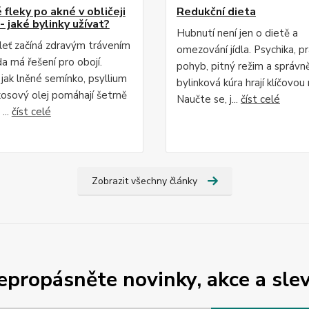
fleky po akné v obličeji
Redukční dieta
- jaké bylinky užívat?
Hubnutí není jen o dietě a
leť začíná zdravým trávením
omezování jídla. Psychika, p
da má řešení pro obojí.
pohyb, pitný režim a správn
 jak lněné semínko, psyllium
bylinková kúra hrají klíčovou r
osový olej pomáhají šetrně
Naučte se, j...
číst celé
...
číst celé
Zobrazit všechny články
epropásněte novinky, akce a slev