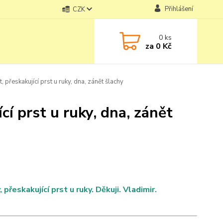
Přihlášení
CZK
0
ks
za
0 Kč
 přeskakující prst u ruky, dna, zánět šlachy
cí prst u ruky, dna, zánět
přeskakující prst u ruky. Děkuji. Vladimir.