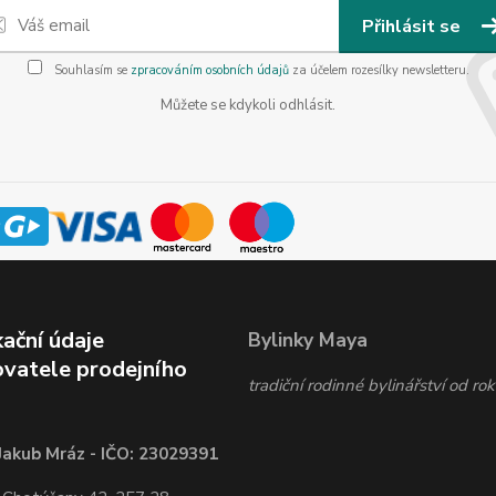
Přihlásit se
Souhlasím se
zpracováním osobních údajů
za účelem rozesílky newsletteru.
Můžete se kdykoli odhlásit.
kační údaje
Bylinky Maya
vatele prodejního
tradiční rodinné bylinářství od r
Jakub Mráz - IČO: 23029391