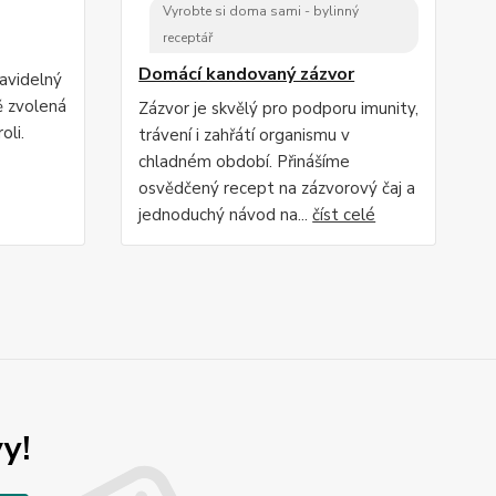
Vyrobte si doma sami - bylinný
receptář
Domácí kandovaný zázvor
ravidelný
ě zvolená
Zázvor je skvělý pro podporu imunity,
oli.
trávení i zahřátí organismu v
chladném období. Přinášíme
osvědčený recept na zázvorový čaj a
jednoduchý návod na...
číst celé
y!