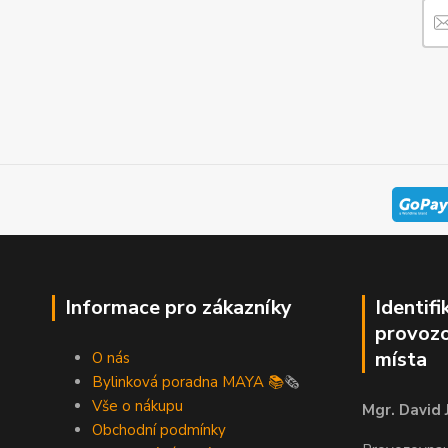
Informace pro zákazníky
Identifi
provozo
místa
O nás
Bylinková poradna MAYA 📚
🗞️
Vše o nákupu
Mgr. David 
Obchodní podmínky