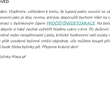
OVĚĎ
den, Vladimíre, vzhledem k tomu, že lupavý palec souvisí se z
mocemi jako je dna, revma, artróza, doporučili bychom Vám na
inaci s bylinkovým čajem
PROČIŠTĚNÍ/DETOXIKACE
. Na bol
 abyste si také nechal vyšetřit hladinu cukru v krvi. Po duševní
něné nebo neopětované Lásky, kritické hodnocení vaší osoby n
 přát uvedené bylinné směsi objednat, vše můžete koupit přímo
 bude třeba bylinky pít. Přejeme krásný den!
ylinky Maya 🌿