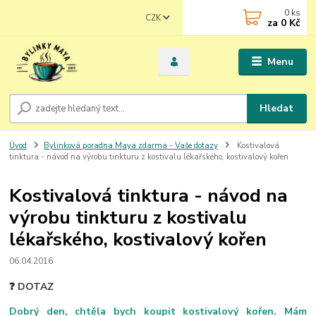
0
ks
CZK
za
0 Kč
Menu
Hledat
Úvod
Bylinková poradna Maya zdarma - Vaše dotazy
Kostivalová
tinktura - návod na výrobu tinkturu z kostivalu lékařského, kostivalový kořen
Kostivalová tinktura - návod na
výrobu tinkturu z kostivalu
lékařského, kostivalový kořen
06.04.2016
❓ DOTAZ
Dobrý den, chtěla bych koupit kostivalový kořen. Mám