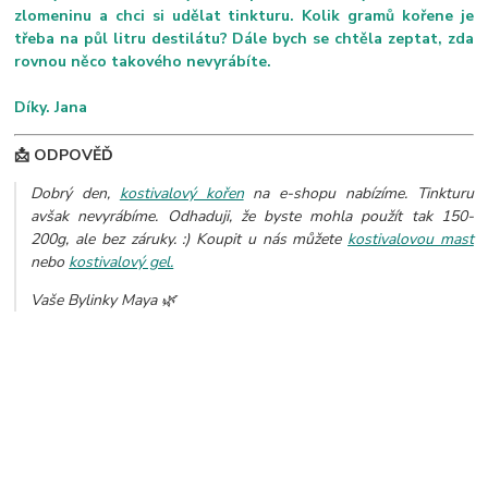
zlomeninu a chci si udělat tinkturu. Kolik gramů kořene je
třeba na půl litru destilátu? Dále bych se chtěla zeptat, zda
rovnou něco takového nevyrábíte.
Díky. Jana
📩 ODPOVĚĎ
Dobrý den,
kostivalový kořen
na e-shopu nabízíme. Tinkturu
avšak nevyrábíme. Odhaduji, že byste
mohla použít tak 150-
200g, ale bez záruky. :) Koupit u nás můžete
kostivalovou mast
nebo
kostivalový gel.
Vaše Bylinky Maya 🌿