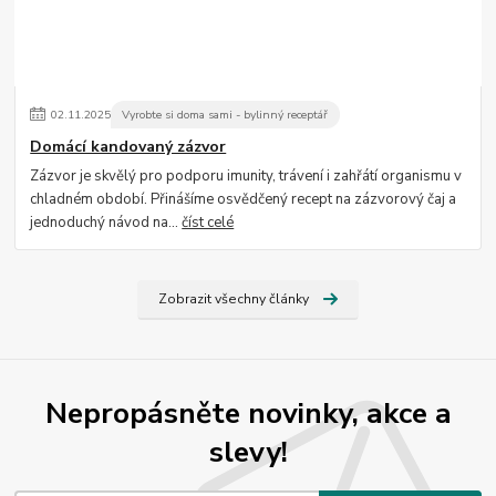
02
.
11
.
2025
Vyrobte si doma sami - bylinný receptář
Domácí kandovaný zázvor
Zázvor je skvělý pro podporu imunity, trávení i zahřátí organismu v
chladném období. Přinášíme osvědčený recept na zázvorový čaj a
jednoduchý návod na...
číst celé
Zobrazit všechny články
Nepropásněte novinky, akce a
slevy!