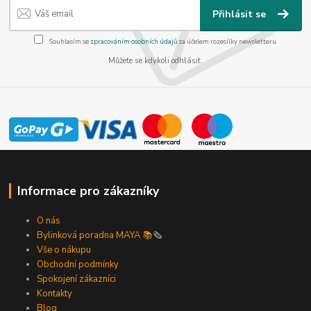
Přihlásit se
Souhlasím se
zpracováním osobních údajů
za účelem rozesílky newsletteru.
Můžete se kdykoli odhlásit.
Informace pro zákazníky
O nás
Bylinková poradna MAYA 📚
🗞️
Vše o nákupu
Obchodní podmínky
Spokojení zákazníci
Kontakty
Blog