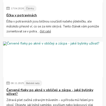
17
.
04
.
2026
Články
Éčka v potravinách
Éčka v potravinách jsou běžnou součástí našeho jídelníčku, ale
málokdo přesně ví, co se za nimi skrývá. Tento článek vám pomůže
zorientovat se v potra...
číst celé
08
.
11
.
2025
Babské rady
Červené fleky po akné v obličeji a zácpa - jaké bylinky
užívat?
Zdravá pleť začíná zdravým trávením – a příroda má řešení pro
obojí. Objevte, jak lněné semínko, psyllium nebo kokosový olej