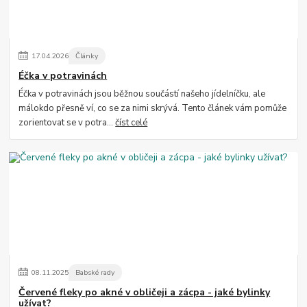
17
.
04
.
2026
Články
Éčka v potravinách
Éčka v potravinách jsou běžnou součástí našeho jídelníčku, ale
málokdo přesně ví, co se za nimi skrývá. Tento článek vám pomůže
zorientovat se v potra...
číst celé
08
.
11
.
2025
Babské rady
Červené fleky po akné v obličeji a zácpa - jaké bylinky
užívat?