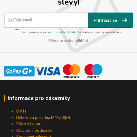
slevy!
Přihlásit se
Souhlasím se
zpracováním osobních údajů
za účelem rozesílky newsletteru.
Můžete se kdykoli odhlásit.
Informace pro zákazníky
O nás
Bylinková poradna MAYA 📚
🗞️
Vše o nákupu
Obchodní podmínky