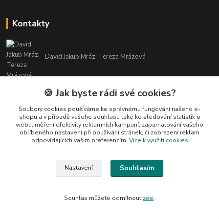
Kontakty
David Jakub Mráz, Tereza Mrázová
info@bylinky-maya.cz
🍪 Jak byste rádi své cookies?
Soubory cookies používáme ke správnému fungování našeho e-
shopu a v případě vašeho souhlasu také ke sledování statistik o
webu, měření efektivity reklamních kampaní, zapamatování vašeho
oblíbeného nastavení při používání stránek, či zobrazení reklam
odpovídajících vašim preferencím.
Více k využití cookies
Upravit sběr cookies.
Souhlasím
Nastavení
Všechny texty a fotografie u produktů jsou vlastnictvím BYLINKY MAYA. Nelze
je bez souhlasu kopírovat ani publikovat!
Souhlas můžete odmítnout
zde
.
Vytvořeno na
Eshop-rychle.cz