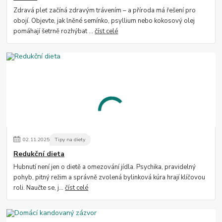
Zdravá pleť začíná zdravým trávením – a příroda má řešení pro
obojí. Objevte, jak lněné semínko, psyllium nebo kokosový olej
pomáhají šetrně rozhýbat ...
číst celé
02
.
11
.
2025
Tipy na diety
Redukční dieta
Hubnutí není jen o dietě a omezování jídla. Psychika, pravidelný
pohyb, pitný režim a správně zvolená bylinková kúra hrají klíčovou
roli. Naučte se, j...
číst celé