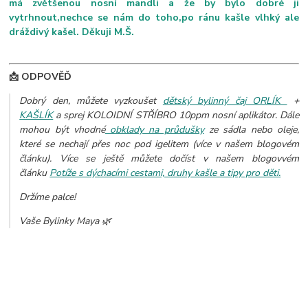
má zvětšenou nosní mandli a že by bylo dobré ji
vytrhnout,nechce se nám do toho,po ránu kašle vlhký ale
dráždivý kašel. Děkuji M.Š.
📩 ODPOVĚĎ
Dobrý den,
můžete vyzkoušet
dětský bylinný čaj ORLÍK
+
KAŠLÍK
a sprej KOLOIDNÍ STŘÍBRO 10ppm nosní aplikátor. Dále
mohou být vhodné
obklady na průdušky
ze sádla nebo oleje,
které se nechají přes noc pod igelitem (více v našem blogovém
článku). Více se ještě můžete dočíst v našem blogovvém
článku
Potíže s dýchacími cestami, druhy kašle a tipy pro děti.
Držíme palce!
Vaše Bylinky Maya 🌿