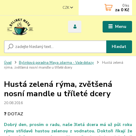
0
ks
CZK
za
0 Kč
Menu
Hledat
Úvod
Bylinková poradna Maya zdarma - Vaše dotazy
Hustá zelená
rýma, zvětšená nosní mandle u tříleté dcery
Hustá zelená rýma, zvětšená
nosní mandle u tříleté dcery
20.08.2016
❓ DOTAZ
Dobrý den, prosím o radu, naše 3letá dcera má už půl roku
rýmu střídavě hustou zelenou z vodnatou. Doktoři říkají že