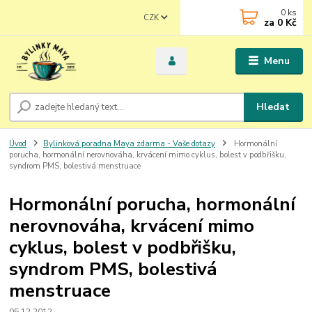
0
ks
CZK
za
0 Kč
Menu
Hledat
Úvod
Bylinková poradna Maya zdarma - Vaše dotazy
Hormonální
porucha, hormonální nerovnováha, krvácení mimo cyklus, bolest v podbřišku,
syndrom PMS, bolestivá menstruace
Hormonální porucha, hormonální
nerovnováha, krvácení mimo
cyklus, bolest v podbřišku,
syndrom PMS, bolestivá
menstruace