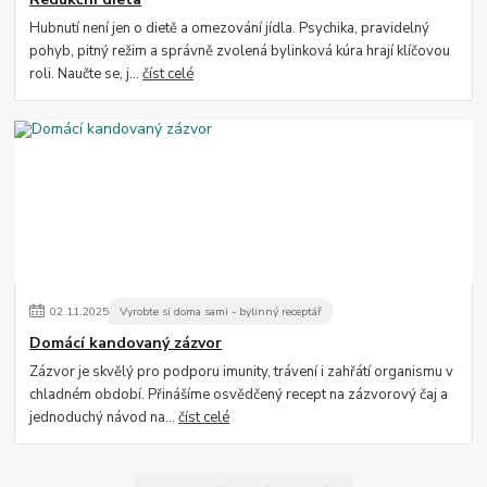
Hubnutí není jen o dietě a omezování jídla. Psychika, pravidelný
pohyb, pitný režim a správně zvolená bylinková kúra hrají klíčovou
roli. Naučte se, j...
číst celé
02
.
11
.
2025
Vyrobte si doma sami - bylinný receptář
Domácí kandovaný zázvor
Zázvor je skvělý pro podporu imunity, trávení i zahřátí organismu v
chladném období. Přinášíme osvědčený recept na zázvorový čaj a
jednoduchý návod na...
číst celé