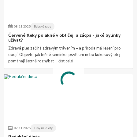
08
.
11
.
2025
Babské rady
Červené fleky po akné v obličeji a zácpa - jaké bylinky
užívat?
Zdravá pleť začíná zdravým trávením – a příroda má řešení pro
obojí. Objevte, jak lněné semínko, psyllium nebo kokosový olej
pomáhají šetrně rozhýbat ...
číst celé
02
.
11
.
2025
Tipy na diety
Redukční dieta