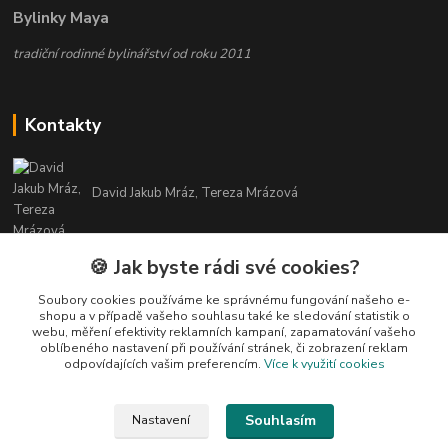
Bylinky Maya
tradiční rodinné bylinářství od roku 2011
Kontakty
David Jakub Mráz, Tereza Mrázová
info@bylinky-maya.cz
🍪 Jak byste rádi své cookies?
Soubory cookies používáme ke správnému fungování našeho e-
shopu a v případě vašeho souhlasu také ke sledování statistik o
webu, měření efektivity reklamních kampaní, zapamatování vašeho
oblíbeného nastavení při používání stránek, či zobrazení reklam
odpovídajících vašim preferencím.
Více k využití cookies
Upravit sběr cookies.
Souhlasím
Nastavení