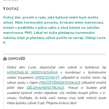
05.12.2012
❓ DOTAZ
Dobrý den, prosím o radu, jaké bylinné směsi bych mohla
užívat. Mám hormonální poruchu, krvácení mimo menstruaci,
bolest v podbřišku v půlce cyklu a silná bolest na začátku
menstruace, PMS. Lékař mi stále předepisu hormonální
tablety, když je přestanu užívat potíže se varcejí. Děkuji Lucie
P.
📩 ODPOVĚĎ
Dobrý den, Lucie, doporučuji vám vybrat si bylinkový čaj
HOMONÁLNÍ NEROVNOVÁHA
v kombinaci s bylinkovými
sedací koupelemi
MYOCYSTAVÝT
, případně je možné tento čaj
užívat spolu s čajem
PROČIŠTĚNÍ/DETOXIKACE
případně možná
ještě lépe
DĚLOHA/MENSTRUACE
.
Pokud si budete přát
uvedené bylinné směsi objednat, vše můžete koupit přímo v e-
shopu. Počítejte, že kolik roků nemoc trvá, tolik měsíců bude
třeba bylinky užívat či pít. Přejeme krásný den!