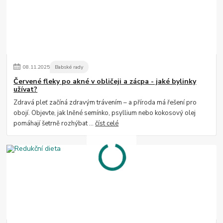
08
.
11
.
2025
Babské rady
Červené fleky po akné v obličeji a zácpa - jaké bylinky
užívat?
Zdravá pleť začíná zdravým trávením – a příroda má řešení pro
obojí. Objevte, jak lněné semínko, psyllium nebo kokosový olej
pomáhají šetrně rozhýbat ...
číst celé