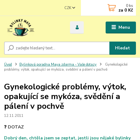
0
ks
CZK
za
0 Kč
Menu
Hledat
Úvod
Bylinková poradna Maya zdarma - Vaše dotazy
Gynekologické
problémy, výtok, opakující se mykóza, svědění a pálení v pochvě
Gynekologické problémy, výtok,
opakující se mykóza, svědění a
pálení v pochvě
12.11.2011
❓ DOTAZ
Dobrý den, chtěla jsem se zeptat, jestli jsou nějaké bylinky