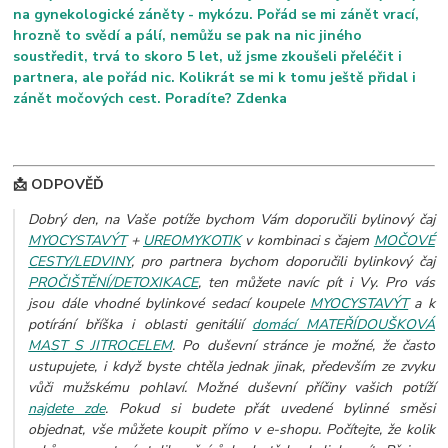
na gynekologické záněty - mykózu. Pořád se mi zánět vrací,
hrozně to svědí a pálí, nemůžu se pak na nic jiného
soustředit, trvá to skoro 5 let, už jsme zkoušeli přeléčit i
partnera, ale pořád nic. Kolikrát se mi k tomu ještě přidal i
zánět močových cest. Poradíte? Zdenka
📩 ODPOVĚĎ
Dobrý den, na Vaše potíže bychom Vám doporučili bylinový čaj
MYOCYSTAVÝT
+
UREOMYKOTIK
v kombinaci s čajem
MOČOVÉ
CESTY/LEDVINY
, pro partnera bychom doporučili bylinkový čaj
PROČIŠTĚNÍ/DETOXIKACE
, ten můžete navíc pít i Vy. Pro vás
jsou dále vhodné bylinkové sedací koupele
MYOCYSTAVÝT
a k
potírání bříška i oblasti genitálií
domácí MATEŘÍDOUŠKOVÁ
MAST S JITROCELEM
. Po duševní stránce je možné, že často
ustupujete, i když byste chtěla jednak jinak, především ze zvyku
vůči mužskému pohlaví. Možné duševní příčiny vašich potíží
najdete zde
.
Pokud si budete přát uvedené bylinné směsi
objednat, vše můžete koupit přímo v e-shopu. Počítejte, že kolik