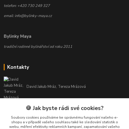
telefon: +420 730 249 327
email: info@bylinky-maya.cz
Bylinky Maya
tradiční rodinné bylinářství od roku 2011
Kontakty
David Jakub Mráz, Tereza Mrázová
info@bylinky-maya.cz
🍪 Jak byste rádi své cookies?
Soubory cookies používáme ke správnému fungování našeho e-
shopu a v případě vašeho souhlasu také ke sledování statistik o
webu, měření efektivity reklamních kampaní, zapamatování vašeho