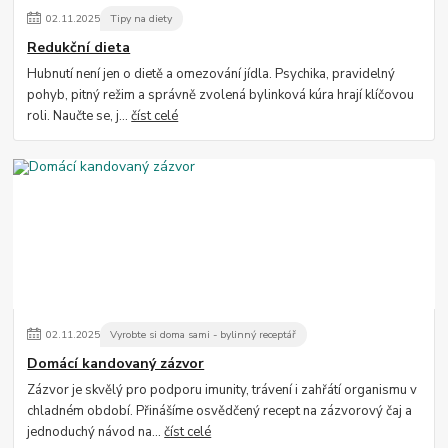
02
.
11
.
2025
Tipy na diety
Redukční dieta
Hubnutí není jen o dietě a omezování jídla. Psychika, pravidelný
pohyb, pitný režim a správně zvolená bylinková kúra hrají klíčovou
roli. Naučte se, j...
číst celé
02
.
11
.
2025
Vyrobte si doma sami - bylinný receptář
Domácí kandovaný zázvor
Zázvor je skvělý pro podporu imunity, trávení i zahřátí organismu v
chladném období. Přinášíme osvědčený recept na zázvorový čaj a
jednoduchý návod na...
číst celé