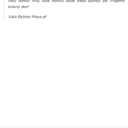
roků nemoc trvá, tolik měsíců bude třeba bylinky pít. Přejeme
krásný den!
Vaše Bylinky Maya 🌿