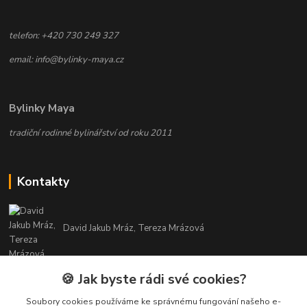
telefon: +420 730 249 327
email: info@bylinky-maya.cz
Bylinky Maya
tradiční rodinné bylinářství od roku 2011
Kontakty
David Jakub Mráz, Tereza Mrázová
info@bylinky-maya.cz
🍪 Jak byste rádi své cookies?
Soubory cookies používáme ke správnému fungování našeho e-