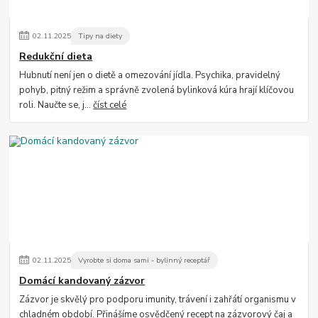
02
.
11
.
2025
Tipy na diety
Redukční dieta
Hubnutí není jen o dietě a omezování jídla. Psychika, pravidelný
pohyb, pitný režim a správně zvolená bylinková kúra hrají klíčovou
roli. Naučte se, j...
číst celé
02
.
11
.
2025
Vyrobte si doma sami - bylinný receptář
Domácí kandovaný zázvor
Zázvor je skvělý pro podporu imunity, trávení i zahřátí organismu v
chladném období. Přinášíme osvědčený recept na zázvorový čaj a