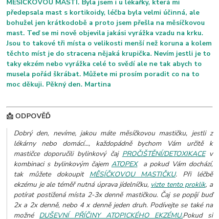
MĚSÍČKOVOU MASTÍ. Byla jsem i u lékařky, která mi
předepsala mast s kortikoidy, léčba byla velmi účinná, ale
bohužel jen krátkodobě a proto jsem přešla na měsíčkovou
mast. Teď se mi nově objevila jakási vyrážka vzadu na krku.
Jsou to takové tři místa o velikosti menší než koruna a kolem
těchto míst je do stracena nějaká krupička. Nevím jestli je to
taky ekzém nebo vyrážka celé to svědí ale ne tak abych to
musela pořád škrábat. Můžete mi prosím poradit co na to
moc děkuji. Pěkný den. Martina
📩 ODPOVĚĎ
Dobrý den, nevíme, jakou máte měsíčkovou mastičku, jestli z
lékárny nebo domácí..., každopádně bychom Vám určitě k
mastičce doporučili bylinkový čaj
PROČIŠTĚNÍ/DETOXIKACE
v
kombinaci s bylinkovým čajem
ATOPEX
a pokud Vám dochází,
tak můžete dokoupit
MĚSÍČKOVOU MASTIČKU
. Při léčbě
ekzému je ale téměř nutná úprava jídelníčku,
vizte tento proklik
, a
potírat postižená místa 2-3x denně mastičkou. Čaj se popíjí buď
2x a 2x denně, nebo 4 x denně jeden druh. Podívejte se také na
možné
DUŠEVNÍ PŘÍČINY ATOPICKÉHO EKZÉMU.
Pokud si