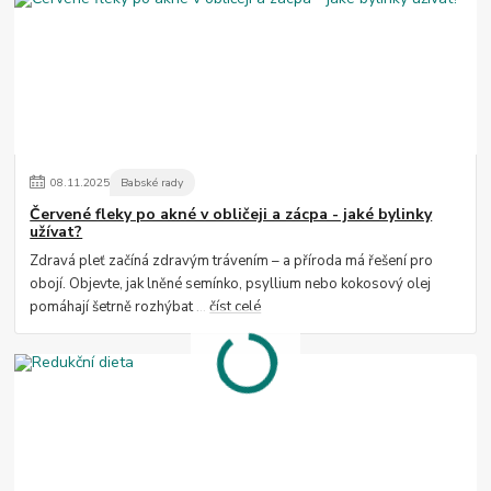
08
.
11
.
2025
Babské rady
Červené fleky po akné v obličeji a zácpa - jaké bylinky
užívat?
Zdravá pleť začíná zdravým trávením – a příroda má řešení pro
obojí. Objevte, jak lněné semínko, psyllium nebo kokosový olej
pomáhají šetrně rozhýbat ...
číst celé