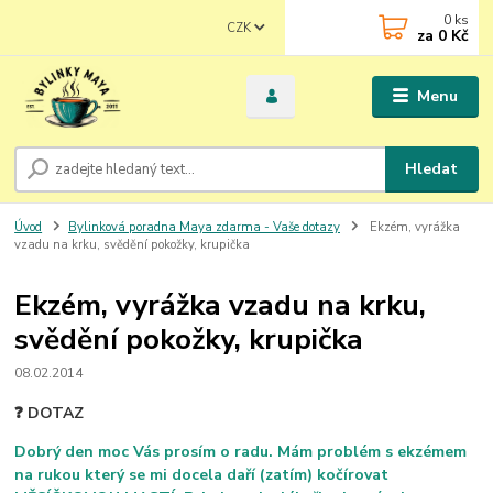
0
ks
CZK
za
0 Kč
Menu
Hledat
Úvod
Bylinková poradna Maya zdarma - Vaše dotazy
Ekzém, vyrážka
vzadu na krku, svědění pokožky, krupička
Ekzém, vyrážka vzadu na krku,
svědění pokožky, krupička
08.02.2014
❓ DOTAZ
Dobrý den moc Vás prosím o radu. Mám problém s ekzémem
na rukou který se mi docela daří (zatím) kočírovat