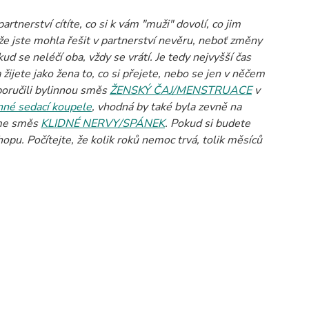
artnerství cítíte, co si k vám "muži" dovolí, co jim
e jste mohla řešit v partnerství nevěru, neboť změny
d se neléčí oba, vždy se vrátí. Je tedy nejvyšší čas
 žijete jako žena to, co si přejete, nebo se jen v něčem
poručili bylinnou směs
ŽENSKÝ ČAJ/MENSTRUACE
v
nné sedací koupele
, vhodná by také byla zevně na
eme směs
KLIDNÉ NERVY/SPÁNEK
. Pokud si budete
pu. Počítejte, že kolik roků nemoc trvá, tolik měsíců