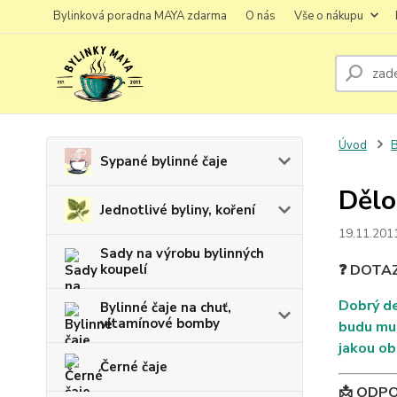
Bylinková poradna MAYA zdarma
O nás
Vše o nákupu
Úvod
B
Sypané bylinné čaje
Dělo
Jednotlivé byliny, koření
19.11.201
Sady na výrobu bylinných
koupelí
❓ DOTA
Dobrý de
Bylinné čaje na chuť,
vitamínové bomby
budu mus
jakou ob
Černé čaje
📩 ODP