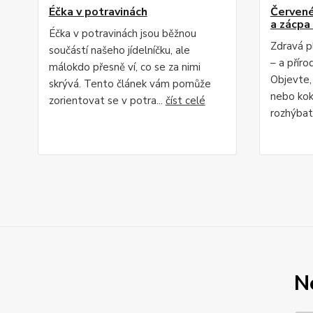
Éčka v potravinách
Červené 
a zácpa 
Éčka v potravinách jsou běžnou
Zdravá p
součástí našeho jídelníčku, ale
– a příro
málokdo přesně ví, co se za nimi
Objevte,
skrývá. Tento článek vám pomůže
nebo kok
zorientovat se v potra...
číst celé
rozhýbat 
N