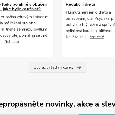
fleky po akné v obličeji
Redukční dieta
- jaké bylinky užívat?
Hubnutí není jen o dietě a
leť začíná zdravým trávením
omezování jídla. Psychika, p
da má řešení pro obojí.
pohyb, pitný režim a správn
 jak lněné semínko, psyllium
bylinková kúra hrají klíčovou r
osový olej pomáhají šetrně
Naučte se, j...
číst celé
...
číst celé
Zobrazit všechny články
epropásněte novinky, akce a slev