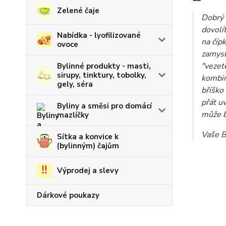
Zelené čaje
Dobrý d
dovolí
Nabídka - lyofilizované
na čípk
ovoce
zamysle
"vezet
Bylinné produkty - masti,
sirupy, tinktury, tobolky,
kombin
gely, séra
bříško
přát u
Byliny a směsi pro domácí
může b
mazlíčky
Vaše B
Sítka a konvice k
(bylinným) čajům
Výprodej a slevy
Dárkové poukazy