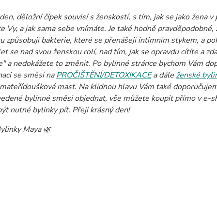
en, děložní čípek souvisí s ženskostí, s tím, jak se jako žena v p
te Vy, a jak sama sebe vnímáte. Je také hodně pravděpodobné, ž
u způsobují bakterie, které se přenášejí intimním stykem, a poku
t se nad svou ženskou rolí, nad tím, jak se opravdu cítíte a zda
e" a nedokážete to změnit. Po bylinné stránce bychom Vám do
aci se směsí na
PROČIŠTĚNÍ/DETOXIKACE
a dále
ženské byli
 mateřídoušková mast. Na klidnou hlavu Vám také doporučuj
vedené bylinné směsi objednat, vše můžete koupit přímo v e-sho
ýt nutné bylinky pít. Přeji krásný den!
ylinky Maya 🌿