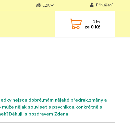
Přihlášení
CZK
0
ks
za
0 Kč
sledky nejsou dobré,mám nějaké předrak.změny a
 může nějak souviset s psychikou,konkrétně s
inek?Děkuji, s pozdravem Zdena