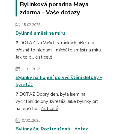
Bylinková poradna Maya
zdarma - Vaše dotazy
15.02.2026
Bylinné směsi na míru
❓ DOTAZ Na Vašich stránkách píšete a
přesně to hledám - mícháte směsi na míru.
Jak to p...
číst celé
11.01.2026
Bylinky na hojení po vyčištění dělohy -
kyretáž
❓ DOTAZ Dobrý den, byla jsem na
vyčištění dělohy, kyretáž. Jaké bylinky pít
na lepší ho...
číst celé
07.01.2026
Bylinný čaj Roztroušená - dotaz