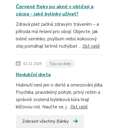
Červené fleky po akné v obličeji a
zácpa - jaké bylinky užívat?
Zdravá pleť začíná zdravým trávením – a
příroda má řešení pro obojí. Objevte, jak
lněné semínko, psyllium nebo kokosový
olej pomáhají šetrně rozhýbat ...
číst celé
02.11.2025
Tipy na diety
Redukční dieta
Hubnutí není jen o dietě a omezování jídla.
Psychika, pravidelný pohyb, pitný režim a
správně zvolená bylinková kúra hrají
klíčovou roli. Naučte se, j...
číst celé
Zobrazit všechny články