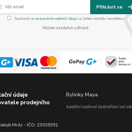
Přihlásit se
Souhlasím se
zpracováním osobních údajů
za účelem rozesílky newsletteru.
Můžete se kdykoli odhlásit.
kační údaje
Bylinky Maya
vatele prodejního
tradiční rodinné bylinářství od r
Jakub Mráz - IČO: 23029391