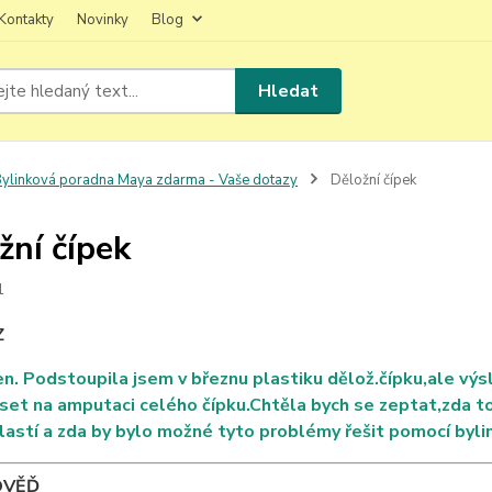
Kontakty
Novinky
Blog
Hledat
ylinková poradna Maya zdarma - Vaše dotazy
Děložní čípek
žní čípek
1
Z
n. Podstoupila jsem v březnu plastiku dělož.čípku,ale vý
et na amputaci celého čípku.Chtěla bych se zeptat,zda to
lastí a zda by bylo možné tyto problémy řešit pomocí byl
OVĚĎ