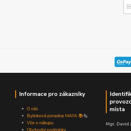
Informace pro zákazníky
Identifi
provozo
místa
O nás
Bylinková poradna MAYA 📚
🗞️
Vše o nákupu
Mgr. David 
Obchodní podmínky