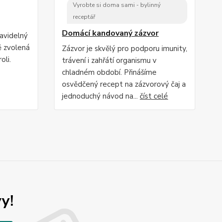
Vyrobte si doma sami - bylinný
receptář
Domácí kandovaný zázvor
ravidelný
ě zvolená
Zázvor je skvělý pro podporu imunity,
oli.
trávení i zahřátí organismu v
chladném období. Přinášíme
osvědčený recept na zázvorový čaj a
jednoduchý návod na...
číst celé
y!