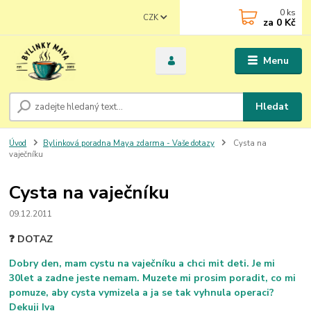
0
ks
CZK
za
0 Kč
Menu
Hledat
Úvod
Bylinková poradna Maya zdarma - Vaše dotazy
Cysta na
vaječníku
Cysta na vaječníku
09.12.2011
❓ DOTAZ
Dobry den, mam cystu na vaječníku a chci mit deti. Je mi
30let a zadne jeste nemam. Muzete mi prosim poradit, co mi
pomuze, aby cysta vymizela a ja se tak vyhnula operaci?
Dekuji Iva