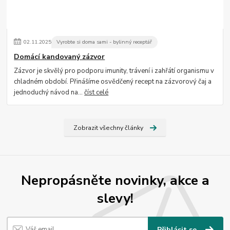
02
.
11
.
2025
Vyrobte si doma sami - bylinný receptář
Domácí kandovaný zázvor
Zázvor je skvělý pro podporu imunity, trávení i zahřátí organismu v
chladném období. Přinášíme osvědčený recept na zázvorový čaj a
jednoduchý návod na...
číst celé
Zobrazit všechny články
Nepropásněte novinky, akce a
slevy!
Přihlásit se