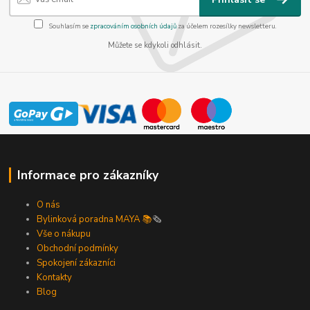
Souhlasím se
zpracováním osobních údajů
za účelem rozesílky newsletteru.
Můžete se kdykoli odhlásit.
Informace pro zákazníky
O nás
Bylinková poradna MAYA 📚
🗞️
Vše o nákupu
Obchodní podmínky
Spokojení zákazníci
Kontakty
Blog