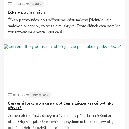
17
.
04
.
2026
Články
Éčka v potravinách
Éčka v potravinách jsou běžnou součástí našeho jídelníčku, ale
málokdo přesně ví, co se za nimi skrývá. Tento článek vám pomůže
zorientovat se v potra...
číst celé
08
.
11
.
2025
Babské rady
Červené fleky po akné v obličeji a zácpa - jaké bylinky
užívat?
Zdravá pleť začíná zdravým trávením – a příroda má řešení pro
obojí. Objevte, jak lněné semínko, psyllium nebo kokosový olej
pomáhají šetrně rozhýbat ...
číst celé