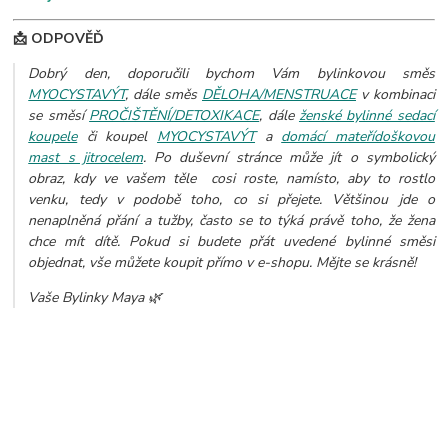
📩 ODPOVĚĎ
Dobrý den, doporučili bychom Vám bylinkovou směs
MYOCYSTAVÝT
, dále směs
DĚLOHA/MENSTRUACE
v kombinaci
se směsí
PROČIŠTĚNÍ/DETOXIKACE
, dále
ženské bylinné sedací
koupele
či koupel
MYOCYSTAVÝT
a
domácí mateřídoškovou
mast s jitrocelem
. Po duševní stránce může jít o symbolický
obraz, kdy ve vašem těle cosi roste, namísto, aby to rostlo
venku, tedy v podobě toho, co si přejete. Většinou jde o
nenaplněná přání a tužby, často se to týká právě toho, že žena
chce mít dítě. Pokud si budete přát uvedené bylinné směsi
objednat, vše můžete koupit přímo v e-shopu. Mějte se krásně!
Vaše Bylinky Maya 🌿