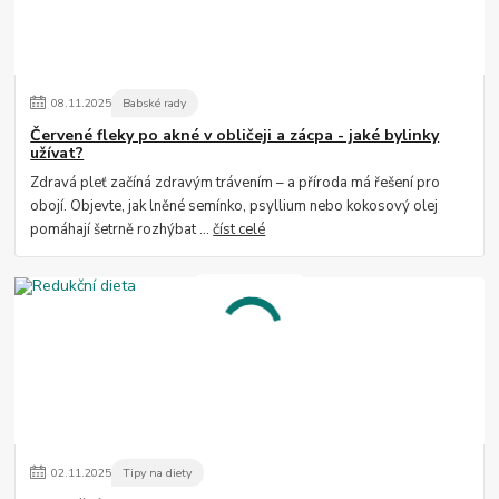
08
.
11
.
2025
Babské rady
Červené fleky po akné v obličeji a zácpa - jaké bylinky
užívat?
Zdravá pleť začíná zdravým trávením – a příroda má řešení pro
obojí. Objevte, jak lněné semínko, psyllium nebo kokosový olej
pomáhají šetrně rozhýbat ...
číst celé
02
.
11
.
2025
Tipy na diety