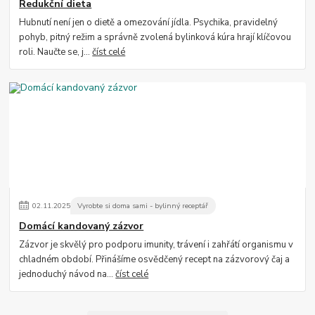
Redukční dieta
Hubnutí není jen o dietě a omezování jídla. Psychika, pravidelný
pohyb, pitný režim a správně zvolená bylinková kúra hrají klíčovou
roli. Naučte se, j...
číst celé
02
.
11
.
2025
Vyrobte si doma sami - bylinný receptář
Domácí kandovaný zázvor
Zázvor je skvělý pro podporu imunity, trávení i zahřátí organismu v
chladném období. Přinášíme osvědčený recept na zázvorový čaj a
jednoduchý návod na...
číst celé