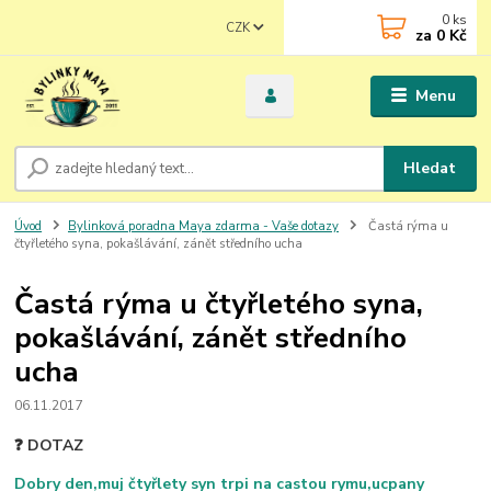
0
ks
CZK
za
0 Kč
Menu
Hledat
Úvod
Bylinková poradna Maya zdarma - Vaše dotazy
Častá rýma u
čtyřletého syna, pokašlávání, zánět středního ucha
Častá rýma u čtyřletého syna,
pokašlávání, zánět středního
ucha
06.11.2017
❓ DOTAZ
Dobry den,muj čtyřlety syn trpi na castou rymu,ucpany