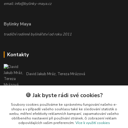
email: info@bylinky-maya.cz
Bylinky Maya
tradiční rodinné bylinářství od roku 2011
Kontakty
David Jakub Mráz, Tereza Mrázová
info@bylinky-maya.cz
🍪 Jak byste rádi své cookies?
Soubory cookies používáme ke správnému fungování našeho e-
shopu a v případě vašeho souhlasu také ke sledování statistik o
webu, měření efektivity reklamních kampaní, zapamatování vašeho
oblíbeného nastavení při používání stránek, či zobrazení reklam
odpovídajících vašim preferencím.
Více k využití cookies