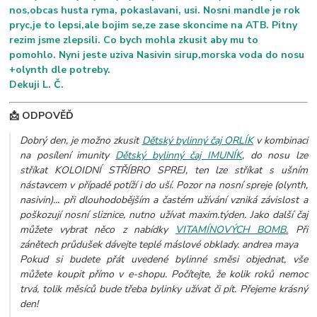
nos,obcas husta ryma, pokaslavani, usi. Nosni mandle je rok
pryc,je to lepsi,ale bojim se,ze zase skoncime na ATB. Pitny
rezim jsme zlepsili. Co bych mohla zkusit aby mu to
pomohlo. Nyni jeste uziva Nasivin sirup,morska voda do nosu
+olynth dle potreby.
Dekuji L. Č.
📩 ODPOVĚĎ
Dobrý den, je možno zkusit
Dětský bylinný čaj ORLÍK
v kombinaci
na posílení imunity
Dětský bylinný čaj IMUNÍK
, do nosu lze
stříkat KOLOIDNÍ STŘÍBRO SPREJ, ten lze stříkat s ušním
nástavcem v případě potíží i do uší. Pozor na nosní spreje (olynth,
nasivin)... při dlouhodobějším a častém užívání vzniká závislost a
poškozují nosní sliznice, nutno užívat maxim.týden. Jako další čaj
můžete vybrat něco z nabídky
VITAMÍNOVÝCH BOMB.
Při
zánětech průdušek dávejte teplé máslové obklady. andrea maya
Pokud si budete přát uvedené bylinné směsi objednat, vše
můžete koupit přímo v e-shopu. Počítejte, že kolik roků nemoc
trvá, tolik měsíců bude třeba bylinky užívat či pít. Přejeme krásný
den!