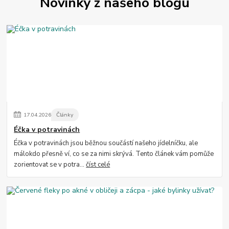
Novinky z našeho blogu
17
.
04
.
2026
Články
Éčka v potravinách
Éčka v potravinách jsou běžnou součástí našeho jídelníčku, ale
málokdo přesně ví, co se za nimi skrývá. Tento článek vám pomůže
zorientovat se v potra...
číst celé