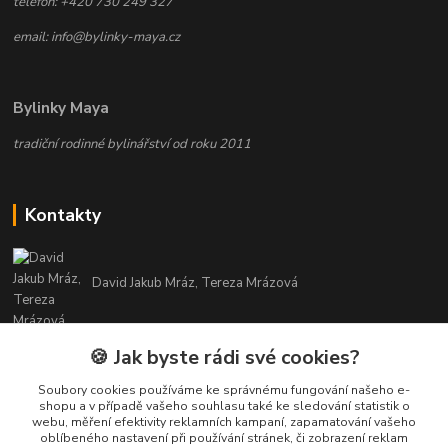
telefon: +420 730 249 327
email: info@bylinky-maya.cz
Bylinky Maya
tradiční rodinné bylinářství od roku 2011
Kontakty
David Jakub Mráz, Tereza Mrázová
info@bylinky-maya.cz
🍪 Jak byste rádi své cookies?
Soubory cookies používáme ke správnému fungování našeho e-
shopu a v případě vašeho souhlasu také ke sledování statistik o
webu, měření efektivity reklamních kampaní, zapamatování vašeho
oblíbeného nastavení při používání stránek, či zobrazení reklam