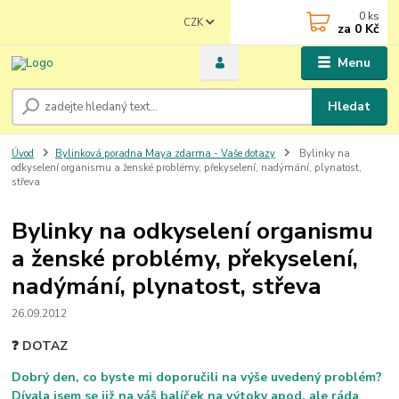
0
ks
CZK
za
0 Kč
Menu
Hledat
Úvod
Bylinková poradna Maya zdarma - Vaše dotazy
Bylinky na
odkyselení organismu a ženské problémy, překyselení, nadýmání, plynatost,
střeva
Bylinky na odkyselení organismu
a ženské problémy, překyselení,
nadýmání, plynatost, střeva
26.09.2012
❓ DOTAZ
Dobrý den, co byste mi doporučili na výše uvedený problém?
Dívala jsem se již na váš balíček na výtoky apod. ale ráda