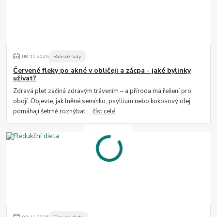
08
.
11
.
2025
Babské rady
Červené fleky po akné v obličeji a zácpa - jaké bylinky
užívat?
Zdravá pleť začíná zdravým trávením – a příroda má řešení pro
obojí. Objevte, jak lněné semínko, psyllium nebo kokosový olej
pomáhají šetrně rozhýbat ...
číst celé