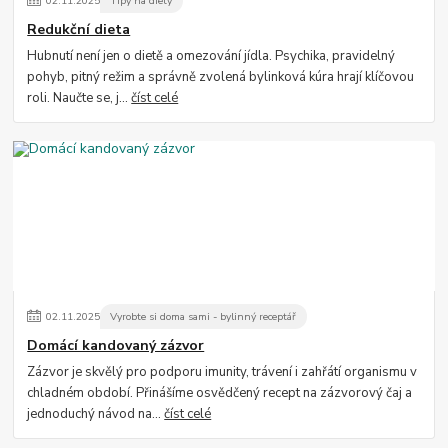
02
.
11
.
2025
Tipy na diety
Redukční dieta
Hubnutí není jen o dietě a omezování jídla. Psychika, pravidelný
pohyb, pitný režim a správně zvolená bylinková kúra hrají klíčovou
roli. Naučte se, j...
číst celé
02
.
11
.
2025
Vyrobte si doma sami - bylinný receptář
Domácí kandovaný zázvor
Zázvor je skvělý pro podporu imunity, trávení i zahřátí organismu v
chladném období. Přinášíme osvědčený recept na zázvorový čaj a
jednoduchý návod na...
číst celé