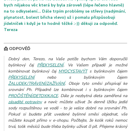
bych nějakou věc která by byla zároveň (lépe řečeno hlavně)
na to odkyselení... Dále trpím problémy se střevy (nadýmání,
plynatost, bolest břicha vlevo) už i pomalu přizpůsobuji
jídelníček i když je to hodně těžké :-)) děkuji za odpověď.
Tereza
📩 ODPOVĚĎ
Dobrý den, Terezo, na Vaše potíže bychom Vám doporučili
bylinkový čaj
PŘEKYSELENÍ
. Ve Vašem případě je možné
kombinovat bylinkový čaj
MYOCYSTAVÝT
s bylinkovým čajem
PŘEKYSELENÍ
nebo s bylinkovým čajem
ŽALUDEK/TRÁVENÍ/ZAŽÍVÁNÍ
. Oboje tyto směsi přispívají ke
srovnání Ph. Případně lze kombinovat i s bylinkovým čajem
PROČIŠTĚNÍ/DETOXIKACE
. Dále je nezbytná dieta zaměřená na
zásadité potraviny
a navíc můžete užívat 3x denně lžičku jedlé
sody rozpuštěnou ve vodě - to je velice dobré na srovnání Ph.
Pokud si budete přát uvedené bylinné směsi objednat, vše
můžete koupit přímo v e-shopu. Počítejte, že kolik roků nemoc
trvá, tolik měsíců bude třeba bylinky užívat či pít. Přejeme krásný