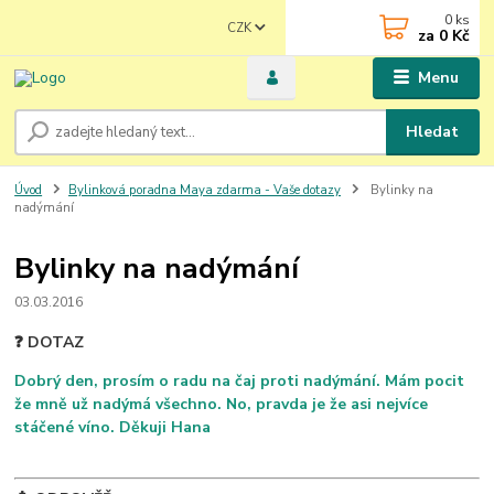
0
ks
CZK
za
0 Kč
Menu
Hledat
Úvod
Bylinková poradna Maya zdarma - Vaše dotazy
Bylinky na
nadýmání
Bylinky na nadýmání
03.03.2016
❓ DOTAZ
Dobrý den, prosím o radu na čaj proti nadýmání. Mám pocit
že mně už nadýmá všechno. No, pravda je že asi nejvíce
stáčené víno. Děkuji Hana