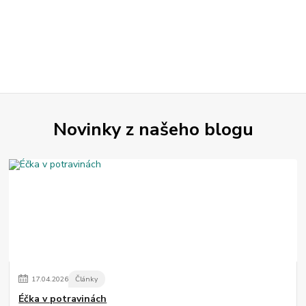
Novinky z našeho blogu
17
.
04
.
2026
Články
Éčka v potravinách