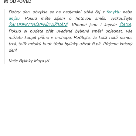
📩 ODPOVĚĎ
Dobrý den, obvykle se na nadýmání užívá čaj z
fenyklu
nebo
anýzu
. Pokud máte zájem o hotovou směs, vyzkoušejte
ŽALUDEK/TRÁVENÍ/ZAŽÍVÁNÍ
. Vhodné jsou i kapsle
ČAGA
.
Pokud si budete přát uvedené bylinné směsi objednat, vše
můžete koupit přímo v e-shopu. Počítejte, že kolik roků nemoc
trvá, tolik měsíců bude třeba bylinky užívat či pít. Přejeme krásný
den!
Vaše Bylinky Maya 🌿