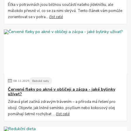
Éčka v potravinách jsou běžnou součástí našeho jídelníčku, ale
málokdo přesně ví, co se za nimi skrývá. Tento článek vám pomůže
zorientovat se v potra...
číst celé
08
.
11
.
2025
Babské rady
Červené fleky po akné v obličeji a zácpa - jaké bylinky
užívat?
Zdravá pleť začíná zdravým trávením – a příroda má řešení pro
obojí. Objevte, jak lněné semínko, psyllium nebo kokosový olej
pomáhají šetrně rozhýbat ...
číst celé