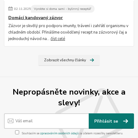
02
.
11
.
2025
Vyrobte si doma sami - bylinný receptář
Domácí kandovaný zázvor
Zázvor je skvělý pro podporu imunity, trávení i zahřátí organismu v
chladném období. Přinášíme osvědčený recept na zázvorový čaj a
jednoduchý návod na...
číst celé
Zobrazit všechny články
Nepropásněte novinky, akce a
slevy!
Přihlásit se
Souhlasím se
zpracováním osobních údajů
za účelem rozesílky newsletteru.