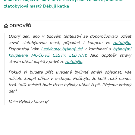
zlatobýlová mast? Děkuji katka
📩 ODPOVĚĎ
Dobrý den, ano v lidovém léčitelství se doporočuovalo užívat
zevně zlatobýlovou mast, případně i koupele ve
zlatobýlu.
Doporučuji Vám
Ledvinový bylinný čaj
v kombinaci s
bylinnými
koupelemi MOČOVÉ CESTY, LEDVINY
. Jako doplněk stravy
zkuste užívat kapičky právě ze
zlatobýlu
.
Pokud si budete přát uvedené bylinné směsi objednat, vše
můžete koupit přímo v e-shopu. Počítejte, že kolik roků nemoc
trvá, tolik měsíců bude třeba bylinky užívat či pít. Přejeme krásný
den!
Vaše Bylinky Maya 🌿