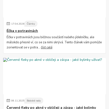
17
.
04
.
2026
Články
Éčka v potravinách
Éčka v potravinách jsou běžnou součástí našeho jídelníčku, ale
málokdo přesně ví, co se za nimi skrývá. Tento článek vám pomůže
zorientovat se v potra...
číst celé
08
.
11
.
2025
Babské rady
Červené fleky po akné v obličeji a zácpa - jaké bylinky