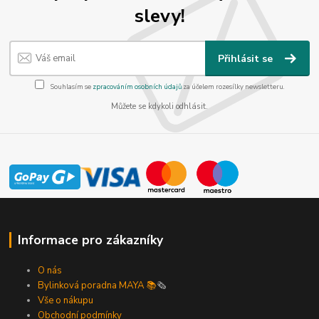
slevy!
Přihlásit se
Souhlasím se
zpracováním osobních údajů
za účelem rozesílky newsletteru.
Můžete se kdykoli odhlásit.
Informace pro zákazníky
O nás
Bylinková poradna MAYA 📚
🗞️
Vše o nákupu
Obchodní podmínky