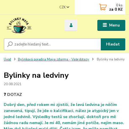
0
ks
CZK
za
0 Kč
Menu
Hledat
Úvod
Bylinková poradna Maya zdarma - Vaše dotazy
Bylinky na ledviny
Bylinky na ledviny
20.08.2021
❓ DOTAZ
Dobrý den, před rokem mi zjistili, že levá ledvina je něčím
zanesená, tipují, že jde o kalcifikaci, nález je atypický jen v
jedné ledvině. Výsledky testů se zhoršují, doktoři pro mě
žádnou radu nemají. Je mi 40, nemám jiné potíže, nejím maso.
Mám dvě báječné malé děti. Četla jsem, že může pomáhat