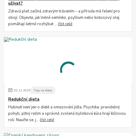
užívat?
Zdravá pleť začíná zdravým trávením – a příroda má řešení pro
obojí. Objevte, jak lněné semínko, psyllium nebo kokosový olej
pomáhají šetrně rozhýbat ...
číst celé
02
.
11
.
2025
Tipy na diety
Redukční dieta
Hubnutí není jen o dietě a omezování jídla. Psychika, pravidelný
pohyb, pitný režim a správně zvolená bylinková kúra hrají klíčovou
roli. Naučte se, j...
číst celé