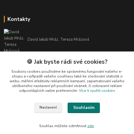
Kontakty
David Jakub Mráz, Tereza Mrázová
info@bylinky-maya.cz
🍪 Jak byste rádi své cookies?
Soubory cookies používáme ke správnému fungování našeho e-
shopu a v případě vašeho souhlasu také ke sledování statistik o
webu, měření efektivity reklamních kampaní, zapamatování vašeho
oblíbeného nastavení při používání stránek, či zobrazení reklam
odpovídajících vašim preferencím.
Více k využití cookies
Upravit sběr cookies.
Souhlasím
Nastavení
Všechny texty a fotografie u produktů jsou vlastnictvím BYLINKY MAYA. Nelze
je bez souhlasu kopírovat ani publikovat!
Souhlas můžete odmítnout
zde
.
Vytvořeno na
Eshop-rychle.cz