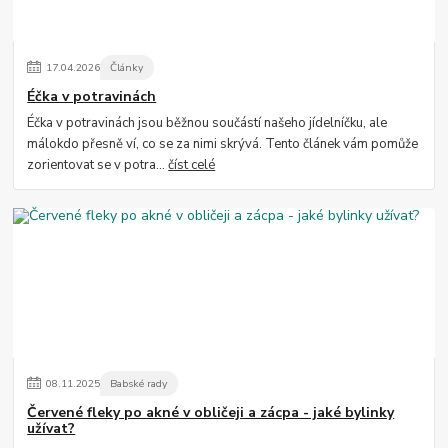
17
.
04
.
2026
Články
Éčka v potravinách
Éčka v potravinách jsou běžnou součástí našeho jídelníčku, ale
málokdo přesně ví, co se za nimi skrývá. Tento článek vám pomůže
zorientovat se v potra...
číst celé
08
.
11
.
2025
Babské rady
Červené fleky po akné v obličeji a zácpa - jaké bylinky
užívat?