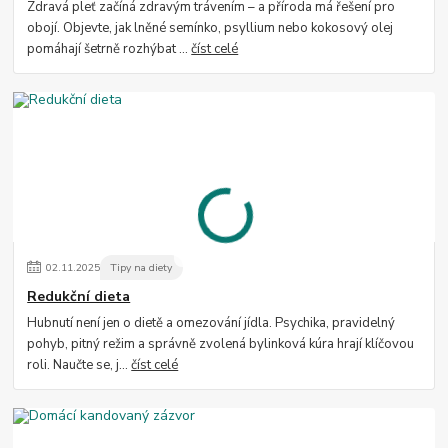
Zdravá pleť začíná zdravým trávením – a příroda má řešení pro
obojí. Objevte, jak lněné semínko, psyllium nebo kokosový olej
pomáhají šetrně rozhýbat ...
číst celé
02
.
11
.
2025
Tipy na diety
Redukční dieta
Hubnutí není jen o dietě a omezování jídla. Psychika, pravidelný
pohyb, pitný režim a správně zvolená bylinková kúra hrají klíčovou
roli. Naučte se, j...
číst celé