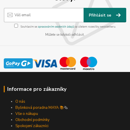
Přihlásit se
Souhlasím se
zpracováním osobních údajů
za účelem rozesílky newsletteru.
Můžete se kdykoli odhlásit.
Informace pro zákazníky
O nás
Bylinková poradna MAYA 📚
🗞️
Vše o nákupu
Obchodní podmínky
Spokojení zákazníci