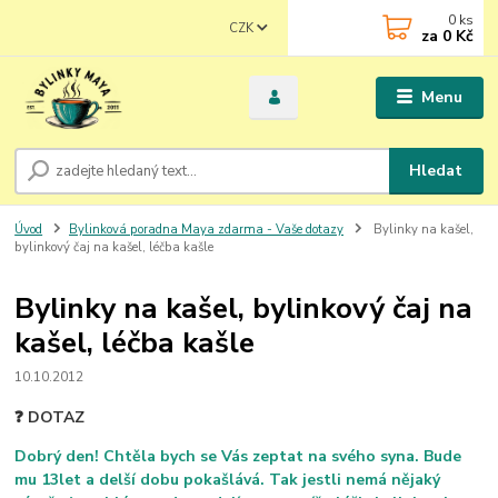
0
ks
CZK
za
0 Kč
Menu
Hledat
Úvod
Bylinková poradna Maya zdarma - Vaše dotazy
Bylinky na kašel,
bylinkový čaj na kašel, léčba kašle
Bylinky na kašel, bylinkový čaj na
kašel, léčba kašle
10.10.2012
❓ DOTAZ
Dobrý den! Chtěla bych se Vás zeptat na svého syna. Bude
mu 13let a delší dobu pokašlává. Tak jestli nemá nějaký