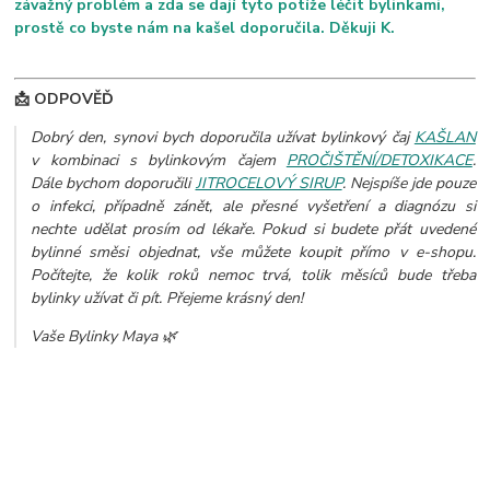
závažný problém a zda se dají tyto potíže léčit bylinkami,
prostě co byste nám na kašel doporučila. Děkuji K.
📩 ODPOVĚĎ
Dobrý den, synovi bych doporučila užívat bylinkový čaj
KAŠLAN
v kombinaci s bylinkovým čajem
PROČIŠTĚNÍ/DETOXIKACE
.
Dále bychom doporučili
JITROCELOVÝ SIRUP
. Nejspíše jde pouze
o infekci, případně zánět, ale přesné vyšetření a diagnózu si
nechte udělat prosím od lékaře.
Pokud si budete přát uvedené
bylinné směsi objednat, vše můžete koupit přímo v e-shopu.
Počítejte, že kolik roků nemoc trvá, tolik měsíců bude třeba
bylinky užívat či pít. Přejeme krásný den!
Vaše Bylinky Maya 🌿