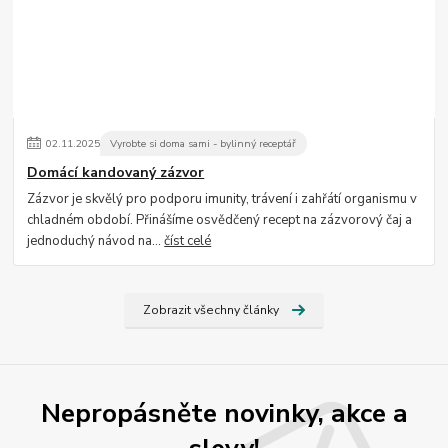
02
.
11
.
2025
Vyrobte si doma sami - bylinný receptář
Domácí kandovaný zázvor
Zázvor je skvělý pro podporu imunity, trávení i zahřátí organismu v
chladném období. Přinášíme osvědčený recept na zázvorový čaj a
jednoduchý návod na...
číst celé
Zobrazit všechny články
Nepropásněte novinky, akce a
slevy!