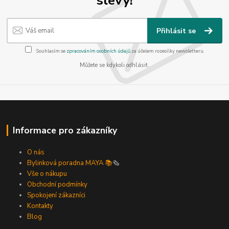
Přihlásit se
Souhlasím se
zpracováním osobních údajů
za účelem rozesílky newsletteru.
Můžete se kdykoli odhlásit.
Informace pro zákazníky
O nás
Bylinková poradna MAYA 📚
🗞️
Vše o nákupu
Obchodní podmínky
Spokojení zákazníci
Kontakty
Blog