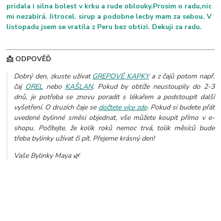
pridala i silna bolest v krku a rude oblouky.Prosim o radu,nic
mi nezabírá. Jitrocel. sirup a podobne lecby mam za sebou. V
listopadu jsem se vratila z Peru bez obtizi. Dekuji za radu.
📩 ODPOVĚĎ
Dobrý den, zkuste užívat
GREPOVÉ KAPKY
a z čajů potom např.
čaj
OREL
nebo
KAŠLAN
. Pokud by obtíže neustoupily do 2-3
dnů, je potřeba se znovu poradit s lékařem a podstoupit další
vyšetření. O druzích čaje se
dočtete více zde
.
Pokud si budete přát
uvedené bylinné směsi objednat, vše můžete koupit přímo v e-
shopu. Počítejte, že kolik roků nemoc trvá, tolik měsíců bude
třeba bylinky užívat či pít. Přejeme krásný den!
Vaše Bylinky Maya 🌿