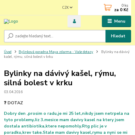
0
ks
CZK
za
0 Kč
Menu
Hledat
Úvod
Bylinková poradna Maya zdarma - Vaše dotazy
Bylinky na dávivý
kašel, rýmu, silná bolest v krku
Bylinky na dávivý kašel, rýmu,
silná bolest v krku
03.04.2016
❓ DOTAZ
Dobry den ,prosim o radu,je mi 25 let,nikdy jsem netrpela na
tyto problemy.Jiz 3.mesice mam davivy kasel na ktery jsem
dostala antibiotika,ktere nepomohly.Rtg plic je v
poradku,krev take.Stale mam davivy kasel,rymu a nyni se mi