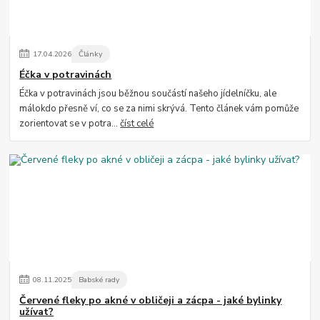
17
.
04
.
2026
Články
Éčka v potravinách
Éčka v potravinách jsou běžnou součástí našeho jídelníčku, ale
málokdo přesně ví, co se za nimi skrývá. Tento článek vám pomůže
zorientovat se v potra...
číst celé
08
.
11
.
2025
Babské rady
Červené fleky po akné v obličeji a zácpa - jaké bylinky
užívat?