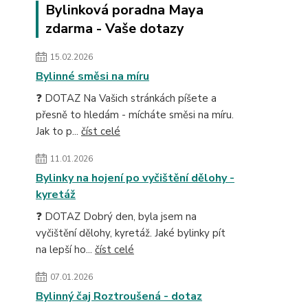
Bylinková poradna Maya
zdarma - Vaše dotazy
15.02.2026
Bylinné směsi na míru
❓ DOTAZ Na Vašich stránkách píšete a
přesně to hledám - mícháte směsi na míru.
Jak to p...
číst celé
11.01.2026
Bylinky na hojení po vyčištění dělohy -
kyretáž
❓ DOTAZ Dobrý den, byla jsem na
vyčištění dělohy, kyretáž. Jaké bylinky pít
na lepší ho...
číst celé
07.01.2026
Bylinný čaj Roztroušená - dotaz