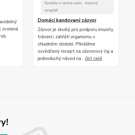
Vyrobte si doma sami - bylinný
receptář
Domácí kandovaný zázvor
ravidelný
ě zvolená
Zázvor je skvělý pro podporu imunity,
oli.
trávení i zahřátí organismu v
chladném období. Přinášíme
osvědčený recept na zázvorový čaj a
jednoduchý návod na...
číst celé
y!