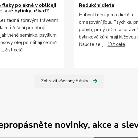
fleky po akné v obličeji
Redukční dieta
- jaké bylinky užívat?
Hubnutí není jen o dietě a
leť začíná zdravým trávením
omezování jídla. Psychika, p
da má řešení pro obojí.
pohyb, pitný režim a správn
 jak lněné semínko, psyllium
bylinková kúra hrají klíčovou r
osový olej pomáhají šetrně
Naučte se, j...
číst celé
...
číst celé
Zobrazit všechny články
epropásněte novinky, akce a slev