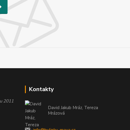
Kontakty
oku 2011
David Jakub Mráz, Tereza
Mrázová
info@bylinky-maya.cz