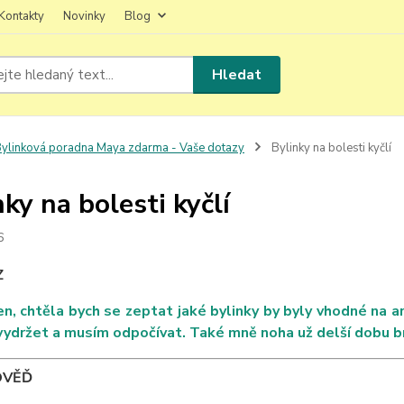
Kontakty
Novinky
Blog
Hledat
ylinková poradna Maya zdarma - Vaše dotazy
Bylinky na bolesti kyčlí
nky na bolesti kyčlí
6
Z
n, chtěla bych se zeptat jaké bylinky by byly vhodné na ar
vydržet a musím odpočívat. Také mně noha už delší dobu b
OVĚĎ