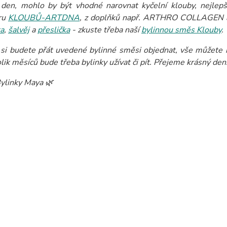
den, mohlo by být vhodné narovnat kyčelní klouby, nejlepš
ru
KLOUBŮ-ARTDNA
, z doplňků např. ARTHRO COLLAGEN a 
ka
,
šalvěj
a
přeslička
- zkuste třeba naší
bylinnou směs Klouby
.
si budete přát uvedené bylinné směsi objednat, vše můžete k
olik měsíců bude třeba bylinky užívat či pít. Přejeme krásný den
ylinky Maya 🌿