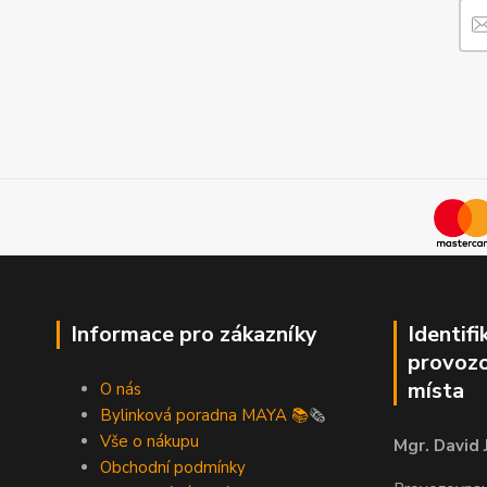
Informace pro zákazníky
Identifi
provozo
místa
O nás
Bylinková poradna MAYA 📚
🗞️
Vše o nákupu
Mgr. David 
Obchodní podmínky