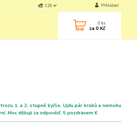
Přihlášení
CZK
0
ks
za
0 Kč
trozu 1. a 2. stupně kyčle. Ujdu pár kroků a nemohu
rní. Moc děkuji za odpověď. S pozdravem K