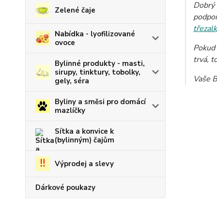
Dobrý 
Zelené čaje
podpo
třezal
Nabídka - lyofilizované
ovoce
Pokud 
trvá, t
Bylinné produkty - masti,
sirupy, tinktury, tobolky,
Vaše B
gely, séra
Byliny a směsi pro domácí
mazlíčky
Sítka a konvice k
(bylinným) čajům
Výprodej a slevy
Dárkové poukazy