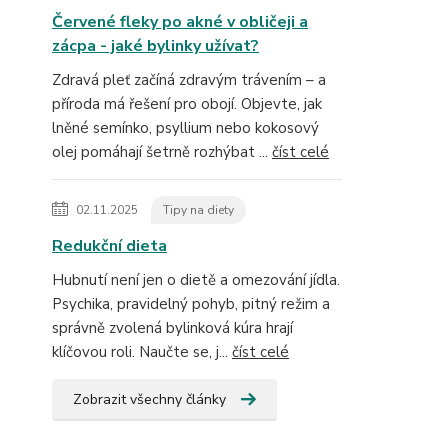
Červené fleky po akné v obličeji a
zácpa - jaké bylinky užívat?
Zdravá pleť začíná zdravým trávením – a
příroda má řešení pro obojí. Objevte, jak
lněné semínko, psyllium nebo kokosový
olej pomáhají šetrně rozhýbat ...
číst celé
02.11.2025
Tipy na diety
Redukční dieta
Hubnutí není jen o dietě a omezování jídla.
Psychika, pravidelný pohyb, pitný režim a
správně zvolená bylinková kúra hrají
klíčovou roli. Naučte se, j...
číst celé
Zobrazit všechny články