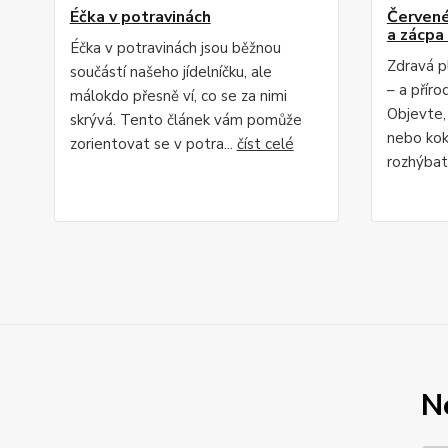
Éčka v potravinách
Červené 
a zácpa 
Éčka v potravinách jsou běžnou
Zdravá p
součástí našeho jídelníčku, ale
– a příro
málokdo přesně ví, co se za nimi
Objevte,
skrývá. Tento článek vám pomůže
nebo kok
zorientovat se v potra...
číst celé
rozhýbat 
N