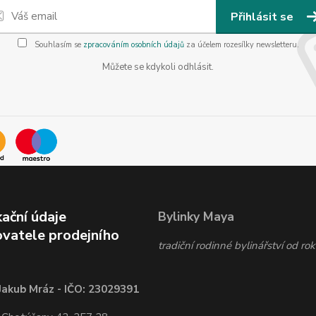
Přihlásit se
Souhlasím se
zpracováním osobních údajů
za účelem rozesílky newsletteru.
Můžete se kdykoli odhlásit.
kační údaje
Bylinky Maya
vatele prodejního
tradiční rodinné bylinářství od r
Jakub Mráz - IČO: 23029391