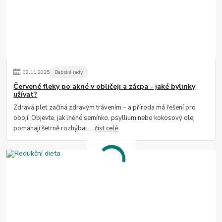
08
.
11
.
2025
Babské rady
Červené fleky po akné v obličeji a zácpa - jaké bylinky
užívat?
Zdravá pleť začíná zdravým trávením – a příroda má řešení pro
obojí. Objevte, jak lněné semínko, psyllium nebo kokosový olej
pomáhají šetrně rozhýbat ...
číst celé