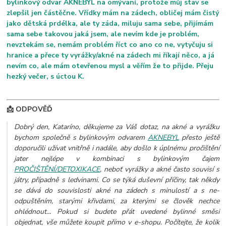
bylinkový odvar AKNEBYL na omývaní, protože můj stav se
zlepšil jen částěčne. Vřídky mám na zádech, obličej mám čistý
jako dětská prdélka, ale ty záda, miluju sama sebe, přijímám
sama sebe takovou jaká jsem, ale nevím kde je problém,
nevztekám se, nemám problém říct co ano co ne, vytyčuju si
hranice a přece ty vyrážky/akné na zádech mi říkají něco, a já
nevím co, ale mám otevřenou mysl a věřím že to přijde. Přeju
hezký večer, s úctou K.
📩 ODPOVĚĎ
Dobrý den, Kataríno, děkujeme za Váš dotaz, na akné a vyrážku
bychom společně s bylinkovým odvarem
AKNEBYL
přesto ještě
doporučili užívat vnitřně i nadále, aby došlo k úplnému pročištění
jater nejlépe v kombinaci s bylinkovým čajem
PROČIŠTĚNÍ/DETOXIKACE
, neboť vyrážky a akné často souvisí s
játry, případně s ledvinami. Co se týká duševní příčiny, tak někdy
se dává do souvislosti akné na zádech s minulostí a s ne-
odpuštěním, starými křivdami, za kterými se člověk nechce
ohlédnout...
Pokud si budete přát uvedené bylinné směsi
objednat, vše můžete koupit přímo v e-shopu. Počítejte, že kolik