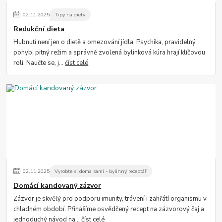
02
.
11
.
2025
Tipy na diety
Redukční dieta
Hubnutí není jen o dietě a omezování jídla. Psychika, pravidelný
pohyb, pitný režim a správně zvolená bylinková kúra hrají klíčovou
roli. Naučte se, j...
číst celé
02
.
11
.
2025
Vyrobte si doma sami - bylinný receptář
Domácí kandovaný zázvor
Zázvor je skvělý pro podporu imunity, trávení i zahřátí organismu v
chladném období. Přinášíme osvědčený recept na zázvorový čaj a
jednoduchý návod na...
číst celé