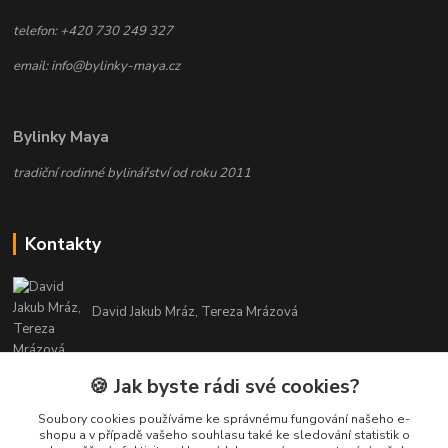
telefon: +420 730 249 327
email: info@bylinky-maya.cz
Bylinky Maya
tradiční rodinné bylinářství od roku 2011
Kontakty
David Jakub Mráz, Tereza Mrázová
info@bylinky-maya.cz
🍪 Jak byste rádi své cookies?
Soubory cookies používáme ke správnému fungování našeho e-
shopu a v případě vašeho souhlasu také ke sledování statistik o