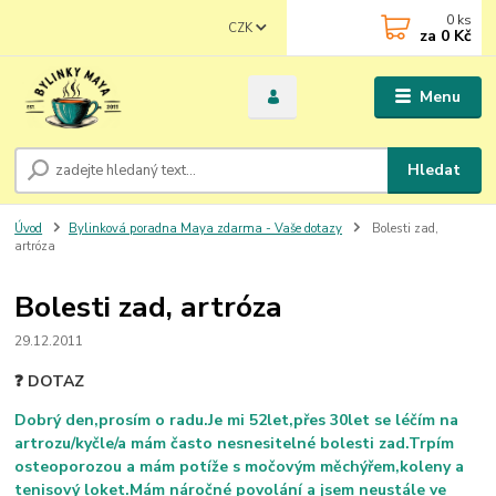
0
ks
CZK
za
0 Kč
Menu
Hledat
Úvod
Bylinková poradna Maya zdarma - Vaše dotazy
Bolesti zad,
artróza
Bolesti zad, artróza
29.12.2011
❓ DOTAZ
Dobrý den,prosím o radu.Je mi 52let,přes 30let se léčím na
artrozu/kyčle/a mám často nesnesitelné bolesti zad.Trpím
osteoporozou a mám potíže s močovým měchýřem,koleny a
tenisový loket.Mám náročné povolání a jsem neustále ve