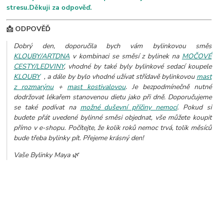
stresu.Děkuji za odpověď.
📩 ODPOVĚĎ
Dobrý den, doporučila bych vám bylinkovou směs
KLOUBY/ARTDNA
v kombinaci se směsí z bylinek na
MOČOVÉ
CESTY/LEDVINY
, vhodné by také byly bylinkové sedací koupele
KLOUBY
, a dále by bylo vhodné užívat střídavě bylinkovou
mast
z rozmarýnu
+
mast kostivalovou
. Je bezpodmínečně nutné
dodržovat lékařem stanovenou dietu jako při dně. Doporučujeme
se také podívat na
možné duševní příčiny nemocí
. Pokud si
budete přát uvedené bylinné směsi objednat, vše můžete koupit
přímo v e-shopu. Počítejte, že kolik roků nemoc trvá, tolik měsíců
bude třeba bylinky pít. Přejeme krásný den!
Vaše Bylinky Maya 🌿