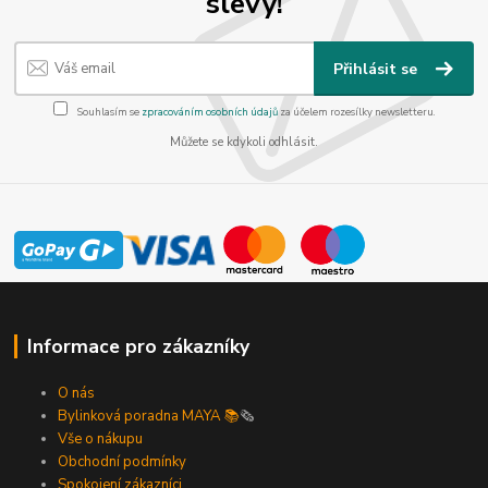
slevy!
Přihlásit se
Souhlasím se
zpracováním osobních údajů
za účelem rozesílky newsletteru.
Můžete se kdykoli odhlásit.
Informace pro zákazníky
O nás
Bylinková poradna MAYA 📚
🗞️
Vše o nákupu
Obchodní podmínky
Spokojení zákazníci