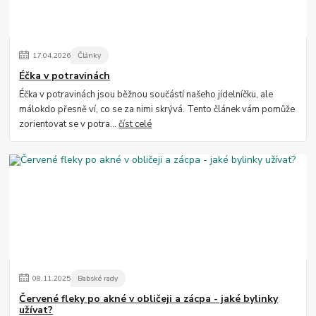
17
.
04
.
2026
Články
Éčka v potravinách
Éčka v potravinách jsou běžnou součástí našeho jídelníčku, ale
málokdo přesně ví, co se za nimi skrývá. Tento článek vám pomůže
zorientovat se v potra...
číst celé
08
.
11
.
2025
Babské rady
Červené fleky po akné v obličeji a zácpa - jaké bylinky
užívat?