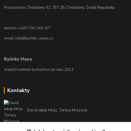
Provozovna: Chotýšany 42, 257 28, Chotýšany, Česká Republika
telefon: +420 730 249 327
email: info@bylinky-maya.cz
Bylinky Maya
tradiční rodinné bylinářství od roku 2011
Kontakty
David Jakub Mráz, Tereza Mrázová
info@bylinky-maya.cz