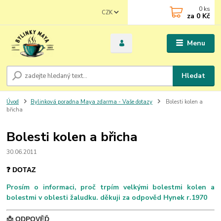
0
ks
CZK
za
0 Kč
Menu
Hledat
Úvod
Bylinková poradna Maya zdarma - Vaše dotazy
Bolesti kolen a
břicha
Bolesti kolen a břicha
30.06.2011
❓ DOTAZ
Prosím o informaci, proč trpím velkými bolestmi kolen a
bolestmi v oblesti žaludku. děkuji za odpověd Hynek r.1970
📩 ODPOVĚĎ