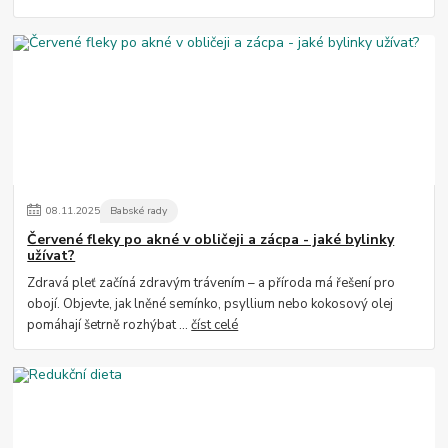
08
.
11
.
2025
Babské rady
Červené fleky po akné v obličeji a zácpa - jaké bylinky
užívat?
Zdravá pleť začíná zdravým trávením – a příroda má řešení pro
obojí. Objevte, jak lněné semínko, psyllium nebo kokosový olej
pomáhají šetrně rozhýbat ...
číst celé