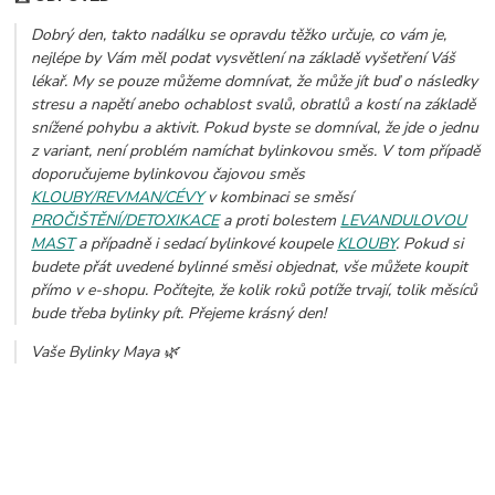
Dobrý den, takto nadálku se opravdu těžko určuje, co vám je,
nejlépe by Vám měl podat vysvětlení na základě vyšetření Váš
lékař. My se pouze můžeme domnívat, že může jít buď o následky
stresu a napětí anebo ochablost svalů, obratlů a kostí na základě
snížené pohybu a aktivit. Pokud byste se domníval, že jde o jednu
z variant, není problém namíchat bylinkovou směs. V tom případě
doporučujeme bylinkovou čajovou směs
KLOUBY/REVMAN/CÉVY
v kombinaci se směsí
PROČIŠTĚNÍ/DETOXIKACE
a proti bolestem
LEVANDULOVOU
MAST
a případně i sedací bylinkové koupele
KLOUBY
. Pokud si
budete přát uvedené bylinné směsi objednat, vše můžete koupit
přímo v e-shopu. Počítejte, že kolik roků potíže trvají, tolik měsíců
bude třeba bylinky pít. Přejeme krásný den!
Vaše Bylinky Maya 🌿