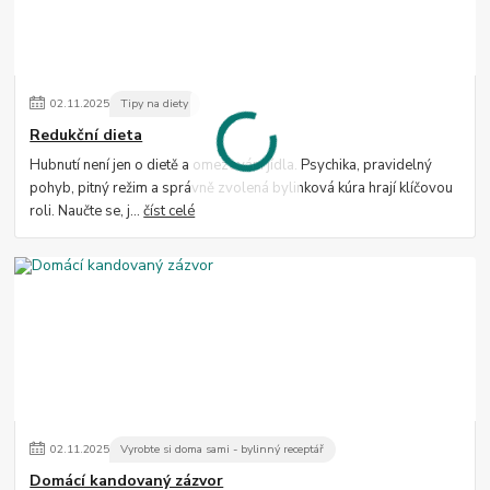
02
.
11
.
2025
Tipy na diety
Redukční dieta
Hubnutí není jen o dietě a omezování jídla. Psychika, pravidelný
pohyb, pitný režim a správně zvolená bylinková kúra hrají klíčovou
roli. Naučte se, j...
číst celé
02
.
11
.
2025
Vyrobte si doma sami - bylinný receptář
Domácí kandovaný zázvor