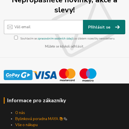
slevy!
Přihlásit se
Souhlasím se
zpracováním osobních údajů
za účelem rozesílky newsletteru.
Můžete se kdykoli odhlásit.
Informace pro zákazníky
O nás
Bylinková poradna MAYA 📚
🗞️
Vše o nákupu