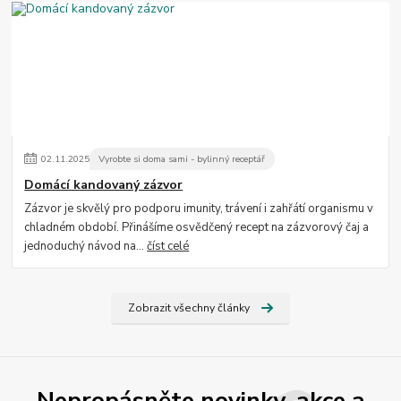
02
.
11
.
2025
Vyrobte si doma sami - bylinný receptář
Domácí kandovaný zázvor
Zázvor je skvělý pro podporu imunity, trávení i zahřátí organismu v
chladném období. Přinášíme osvědčený recept na zázvorový čaj a
jednoduchý návod na...
číst celé
Zobrazit všechny články
Nepropásněte novinky, akce a