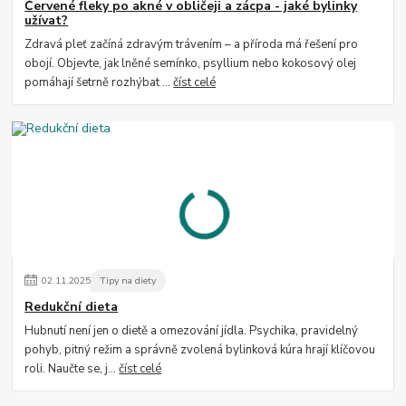
Červené fleky po akné v obličeji a zácpa - jaké bylinky
užívat?
Zdravá pleť začíná zdravým trávením – a příroda má řešení pro
obojí. Objevte, jak lněné semínko, psyllium nebo kokosový olej
pomáhají šetrně rozhýbat ...
číst celé
02
.
11
.
2025
Tipy na diety
Redukční dieta
Hubnutí není jen o dietě a omezování jídla. Psychika, pravidelný
pohyb, pitný režim a správně zvolená bylinková kúra hrají klíčovou
roli. Naučte se, j...
číst celé