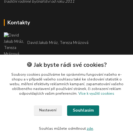
tradiční rodinné bylinářství od roku 2011
Kontakty
David Jakub Mráz, Tereza Mrázová
info@bylinky-maya.cz
🍪 Jak byste rádi své cookies?
Soubory cookies používáme ke správnému fungování našeho e-
shopu a v případě vašeho souhlasu také ke sledování statistik o
webu, měření efektivity reklamních kampaní, zapamatování vašeho
oblíbeného nastavení při používání stránek, či zobrazení reklam
odpovídajících vašim preferencím.
Více k využití cookies
Upravit sběr cookies.
Souhlasím
Nastavení
Všechny texty a fotografie u produktů jsou vlastnictvím BYLINKY MAYA. Nelze
je bez souhlasu kopírovat ani publikovat!
Souhlas můžete odmítnout
zde
.
Vytvořeno na
Eshop-rychle.cz