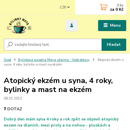
0
ks
CZK
za
0 Kč
Menu
Hledat
Úvod
Bylinková poradna Maya zdarma - Vaše dotazy
Atopický ekzém u
syna, 4 roky, bylinky a mast na ekzém
Atopický ekzém u syna, 4 roky,
bylinky a mast na ekzém
08.02.2013
❓ DOTAZ
Dobrý den mám syna 4 roky a rok zpět se objevil atopický
exzem na dlaních, mezi prsty a na nohou - ploskách a