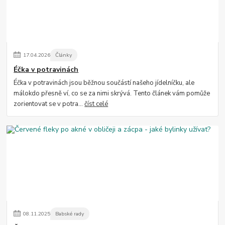
17
.
04
.
2026
Články
Éčka v potravinách
Éčka v potravinách jsou běžnou součástí našeho jídelníčku, ale
málokdo přesně ví, co se za nimi skrývá. Tento článek vám pomůže
zorientovat se v potra...
číst celé
08
.
11
.
2025
Babské rady