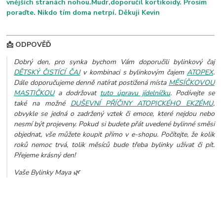
vnějších stranách nohou.Mudr,doporučil kortikoidy. Prosím
poraďte. Nikdo tím doma netrpí. Děkuji Kevin
📩 ODPOVĚĎ
Dobrý den, pro synka bychom Vám doporučili bylinkový čaj
DĚTSKÝ ČISTÍCÍ ČAJ
v kombinaci s bylinkovým čajem
ATOPEX
.
Dále doporučujeme denně natírat postižená místa
MĚSÍČKOVOU
MASTIČKOU
a dodržovat
tuto úpravu jídelníčku
. Podívejte se
také na možné
DUŠEVNÍ PŘÍČINY ATOPICKÉHO EKZÉMU
,
obvykle se jedná o zadržený vztek či emoce, které nejdou nebo
nesmí být projeveny.
Pokud si budete přát uvedené bylinné směsi
objednat, vše můžete koupit přímo v e-shopu. Počítejte, že kolik
roků nemoc trvá, tolik měsíců bude třeba bylinky užívat či pít.
Přejeme krásný den!
Vaše Bylinky Maya 🌿