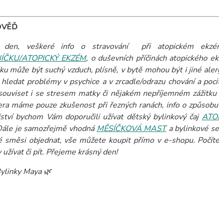
OVĚĎ
 den, veškeré info o stravování při atopickém ekz
NÍČKU/ATOPICKÝ EKZÉM
, o duševních příčinách atopického e
ku může být suchý vzduch, plísně, v bytě mohou být i jiné alerg
 hledat problémy v psychice a v zrcadle/odrazu chování a poc
ouviset i se stresem matky či nějakém nepříjemném zážitku b
era máme pouze zkušenost při řezných ranách, info o způsob
řství bychom Vám doporučili užívat dětský bylinkový čaj
ATO
Dále je samozřejmě vhodná
MĚSÍČKOVÁ MAST
a bylinkové s
é směsi objednat, vše můžete koupit přímo v e-shopu. Počítej
 užívat či pít. Přejeme krásný den!
ylinky Maya 🌿