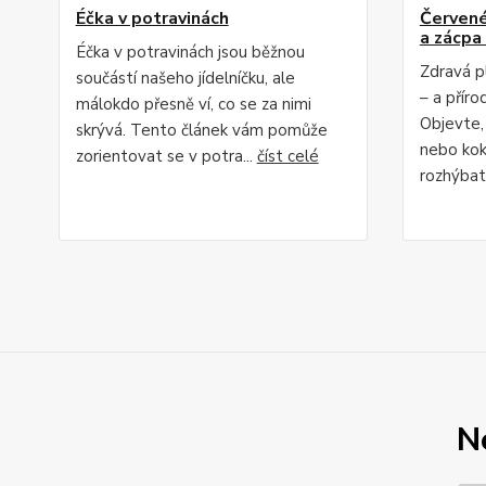
Éčka v potravinách
Červené 
a zácpa 
Éčka v potravinách jsou běžnou
Zdravá p
součástí našeho jídelníčku, ale
– a příro
málokdo přesně ví, co se za nimi
Objevte,
skrývá. Tento článek vám pomůže
nebo kok
zorientovat se v potra...
číst celé
rozhýbat 
N