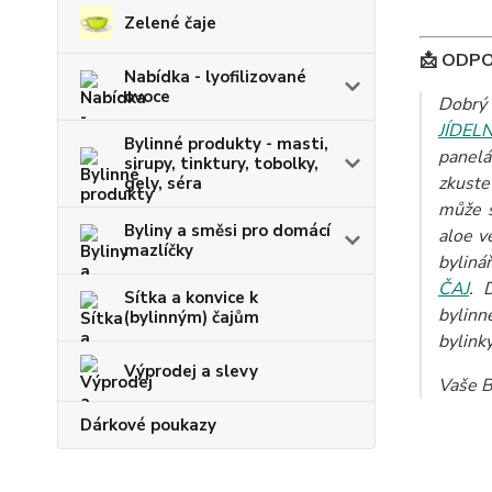
Zelené čaje
📩 ODP
Nabídka - lyofilizované
ovoce
Dobrý
JÍDEL
Bylinné produkty - masti,
panelá
sirupy, tinktury, tobolky,
zkuste
gely, séra
může s
Byliny a směsi pro domácí
aloe v
mazlíčky
byliná
ČAJ
. 
Sítka a konvice k
bylinn
(bylinným) čajům
bylinky
Výprodej a slevy
Vaše B
Dárkové poukazy