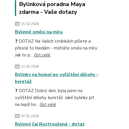
Bylinková poradna Maya
zdarma - Vaše dotazy
15.02.2026
Bylinné směsi na míru
❓ DOTAZ Na Vašich stránkách píšete a
přesně to hledám - mícháte směsi na míru.
Jak to p...
číst celé
11.01.2026
Bylinky na hojení po vyčištění dělohy -
kyretáž
❓ DOTAZ Dobrý den, byla jsem na
vyčištění dělohy, kyretáž. Jaké bylinky pít
na lepší ho...
číst celé
07.01.2026
Bylinný čaj Roztroušená - dotaz