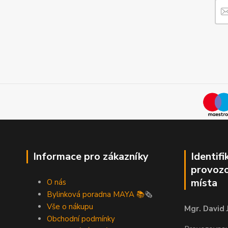
Informace pro zákazníky
Identifi
provozo
místa
O nás
Bylinková poradna MAYA 📚
🗞️
Vše o nákupu
Mgr. David 
Obchodní podmínky