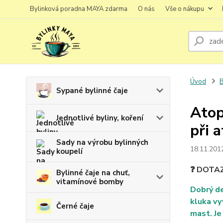
Bylinková poradna MAYA zdarma
O nás
Vše o nákupu
Úvod
B
Sypané bylinné čaje
Atop
Jednotlivé byliny, koření
při 
Sady na výrobu bylinných
18.11.201
koupelí
❓ DOTA
Bylinné čaje na chuť,
vitamínové bomby
Dobrý de
kluka vy
Černé čaje
mast. Je