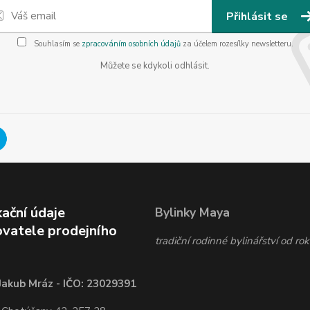
Přihlásit se
Souhlasím se
zpracováním osobních údajů
za účelem rozesílky newsletteru.
Můžete se kdykoli odhlásit.
kační údaje
Bylinky Maya
vatele prodejního
tradiční rodinné bylinářství od r
Jakub Mráz - IČO: 23029391