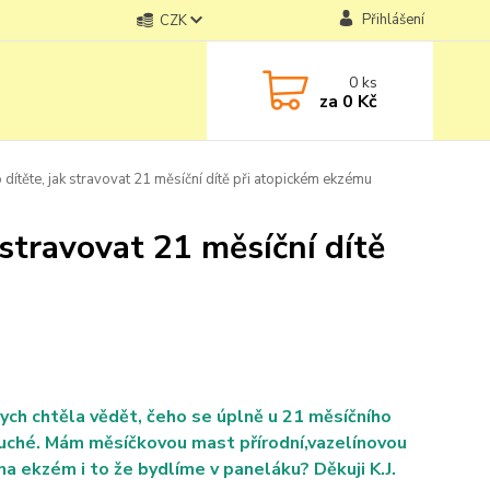
Přihlášení
CZK
0
ks
za
0 Kč
ítěte, jak stravovat 21 měsíční dítě při atopickém ekzému
stravovat 21 měsíční dítě
ych chtěla vědět, čeho se úplně u 21 měsíčního
 suché. Mám měsíčkovou mast přírodní,vazelínovou
na ekzém i to že bydlíme v paneláku? Děkuji K.J.