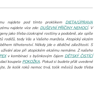
ému najdete pod tímto proklikem
DIETA/ÚPRAVA
kzému najdete více zde:
DUŠEVNÍ PŘÍČINY NEMOCÍ
. V
eny jako třeba cizokrajné rostliny a podobně, ale spíše
itů rodičů, tedy Vás a Vašeho manžela. Atopický ekzém
ěhem těhotenství. Někdy jde o dědičné záležitosti. S
u užívání aloe při atopickém ekzému nemáme. Z našeho
PEX
v kombinaci s bylinkovým čajem
DĚTSKÝ ČISTÍCÍ
edací koupele
POKOŽKA
.
Pokud si budete přát uvedené
te, že kolik roků nemoc trvá, tolik měsíců bude třeba