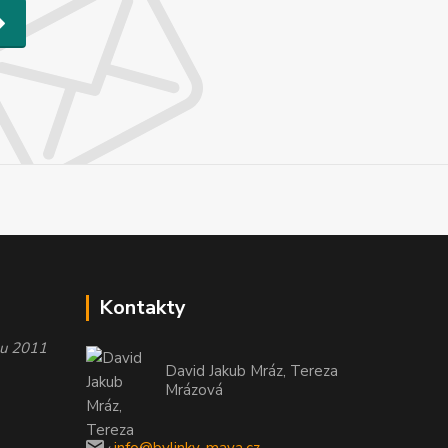
Kontakty
oku 2011
David Jakub Mráz, Tereza
Mrázová
info@bylinky-maya.cz