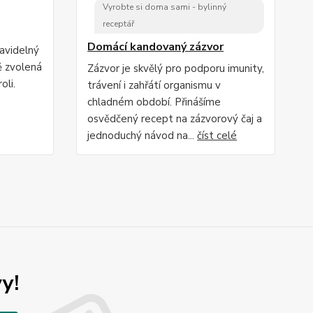
Vyrobte si doma sami - bylinný
receptář
Domácí kandovaný zázvor
ravidelný
ě zvolená
Zázvor je skvělý pro podporu imunity,
oli.
trávení i zahřátí organismu v
chladném období. Přinášíme
osvědčený recept na zázvorový čaj a
jednoduchý návod na...
číst celé
y!