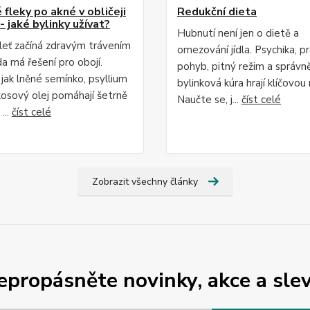
fleky po akné v obličeji
Redukční dieta
- jaké bylinky užívat?
Hubnutí není jen o dietě a
leť začíná zdravým trávením
omezování jídla. Psychika, p
da má řešení pro obojí.
pohyb, pitný režim a správn
 jak lněné semínko, psyllium
bylinková kúra hrají klíčovou r
osový olej pomáhají šetrně
Naučte se, j...
číst celé
...
číst celé
Zobrazit všechny články
epropásněte novinky, akce a slev