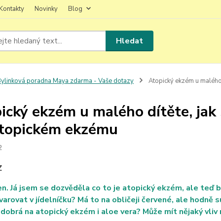
Kontakty
Novinky
Blog
Hledat
ylinková poradna Maya zdarma - Vaše dotazy
Atopický ekzém u malého d
ický ekzém u malého dítěte, jak 
atopickém ekzému
2
Z
n. Já jsem se dozvěděla co to je atopický ekzém, ale teď b
varovat v jídelníčku? Má to na obličeji červené, ale hodně
 dobrá na atopický ekzém i aloe vera? Může mít nějaký vliv 