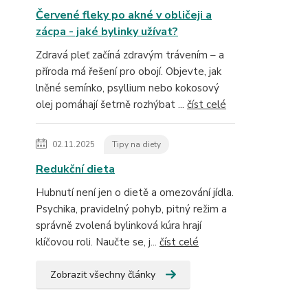
Červené fleky po akné v obličeji a
zácpa - jaké bylinky užívat?
Zdravá pleť začíná zdravým trávením – a
příroda má řešení pro obojí. Objevte, jak
lněné semínko, psyllium nebo kokosový
olej pomáhají šetrně rozhýbat ...
číst celé
02.11.2025
Tipy na diety
Redukční dieta
Hubnutí není jen o dietě a omezování jídla.
Psychika, pravidelný pohyb, pitný režim a
správně zvolená bylinková kúra hrají
klíčovou roli. Naučte se, j...
číst celé
Zobrazit všechny články