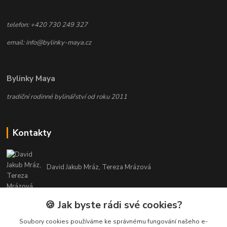
telefon: +420 730 249 327
email: info@bylinky-maya.cz
Bylinky Maya
tradiční rodinné bylinářství od roku 2011
Kontakty
David Jakub Mráz, Tereza Mrázová
info@bylinky-maya.cz
🍪 Jak byste rádi své cookies?
Soubory cookies používáme ke správnému fungování našeho e-