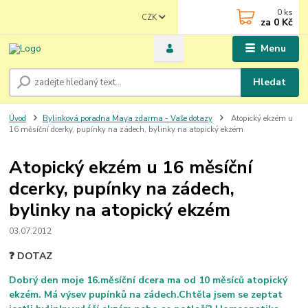
0
ks
CZK
za
0 Kč
Menu
Hledat
Úvod
Bylinková poradna Maya zdarma - Vaše dotazy
Atopický ekzém u
16 měsíční dcerky, pupínky na zádech, bylinky na atopický ekzém
Atopický ekzém u 16 měsíční
dcerky, pupínky na zádech,
bylinky na atopický ekzém
03.07.2012
❓ DOTAZ
Dobrý den moje 16.měsíční dcera ma od 10 měsíců atopický
ekzém. Má výsev pupínků na zádech.Chtěla jsem se zeptat