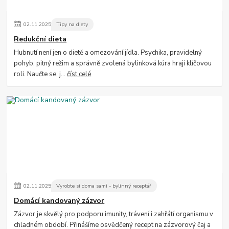
02
.
11
.
2025
Tipy na diety
Redukční dieta
Hubnutí není jen o dietě a omezování jídla. Psychika, pravidelný
pohyb, pitný režim a správně zvolená bylinková kúra hrají klíčovou
roli. Naučte se, j...
číst celé
02
.
11
.
2025
Vyrobte si doma sami - bylinný receptář
Domácí kandovaný zázvor
Zázvor je skvělý pro podporu imunity, trávení i zahřátí organismu v
chladném období. Přinášíme osvědčený recept na zázvorový čaj a