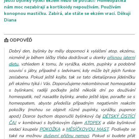
jestli bylinky vyléčí ekzém nebo se potlačí? Homeopatika
nám moc nezabírají a kortikoidy nepoužívám. Používám
konopnou mastičku. Zabírá, ale stále se ekzém vrací. Děkuji
Diana
📩 ODPOVĚĎ
Dobrý den, bylinky by měly dopomoci k vyléčení atop. ekzému,
nicméně je během léčby třeba dodržovat u dcerky
přísnou jaterní
dietu
, vzhledem k tomu, že vyrážka, ekzém, pupínky a podobně
souvisí s játry, případně s ledvinami, kdy může být jejich funkce
zeslabena. Pokud ještě kojíte, tak se tato dieta/úprava jídelníčku
při ekzému týká i Vás. Doporučujeme nekombinovat homeopatika
s bylinkami, raději počkejte ještě několik dní po doužívání
homeopatik, než nasadíte bylinky, anebo ještě lépe, poraďte se s
homeopatem, abyste předešla případným negativním reakcím
pokožky (mohou se objevit různé pupínky, vyrážky, pupence
apod.) Dcerce bychom doporučili bylinkový čaj
DĚTSKÝ ČISTÍCÍ
ČAJ
v kombinaci s bylinkovým čajem
ATOPEX
a dále bylinkové
sedací koupele
POKOŽKA
a
MĚSÍČKOVOU MAST
. Podívejte se
také na možnou
duševní přičinu nemoci
.
Pokud si budete přát