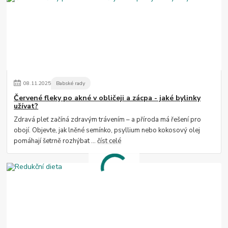
08
.
11
.
2025
Babské rady
Červené fleky po akné v obličeji a zácpa - jaké bylinky
užívat?
Zdravá pleť začíná zdravým trávením – a příroda má řešení pro
obojí. Objevte, jak lněné semínko, psyllium nebo kokosový olej
pomáhají šetrně rozhýbat ...
číst celé