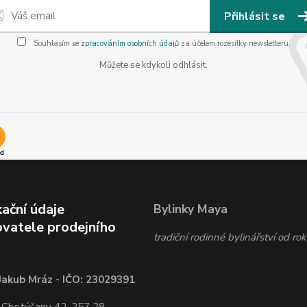
Přihlásit se
Souhlasím se
zpracováním osobních údajů
za účelem rozesílky newsletteru.
Můžete se kdykoli odhlásit.
kační údaje
Bylinky Maya
vatele prodejního
tradiční rodinné bylinářství od r
Jakub Mráz - IČO: 23029391