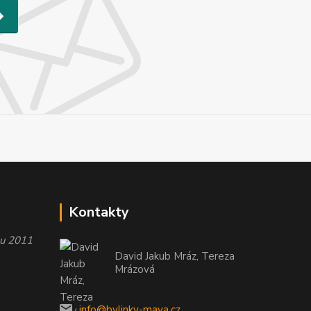
Kontakty
oku 2011
David Jakub Mráz, Tereza
Mrázová
info@bylinky-maya.cz