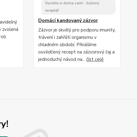
Vyrobte si doma sami - bylinný
receptář
Domácí kandovaný zázvor
ravidelný
ě zvolená
Zázvor je skvělý pro podporu imunity,
oli.
trávení i zahřátí organismu v
chladném období. Přinášíme
osvědčený recept na zázvorový čaj a
jednoduchý návod na...
číst celé
y!