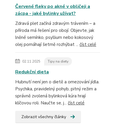
Červené fleky po akné v obličeji a
zácpa - jaké bylinky užívat?
Zdravá pleť začíná zdravým trávením – a
příroda má řešení pro obojí. Objevte, jak
lněné semínko, psyllium nebo kokosový
olej pomáhají šetrně rozhýbat ...
číst celé
02.11.2025
Tipy na diety
Redukční dieta
Hubnutí není jen o dietě a omezování jídla.
Psychika, pravidelný pohyb, pitný režim a
správně zvolená bylinková kúra hrají
klíčovou roli. Naučte se, j...
číst celé
Zobrazit všechny články