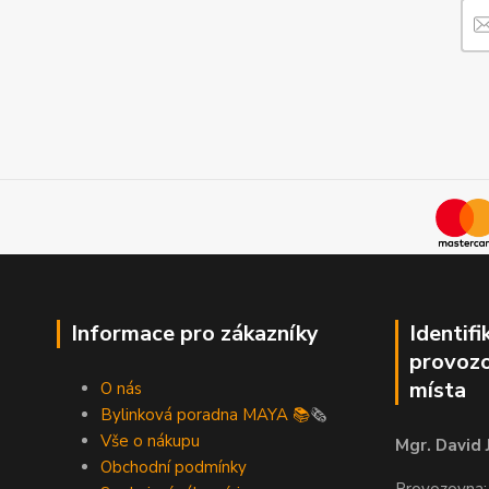
Informace pro zákazníky
Identifi
provozo
místa
O nás
Bylinková poradna MAYA 📚
🗞️
Vše o nákupu
Mgr. David 
Obchodní podmínky