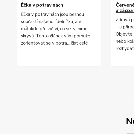
Éčka v potravinách
Červené 
a zácpa 
Éčka v potravinách jsou běžnou
Zdravá p
součástí našeho jídelníčku, ale
– a příro
málokdo přesně ví, co se za nimi
Objevte,
skrývá. Tento článek vám pomůže
nebo kok
zorientovat se v potra...
číst celé
rozhýbat 
N