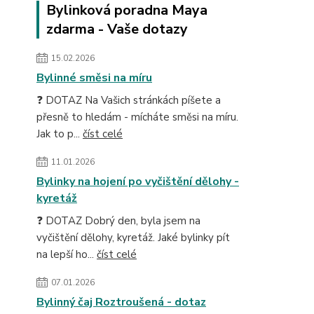
Bylinková poradna Maya
zdarma - Vaše dotazy
15.02.2026
Bylinné směsi na míru
❓ DOTAZ Na Vašich stránkách píšete a
přesně to hledám - mícháte směsi na míru.
Jak to p...
číst celé
11.01.2026
Bylinky na hojení po vyčištění dělohy -
kyretáž
❓ DOTAZ Dobrý den, byla jsem na
vyčištění dělohy, kyretáž. Jaké bylinky pít
na lepší ho...
číst celé
07.01.2026
Bylinný čaj Roztroušená - dotaz