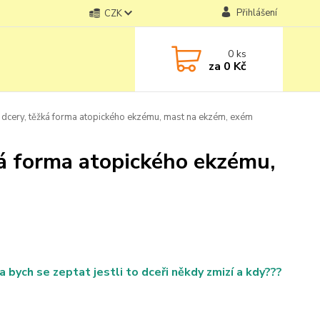
Přihlášení
CZK
0
ks
za
0 Kč
dcery, těžká forma atopického ekzému, mast na ekzém, exém
ká forma atopického ekzému,
ych se zeptat jestli to dceři někdy zmizí a kdy???