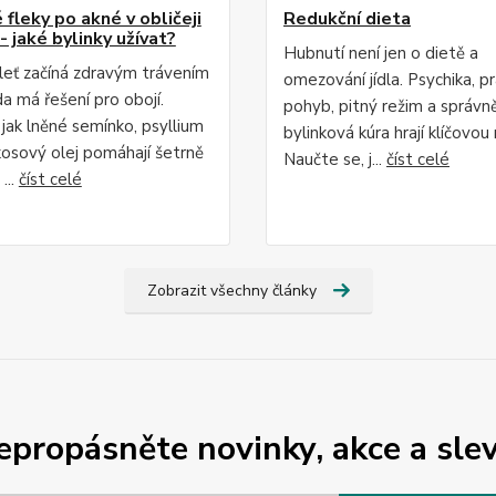
fleky po akné v obličeji
Redukční dieta
- jaké bylinky užívat?
Hubnutí není jen o dietě a
leť začíná zdravým trávením
omezování jídla. Psychika, p
da má řešení pro obojí.
pohyb, pitný režim a správn
 jak lněné semínko, psyllium
bylinková kúra hrají klíčovou r
osový olej pomáhají šetrně
Naučte se, j...
číst celé
...
číst celé
Zobrazit všechny články
epropásněte novinky, akce a slev