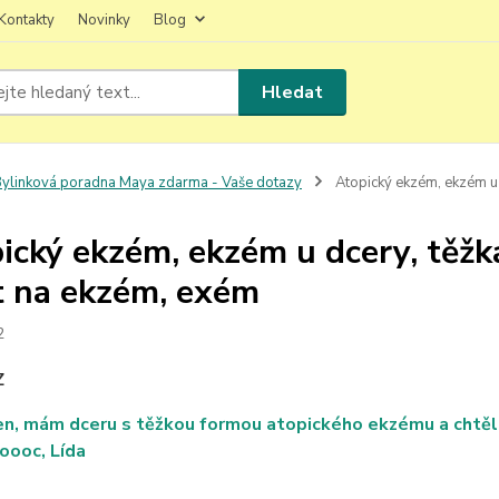
Kontakty
Novinky
Blog
Hledat
ylinková poradna Maya zdarma - Vaše dotazy
Atopický ekzém, ekzém u 
ický ekzém, ekzém u dcery, těž
 na ekzém, exém
2
Z
n, mám dceru s těžkou formou atopického ekzému a chtěla b
oooc, Lída