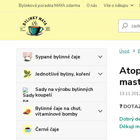
Bylinková poradna MAYA zdarma
O nás
Vše o nákupu
Úvod
B
Sypané bylinné čaje
Atop
Jednotlivé byliny, koření
mast
Sady na výrobu bylinných
13.11.201
koupelí
❓ DOTA
Bylinné čaje na chuť,
vitamínové bomby
Dobrý de
Děkuji m
Černé čaje