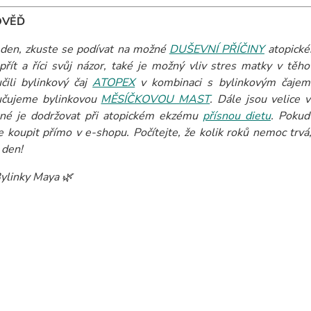
OVĚĎ
den, zkuste se podívat na možné
DUŠEVNÍ PŘÍČINY
atopické
přít a říci svůj názor, také je možný vliv stres matky v tě
čili bylinkový čaj
ATOPEX
v kombinaci s bylinkovým čaje
učujeme bylinkovou
MĚSÍČKOVOU MAST
. Dále jsou velice
né je dodržovat při atopickém ekzému
přísnou dietu
.
Pokud
 koupit přímo v e-shopu. Počítejte, že kolik roků nemoc trvá,
 den!
ylinky Maya 🌿