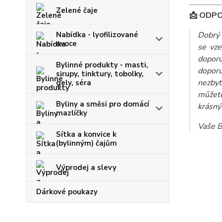
Zelené čaje
📩 ODP
Nabídka - lyofilizované
Dobrý 
ovoce
se vze
doporu
Bylinné produkty - masti,
dopor
sirupy, tinktury, tobolky,
nezbyt
gely, séra
můžete
Byliny a směsi pro domácí
krásný
mazlíčky
Vaše B
Sítka a konvice k
(bylinným) čajům
Výprodej a slevy
Dárkové poukazy